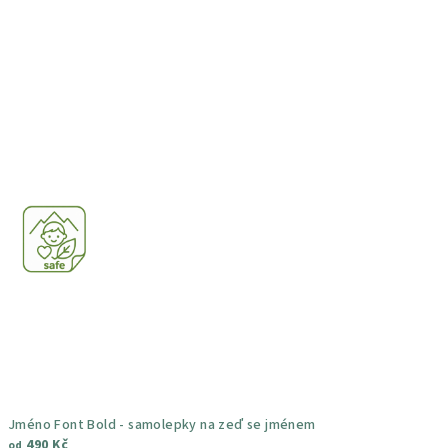
5,0
z
5
hvězdiček.
Jméno Font Bold - samolepky na zeď se jménem
490 Kč
od