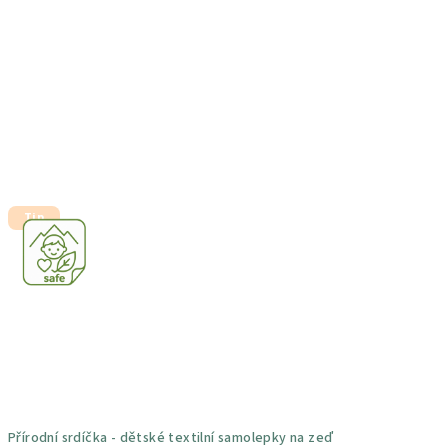
je
5,0
z
5
hvězdiček.
Tip
Přírodní srdíčka - dětské textilní samolepky na zeď