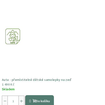
Auta - přemístitelné dětské samolepky na zeď
1 490 Kč
Skladem
Průměrné
hodnocení
−
+
Do košíku
produktu