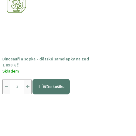
Dinosauři a sopka - dětské samolepky na zeď
1 890 Kč
Skladem
Průměrné
hodnocení
−
+
Do košíku
produktu
je
5,0
z
5
hvězdiček.