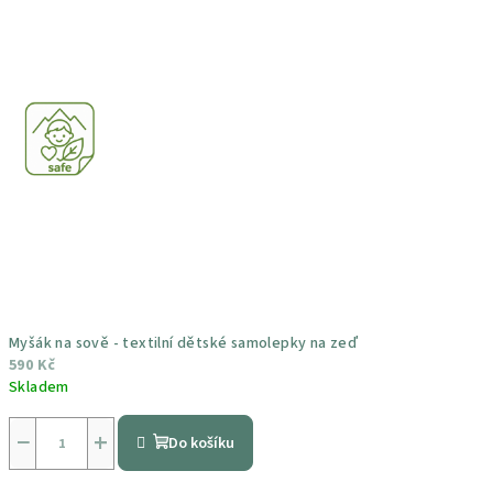
Myšák na sově - textilní dětské samolepky na zeď
590 Kč
Skladem
Průměrné
hodnocení
−
+
Do košíku
produktu
je