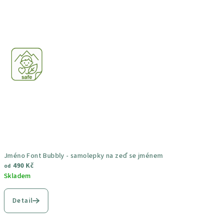
Jméno Font Bubbly - samolepky na zeď se jménem
490 Kč
od
Skladem
Průměrné
hodnocení
Detail
produktu
je