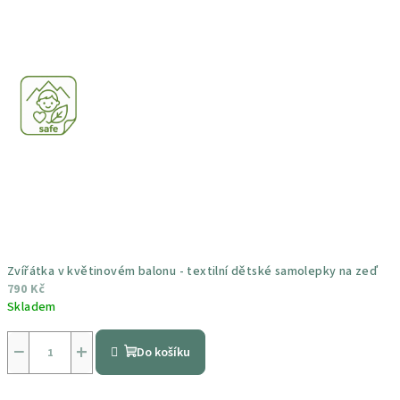
Zvířátka v květinovém balonu - textilní dětské samolepky na zeď
790 Kč
Skladem
Průměrné
hodnocení
−
+
Do košíku
produktu
je
5,0