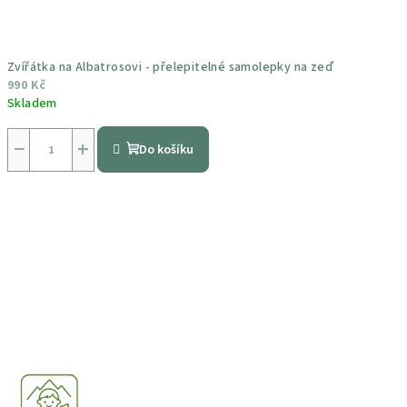
Zvířátka na Albatrosovi - přelepitelné samolepky na zeď
990 Kč
Skladem
Průměrné
hodnocení
−
+
Do košíku
produktu
je
5,0
z
5
hvězdiček.