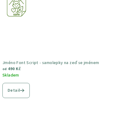
Jméno Font Script - samolepky na zeď se jménem
490 Kč
od
Skladem
Průměrné
hodnocení
Detail
produktu
je
5,0
z
5
hvězdiček.