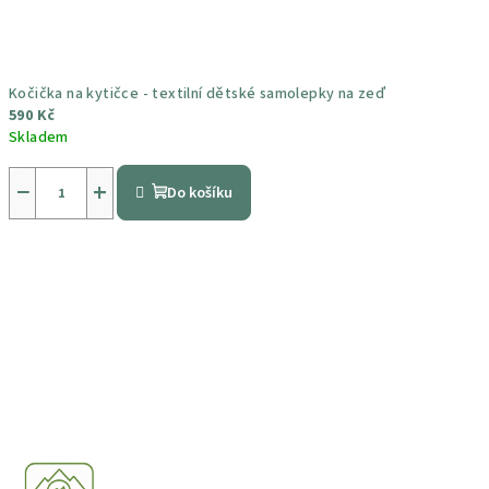
Kočička na kytičce - textilní dětské samolepky na zeď
590 Kč
Skladem
Průměrné
hodnocení
−
+
Do košíku
produktu
je
5,0
z
5
hvězdiček.