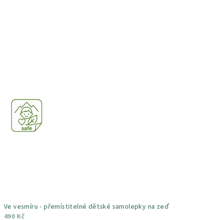
5,0
z
5
hvězdiček.
Ve vesmíru - přemístitelné dětské samolepky na zeď
490 Kč