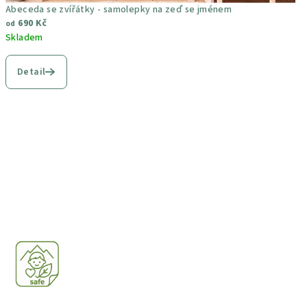
Abeceda se zvířátky - samolepky na zeď se jménem
690 Kč
od
Skladem
Průměrné
hodnocení
Detail
produktu
je
4,7
z
5
hvězdiček.