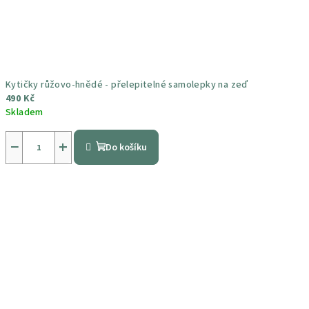
Kytičky růžovo-hnědé - přelepitelné samolepky na zeď
490 Kč
Skladem
Průměrné
hodnocení
−
+
Do košíku
produktu
je
4,6
z
5
hvězdiček.