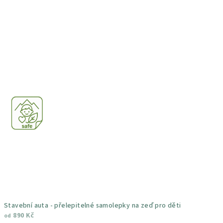
z
5
hvězdiček.
Stavební auta - přelepitelné samolepky na zeď pro děti
890 Kč
od