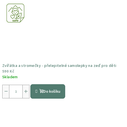
Zvířátka a stromečky - přelepitelné samolepky na zeď pro děti
590 Kč
Skladem
Průměrné
hodnocení
−
+
Do košíku
produktu
je
4,5
z
5
hvězdiček.