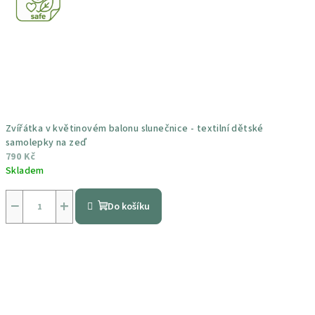
Zvířátka v květinovém balonu slunečnice - textilní dětské
samolepky na zeď
790 Kč
Skladem
Průměrné
hodnocení
−
+
Do košíku
produktu
je
5,0
z
5
hvězdiček.