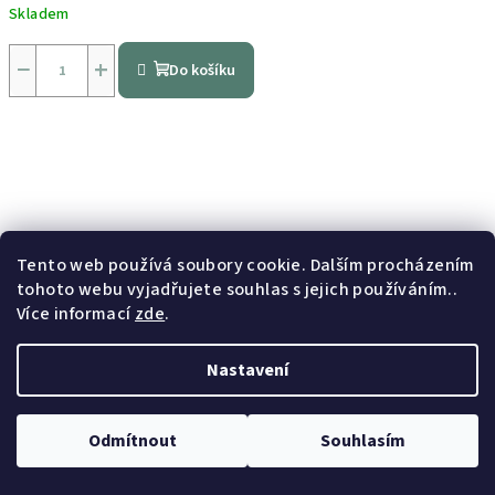
Skladem
Průměrné
hodnocení
−
+
Do košíku
produktu
je
5,0
z
5
hvězdiček.
Tento web používá soubory cookie. Dalším procházením
tohoto webu vyjadřujete souhlas s jejich používáním..
Více informací
zde
.
Nastavení
Odmítnout
Souhlasím