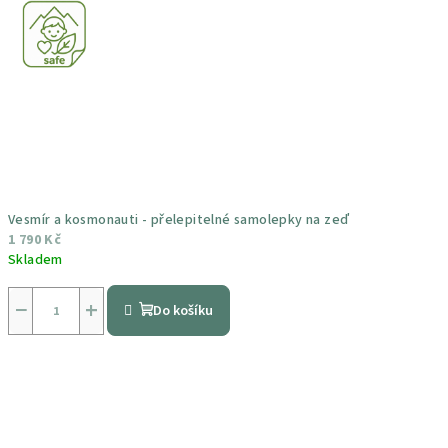
Vesmír a kosmonauti - přelepitelné samolepky na zeď
1 790 Kč
Skladem
Průměrné
hodnocení
−
+
Do košíku
produktu
je
5,0
z
5
hvězdiček.