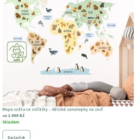
Mapa světa se zvířátky - dětské samolepky na zeď
1 690 Kč
od
Skladem
Průměrné
hodnocení
Detail