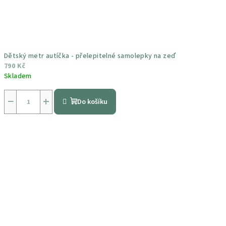
Dětský metr autíčka - přelepitelné samolepky na zeď
790 Kč
Skladem
Průměrné
hodnocení
−
+
Do košíku
produktu
je
5,0
z
5
hvězdiček.