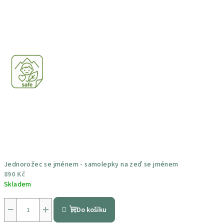
Jednorožec se jménem - samolepky na zeď se jménem
890 Kč
Skladem
Průměrné
hodnocení
−
+
Do košíku
produktu