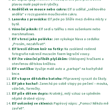
plavou malé papírové rybičky.
Andělíček ve mouce nebo cukru:
Elf si udělal „sněhového
anděla“ v rozsypaném moučkovém cukru.
Lanovka z provázku:
Elf jede po šňůře mezi dvěma místy v
bytě.
Vánoční piknik:
Elf sedí u talířku s mini sušenkami nebo
marshmallows.
Elf v hrnci jako polévka:
Jen vykukuje hlava a cedulka:
„Prosím, nezahřívat!“.
Elf kreslí dětem knír na fotky:
Na zasklené rodinné
fotografie nakreslí mazacím fixem legrační vousy.
Elf čte vánoční příběh plyšákům:
Obklopený hračkami a
otevřenou dětskou knížkou.
Elf v autíčku:
Využije malé auto a „parkuje“ na kuchyňské
lince.
Elf v kapse dětského batohu:
Připravený vyrazit do školy.
Elf jako kuchař:
Zanechá po sobě stopy po pečení – mouka,
váleček, formičky.
Elf píše dětem dopis:
Kratinký, milý vzkaz se splněním
nějaké drobné výzvy.
Elf uvězněný ve sklenici:
Papírový nápis: „Pomoc! Někdo mě
zavřel!“.