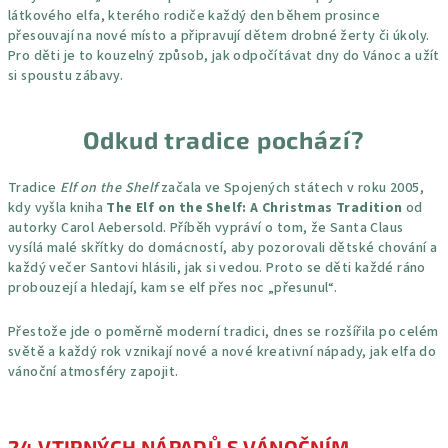
látkového elfa, kterého rodiče každý den během prosince
přesouvají na nové místo a připravují dětem drobné žerty či úkoly.
Pro děti je to kouzelný způsob, jak odpočítávat dny do Vánoc a užít
si spoustu zábavy.
Odkud tradice pochází?
Tradice
Elf on the Shelf
začala ve Spojených státech v roku 2005,
kdy vyšla kniha
The Elf on the Shelf: A Christmas Tradition
od
autorky Carol Aebersold. Příběh vypráví o tom, že Santa Claus
vysílá malé skřítky do domácností, aby pozorovali dětské chování a
každý večer Santovi hlásili, jak si vedou. Proto se děti každé ráno
probouzejí a hledají, kam se elf přes noc „přesunul“.
Přestože jde o poměrně moderní tradici, dnes se rozšířila po celém
světě a každý rok vznikají nové a nové kreativní nápady, jak elfa do
vánoční atmosféry zapojit.
24 VTIPNÝCH NÁPADŮ
S VÁNOČNÍM