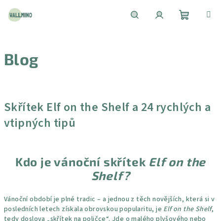
Přejít
na
obsah
Nákupní
Hledat
Přihlášení
Blog
košík
V
ý
Skřítek Elf on the Shelf a 24 rychlých a
p
vtipných tipů
i
s
č
Kdo je vánoční skřítek
Elf on the
l
Shelf?
á
n
Vánoční období je plné tradic – a jednou z těch novějších, která si v
k
posledních letech získala obrovskou popularitu, je
Elf on the Shelf
,
ů
tedy doslova „skřítek na poličce“. Jde o malého plyšového nebo