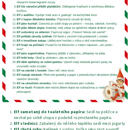
Elf zamotaný do toaletního papíru:
Sedí na poličce a
nechal po sobě stopu v podobě rozmotaného papíru.
Elf v lednici:
Zabalený do něčeho teplého sedí mezi jogurty
Elf chytá ryby:
Kelímek s vodou, brčko jako prut a uvnitř