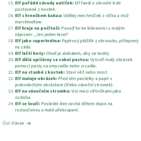
Elf pořádá závody autíček:
Elf fandi u závodní trati
postavené z kostek.
Elf s hrnečkem kakaa:
Udělej mini hrníček z víčka a vlož
marshmallow.
Elf hraje na počítači:
Posaď ho ke klávesnici s malým
nápisem: „Jen jeden level“.
Elf jako superhrdina:
Papírový pláštík z ubrousku, přilepený
na záda.
Elf leští boty:
Obalí je alobalem, aby se leskly
Elf dělá opičárny se zubní pastou:
Vytvoří malý obrázek
pomocí pasty na umyvadle nebo zrcadle.
Elf na stavbě z kostek:
Staví věž nebo most.
Elf maluje obrázek:
Před ním pastelky a papír s
jednoduchým obrázkem (třeba vánoční stromek).
Elf na vánočním stromku:
Visí mezi větvičkami jako
ozdoba.
Elf se loučí:
Poslední den nechá dětem dopis na
rozloučenou a malé překvapení.
Číst článek