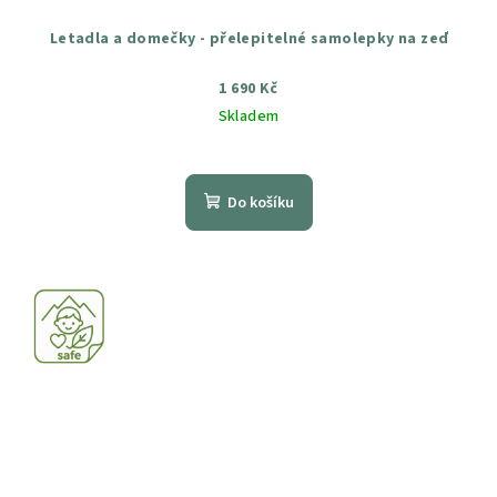
Letadla a domečky - přelepitelné samolepky na zeď
1 690 Kč
Skladem
Průměrné
hodnocení
produktu
Do košíku
je
5,0
z
5
hvězdiček.