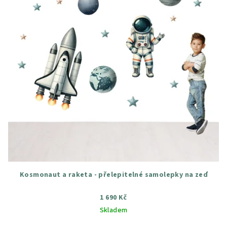
Kosmonaut a raketa - přelepitelné samolepky na zeď
1 690 Kč
Skladem
Průměrné