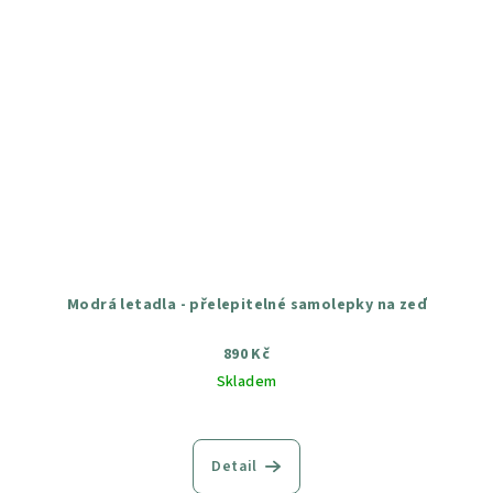
Modrá letadla - přelepitelné samolepky na zeď
890 Kč
Skladem
Průměrné
hodnocení
produktu
Detail
je