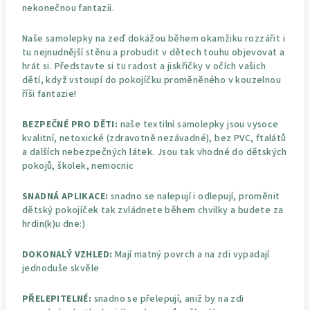
nekonečnou fantazii.
Naše samolepky na zeď dokážou během okamžiku rozzářit i
tu nejnudnější stěnu a probudit v dětech touhu objevovat a
hrát si. Představte si tu radost a jiskřičky v očích vašich
dětí, když vstoupí do pokojíčku proměněného v kouzelnou
říši fantazie!
BEZPEČNÉ PRO DĚTI:
naše textilní samolepky jsou vysoce
kvalitní, netoxické (zdravotně nezávadné), bez PVC, ftalátů
a dalších nebezpečných látek. Jsou tak vhodné do dětských
pokojů, školek, nemocnic
SNADNÁ APLIKACE:
snadno se nalepují i odlepují, proměnit
dětský pokojíček tak zvládnete během chvilky a budete za
hrdin(k)u dne:)
DOKONALÝ VZHLED:
Mají matný povrch a na zdi vypadají
jednoduše skvěle
PŘELEPITELNÉ:
snadno se přelepují, aniž by na zdi