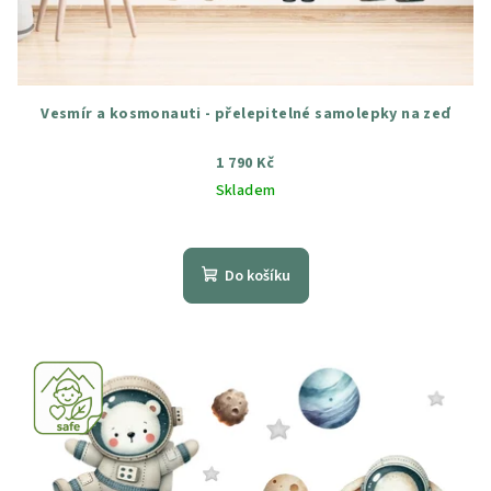
Vesmír a kosmonauti - přelepitelné samolepky na zeď
1 790 Kč
Skladem
Průměrné
hodnocení
produktu
Do košíku
je
5,0
z
5
hvězdiček.