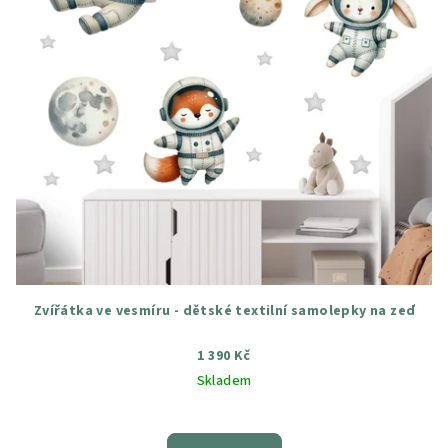
Zvířátka ve vesmíru - dětské textilní samolepky na zeď
1 390 Kč
Skladem
Průměrné
hodnocení