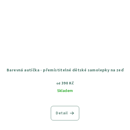
Barevná autíčka - přemístitelné dětské samolepky na zeď
390 Kč
od
Skladem
Průměrné
hodnocení
produktu
Detail
je
4,5
z