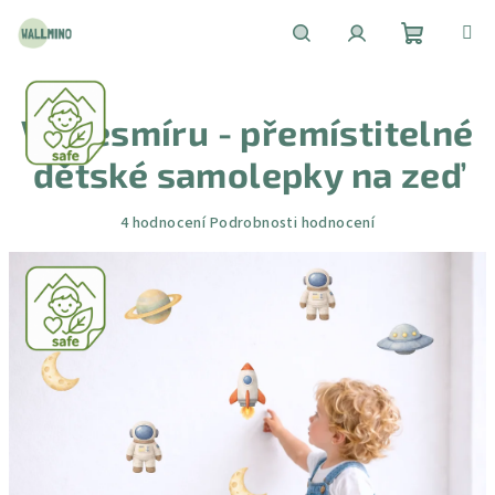
Přejít
na
obsah
Nákupní
Hledat
Přihlášení
Ve vesmíru - přemístitelné
košík
dětské samolepky na zeď
Průměrné
4 hodnocení
Podrobnosti hodnocení
hodnocení
produktu
je
5,0
z
5
hvězdiček.