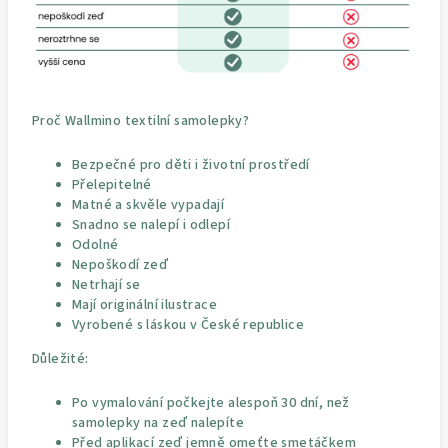
Proč Wallmino textilní samolepky?
Bezpečné pro děti i životní prostředí
Přelepitelné
Matné a skvěle vypadají
Snadno se nalepí i odlepí
Odolné
Nepoškodí zeď
Netrhají se
Mají originální ilustrace
Vyrobené s láskou v České republice
Důležité:
Po vymalování počkejte alespoň 30 dní, než
samolepky na zeď nalepíte
Před aplikací zeď jemně omeťte smetáčkem