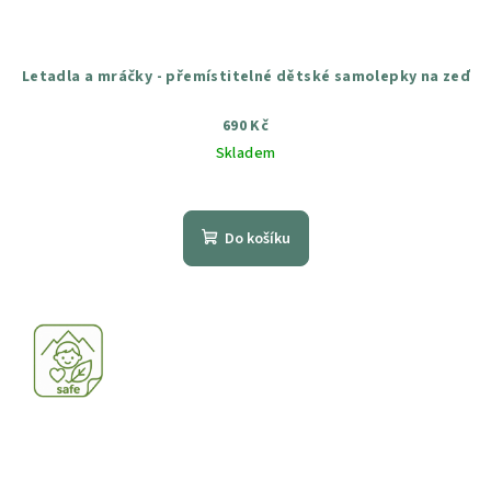
Letadla a mráčky - přemístitelné dětské samolepky na zeď
690 Kč
Skladem
Průměrné
hodnocení
produktu
Do košíku
je
4,5
z
5
hvězdiček.