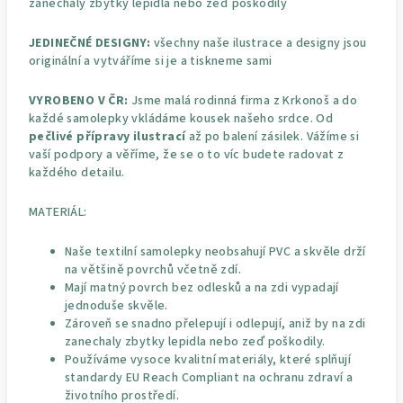
zanechaly zbytky lepidla nebo zeď poškodily
JEDINEČNÉ DESIGNY:
všechny naše ilustrace a designy jsou
originální a vytváříme si je a tiskneme sami
VYROBENO V ČR:
Jsme malá rodinná firma z Krkonoš a do
každé samolepky vkládáme kousek našeho srdce. Od
pečlivé přípravy ilustrací
až po balení zásilek. Vážíme si
vaší podpory a věříme, že se o to víc budete radovat z
každého detailu.
MATERIÁL:
Naše textilní samolepky neobsahují PVC a skvěle drží
na většině povrchů včetně zdí.
Mají matný povrch bez odlesků a na zdi vypadají
jednoduše skvěle.
Zároveň se snadno přelepují i odlepují, aniž by na zdi
zanechaly zbytky lepidla nebo zeď poškodily.
Používáme vysoce kvalitní materiály, které splňují
standardy EU Reach Compliant na ochranu zdraví a
životního prostředí.