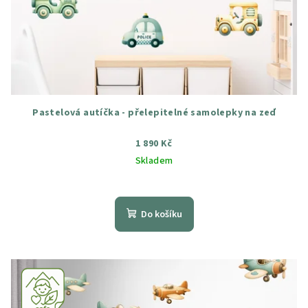
Pastelová autíčka - přelepitelné samolepky na zeď
1 890 Kč
Skladem
Průměrné
hodnocení
produktu
Do košíku
je
5,0
z
5
hvězdiček.