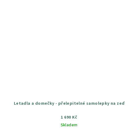
Letadla a domečky - přelepitelné samolepky na zeď
1 690 Kč
Skladem
Průměrné