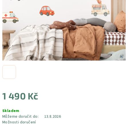
1 490 Kč
Měrná
Skladem
cena:
Můžeme doručit do:
13.8.2026
Možnosti doručení