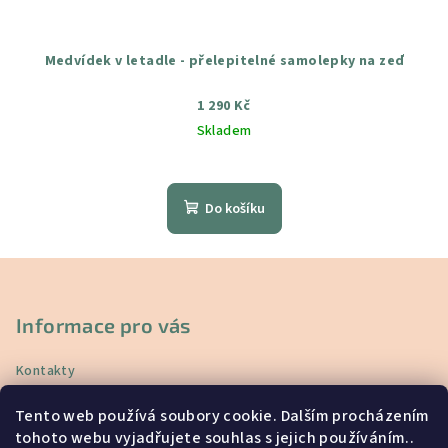
Medvídek v letadle - přelepitelné samolepky na zeď
1 290 Kč
Skladem
Průměrné
hodnocení
produktu
Do košíku
je
5,0
z
Z
5
á
hvězdiček.
p
Informace pro vás
a
Kontakty
t
Doprava a platba
í
Tento web používá soubory cookie. Dalším procházením
Vrácení a reklamace
tohoto webu vyjadřujete souhlas s jejich používáním..
Obchodní podmínky