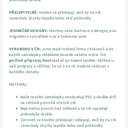
PŘELEPITELNÉ:
snadno se přelepují, aniž by na zdi
zanechaly zbytky lepidla nebo zeď poškodily
JEDINEČNÉ DESIGNY:
všechny naše ilustrace a designy jsou
originální a vytváříme si je a tiskneme sami
VYROBENO V ČR:
Jsme malá rodinná firma z Krkonoš a do
každé samolepky vkládáme kousek našeho srdce. Od
pečlivé přípravy ilustrací
až po balení zásilek. Vážíme si
vaší podpory a věříme, že se o to víc budete radovat z
každého detailu.
MATERIÁL:
Naše textilní samolepky neobsahují PVC a skvěle drží
na většině povrchů včetně zdí.
Mají matný povrch bez odlesků a na zdi vypadají
jednoduše skvěle.
Zároveň se snadno přelepují i odlepují, aniž by na zdi
zanechaly zbytky lepidla nebo zeď poškodily.