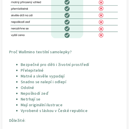
Proč Wallmino textilní samolepky?
Bezpečné pro děti i životní prostředí
Přelepitelné
Matné a skvěle vypadají
Snadno se nalepí i odlepí
Odolné
Nepoškodí zeď
Netrhají se
Mají originální ilustrace
Vyrobené s láskou v České republice
Důležité: