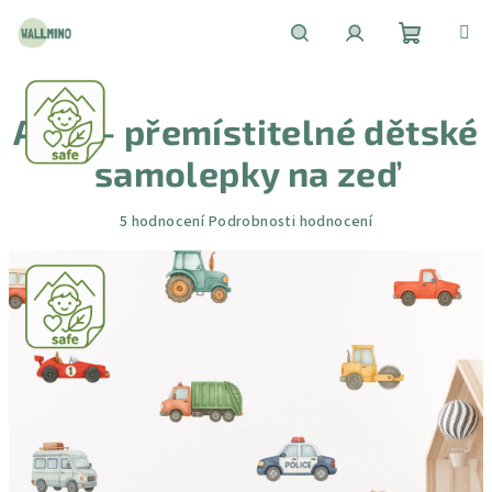
Přejít
na
obsah
Nákupní
Hledat
Přihlášení
Auta - přemístitelné dětské
košík
samolepky na zeď
Průměrné
5 hodnocení
Podrobnosti hodnocení
hodnocení
produktu
je
5,0
z
5
hvězdiček.