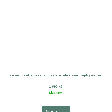
Kosmonaut a raketa - přelepitelné samolepky na zeď
1 690 Kč
Skladem
Průměrné
hodnocení
produktu