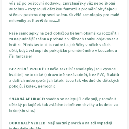
vůz až po poštovní dodávku, zmrzlinářský vůz nebo školní
autobus – rozproudí dětskou fantazii a promění obyčejnou
stěnu v pestrou dopravní scénu. Skvělé samolepky pro malé
milovníky aut! 🚗🚜🚓 🚗🛻🚦
Naše samolepky na zeď dokážou během okamžiku rozzářit i
tu nejnudnější stěnu a probudit v dětech touhu objevovat a
hrát si. Představte si tu radost a jiskřičky v očích vašich
dětí, když vstoupí do pokojíčku proměněného v kouzelnou
říši fantazie!
BEZPEČNÉ PRO DĚTI:
naše textilní samolepky jsou vysoce
kvalitní, netoxické (zdravotně nezávadné), bez PVC, ftalátů
a dalších nebezpečných látek. Jsou tak vhodné do dětských
pokojů, školek, nemocnic
SNADNÁ APLIKACE:
snadno se nalepují i odlepují, proměnit
dětský pokojíček tak zvládnete během chvilky a budete za
hrdin(k)u dne:)
DOKONALÝ VZHLED:
Mají matný povrch a na zdi vypadají
jednoduše skvěle