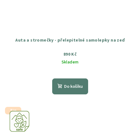
Auta a stromečky - přelepitelné samolepky na zeď
890 Kč
Skladem
Průměrné
hodnocení
produktu
Do košíku
je
5,0
z
5
Tip
hvězdiček.