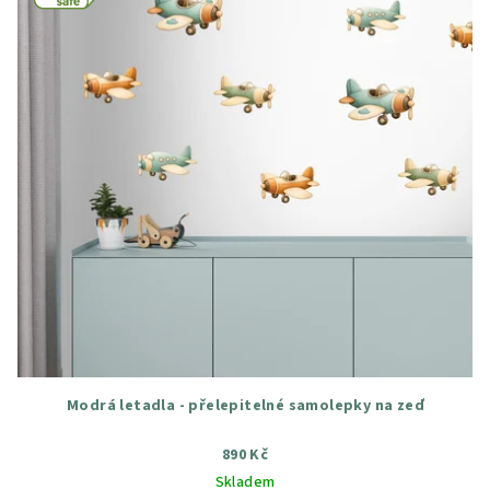
Modrá letadla - přelepitelné samolepky na zeď
890 Kč
Skladem