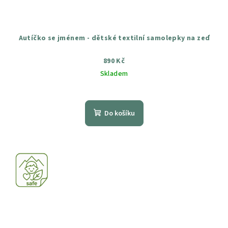
Autíčko se jménem - dětské textilní samolepky na zeď
890 Kč
Skladem
Průměrné
hodnocení
produktu
Do košíku
je
5,0
z
5
hvězdiček.