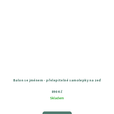
Balon se jménem - přelepitelné samolepky na zeď
890 Kč
Skladem
Průměrné
hodnocení