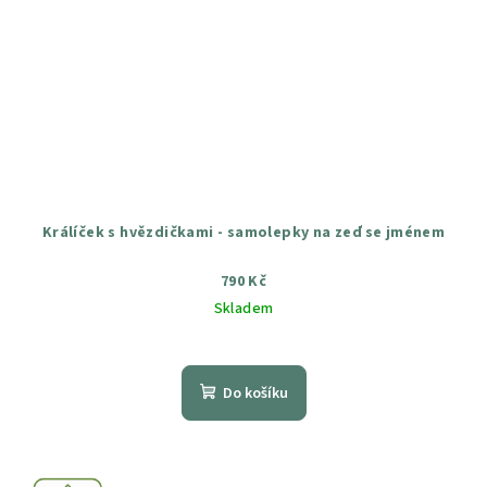
Králíček s hvězdičkami - samolepky na zeď se jménem
790 Kč
Skladem
Průměrné
hodnocení
produktu
Do košíku
je
5,0
z
5