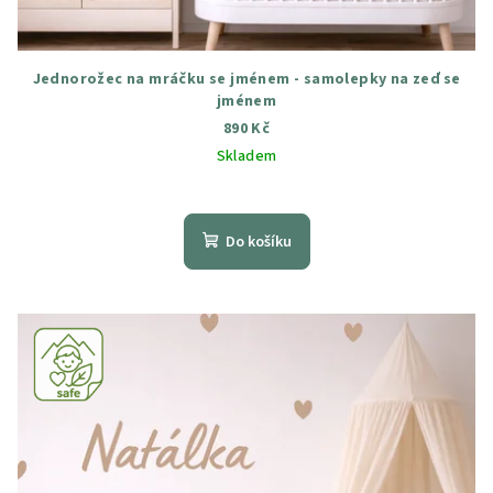
Jednorožec na mráčku se jménem - samolepky na zeď se
jménem
890 Kč
Skladem
Průměrné
hodnocení
produktu
Do košíku
je
5,0
z
5
hvězdiček.