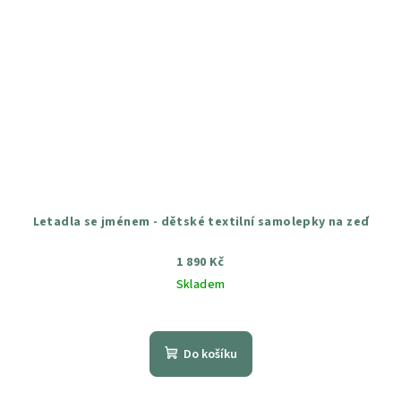
Letadla se jménem - dětské textilní samolepky na zeď
1 890 Kč
Skladem
Průměrné
hodnocení
produktu
Do košíku
je
5,0