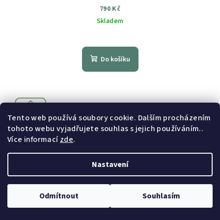
790 Kč
Skladem
Průměrné
hodnocení
produktu
Do košíku
je
4,9
z
5
hvězdiček.
Tento web používá soubory cookie. Dalším procházením
tohoto webu vyjadřujete souhlas s jejich používáním..
Více informací
zde
.
Nastavení
Odmítnout
Souhlasím