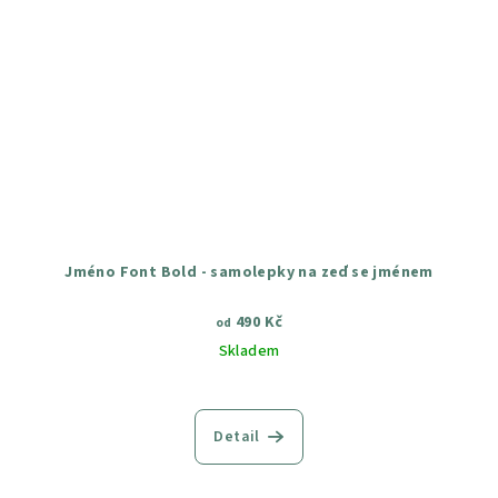
Jméno Font Bold - samolepky na zeď se jménem
490 Kč
od
Skladem
Průměrné
hodnocení
produktu
Detail
je
5,0