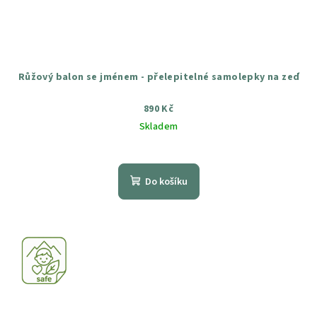
Růžový balon se jménem - přelepitelné samolepky na zeď
890 Kč
Skladem
Průměrné
hodnocení
produktu
Do košíku
je
5,0
z
5
hvězdiček.