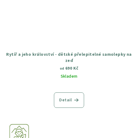
Rytíř a jeho království - dětské přelepitelné samolepky na
zeď
690 Kč
od
Skladem
Průměrné
hodnocení
produktu
Detail
je
5,0
z
5
hvězdiček.