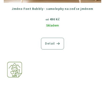
Jméno Font Bubbly - samolepky na zeď se jménem
490 Kč
od
Skladem
Průměrné
hodnocení
produktu
Detail
je
5,0
z
5
hvězdiček.