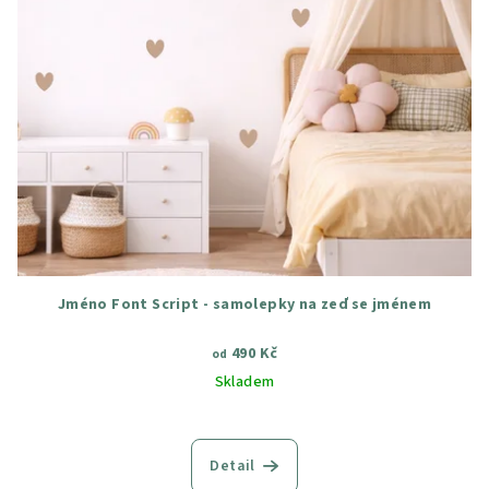
Jméno Font Script - samolepky na zeď se jménem
490 Kč
od
Skladem
Průměrné
hodnocení
produktu
Detail
je