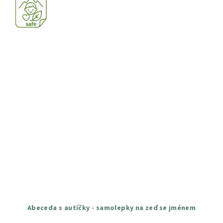
hvězdiček.
Abeceda s autíčky - samolepky na zeď se jménem