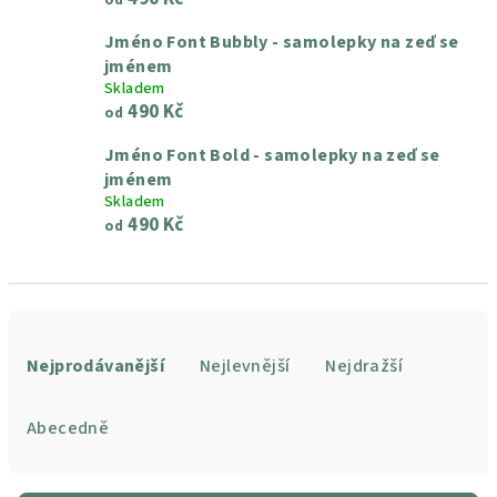
Jméno Font Bubbly - samolepky na zeď se
jménem
Skladem
490 Kč
od
Jméno Font Bold - samolepky na zeď se
jménem
Skladem
490 Kč
od
Ř
a
Nejprodávanější
Nejlevnější
Nejdražší
z
e
Abecedně
n
í