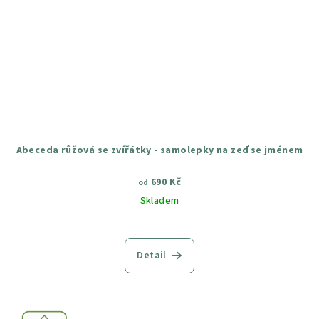
Abeceda růžová se zvířátky - samolepky na zeď se jménem
690 Kč
od
Skladem
Průměrné
hodnocení
produktu
Detail
je
5,0
z
5