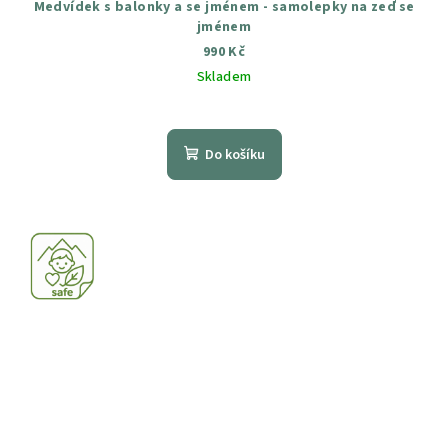
Medvídek s balonky a se jménem - samolepky na zeď se
jménem
990 Kč
Skladem
Průměrné
hodnocení
produktu
Do košíku
je
4,5
z
5
hvězdiček.