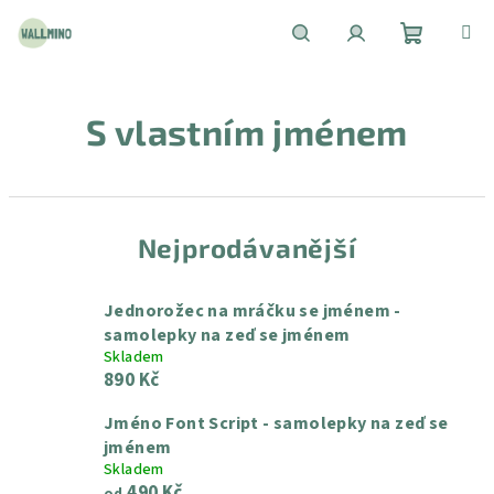
Přejít
na
obsah
Nákupní
Hledat
Přihlášení
S vlastním jménem
košík
Nejprodávanější
Jednorožec na mráčku se jménem -
samolepky na zeď se jménem
Skladem
890 Kč
Jméno Font Script - samolepky na zeď se
jménem
Skladem
490 Kč
od