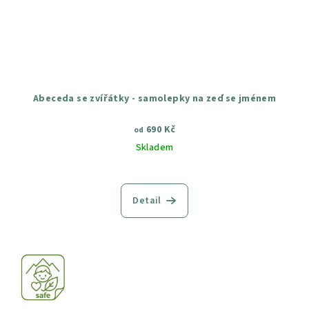
Abeceda se zvířátky - samolepky na zeď se jménem
690 Kč
od
Skladem
Průměrné
hodnocení
produktu
Detail
je
4,7
z
5
hvězdiček.