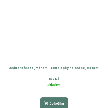
Jednorožec se jménem - samolepky na zeď se jménem
890 Kč
Skladem
Průměrné
hodnocení
produktu
Do košíku
je