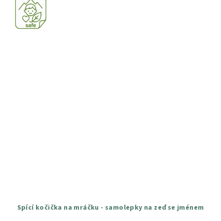
hvězdiček.
Spící kočička na mráčku - samolepky na zeď se jménem