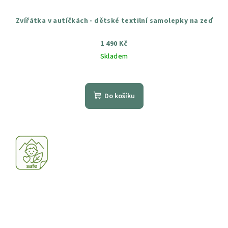
Zvířátka v autíčkách - dětské textilní samolepky na zeď
1 490 Kč
Skladem
Průměrné
hodnocení
produktu
Do košíku
je
4,7
z
5
hvězdiček.