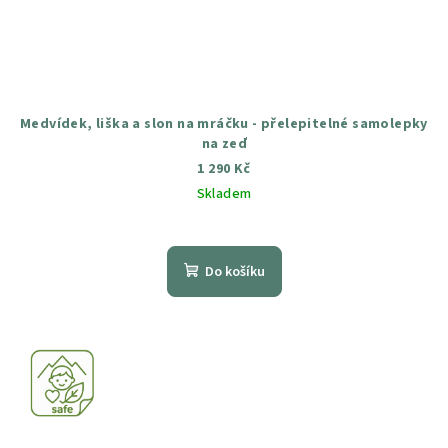
Medvídek, liška a slon na mráčku - přelepitelné samolepky
na zeď
1 290 Kč
Skladem
Průměrné
hodnocení
produktu
Do košíku
je
5,0
z
5
hvězdiček.