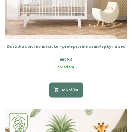
Zvířátka spící na měsíčku - přelepitelné samolepky na zeď
990 Kč
Skladem
Průměrné
hodnocení
produktu
Do košíku
je
5,0
z
5
hvězdiček.