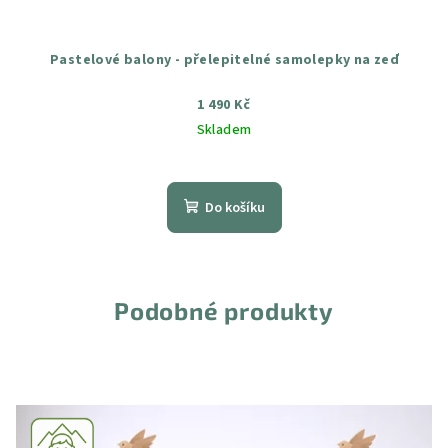
Pastelové balony - přelepitelné samolepky na zeď
1 490 Kč
Skladem
Průměrné
hodnocení
produktu
Do košíku
je
4,8
z
5
hvězdiček.
Podobné produkty