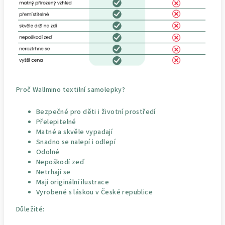
Proč Wallmino textilní samolepky?
Bezpečné pro děti i životní prostředí
Přelepitelné
Matné a skvěle vypadají
Snadno se nalepí i odlepí
Odolné
Nepoškodí zeď
Netrhají se
Mají originální ilustrace
Vyrobené s láskou v České republice
Důležité: