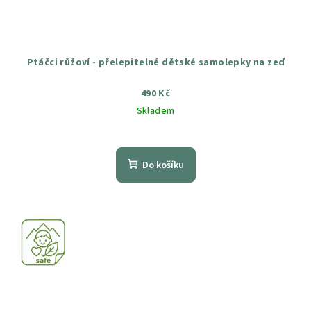
Ptáčci růžoví - přelepitelné dětské samolepky na zeď
490 Kč
Skladem
Průměrné
hodnocení
produktu
Do košíku
je
5,0
z
5
hvězdiček.