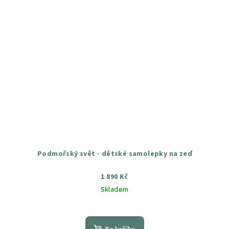
Podmořský svět - dětské samolepky na zeď
1 890 Kč
Skladem
Průměrné
hodnocení
produktu