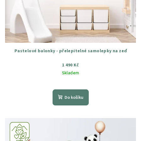
Pastelové balonky - přelepitelné samolepky na zeď
1 490 Kč
Skladem
Průměrné
hodnocení
produktu
Do košíku
je
4,5
z
5
hvězdiček.