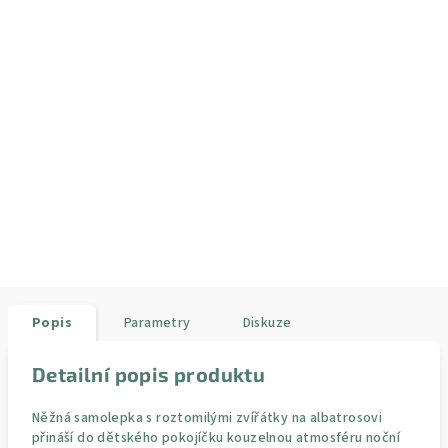
Popis
Parametry
Diskuze
Detailní popis produktu
Něžná samolepka s roztomilými zvířátky na albatrosovi
přináší do dětského pokojíčku kouzelnou atmosféru noční