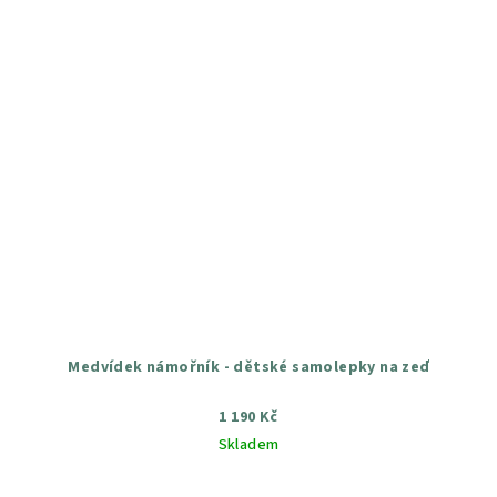
Medvídek námořník - dětské samolepky na zeď
1 190 Kč
Skladem
Průměrné