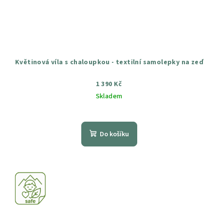
Květinová víla s chaloupkou - textilní samolepky na zeď
1 390 Kč
Skladem
Průměrné
hodnocení
produktu
Do košíku
je
4,8
z
5
hvězdiček.