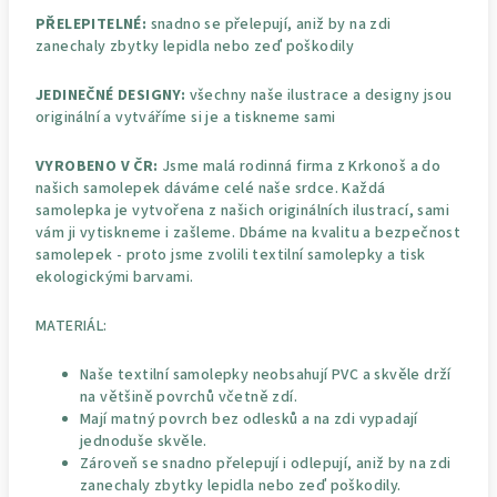
PŘELEPITELNÉ:
snadno se přelepují, aniž by na zdi
zanechaly zbytky lepidla nebo zeď poškodily
JEDINEČNÉ DESIGNY:
všechny naše ilustrace a designy jsou
originální a vytváříme si je a tiskneme sami
VYROBENO V ČR:
Jsme malá rodinná firma z Krkonoš a do
našich samolepek dáváme celé naše srdce. Každá
samolepka je vytvořena z našich originálních ilustrací, sami
vám ji vytiskneme i zašleme. Dbáme na kvalitu a bezpečnost
samolepek - proto jsme zvolili textilní samolepky a tisk
ekologickými barvami.
MATERIÁL:
Naše textilní samolepky neobsahují PVC a skvěle drží
na většině povrchů včetně zdí.
Mají matný povrch bez odlesků a na zdi vypadají
jednoduše skvěle.
Zároveň se snadno přelepují i odlepují, aniž by na zdi
zanechaly zbytky lepidla nebo zeď poškodily.