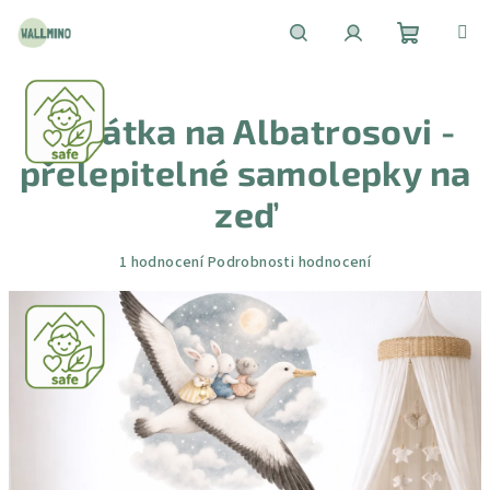
Přejít
na
obsah
Nákupní
Hledat
Přihlášení
Zvířátka na Albatrosovi -
košík
přelepitelné samolepky na
zeď
Průměrné
1 hodnocení
Podrobnosti hodnocení
hodnocení
produktu
je
5,0
z
5
hvězdiček.