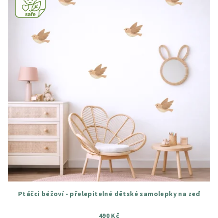
Ptáčci béžoví - přelepitelné dětské samolepky na zeď
490 Kč