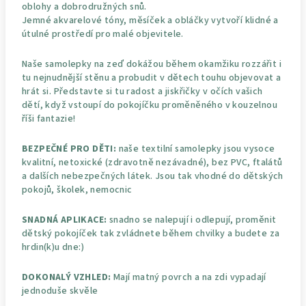
oblohy a dobrodružných snů.
Jemné akvarelové tóny, měsíček a obláčky vytvoří klidné a
útulné prostředí pro malé objevitele.
Naše samolepky na zeď dokážou během okamžiku rozzářit i
tu nejnudnější stěnu a probudit v dětech touhu objevovat a
hrát si. Představte si tu radost a jiskřičky v očích vašich
dětí, když vstoupí do pokojíčku proměněného v kouzelnou
říši fantazie!
BEZPEČNÉ PRO DĚTI:
naše textilní samolepky jsou vysoce
kvalitní, netoxické (zdravotně nezávadné), bez PVC, ftalátů
a dalších nebezpečných látek. Jsou tak vhodné do dětských
pokojů, školek, nemocnic
SNADNÁ APLIKACE:
snadno se nalepují i odlepují, proměnit
dětský pokojíček tak zvládnete během chvilky a budete za
hrdin(k)u dne:)
DOKONALÝ VZHLED:
Mají matný povrch a na zdi vypadají
jednoduše skvěle