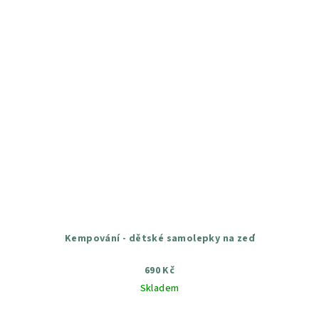
Kempování - dětské samolepky na zeď
690 Kč
Skladem
Průměrné