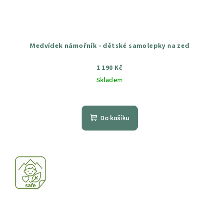
Medvídek námořník - dětské samolepky na zeď
1 190 Kč
Skladem
Průměrné
hodnocení
produktu
Do košíku
je
5,0
z
5
hvězdiček.