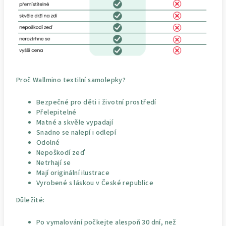
Proč Wallmino textilní samolepky?
Bezpečné pro děti i životní prostředí
Přelepitelné
Matné a skvěle vypadají
Snadno se nalepí i odlepí
Odolné
Nepoškodí zeď
Netrhají se
Mají originální ilustrace
Vyrobené s láskou v České republice
Důležité:
Po vymalování počkejte alespoň 30 dní, než