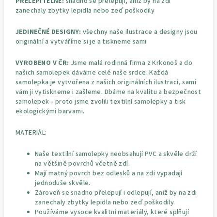
PŘELEPITELNÉ:
snadno se přelepují, aniž by na zdi
zanechaly zbytky lepidla nebo zeď poškodily
JEDINEČNÉ DESIGNY:
všechny naše ilustrace a designy jsou
originální a vytváříme si je a tiskneme sami
VYROBENO V ČR:
Jsme malá rodinná firma z Krkonoš a do
našich samolepek dáváme celé naše srdce. Každá
samolepka je vytvořena z našich originálních ilustrací, sami
vám ji vytiskneme i zašleme. Dbáme na kvalitu a bezpečnost
samolepek - proto jsme zvolili textilní samolepky a tisk
ekologickými barvami.
MATERIÁL:
Naše textilní samolepky neobsahují PVC a skvěle drží
na většině povrchů včetně zdí.
Mají matný povrch bez odlesků a na zdi vypadají
jednoduše skvěle.
Zároveň se snadno přelepují i odlepují, aniž by na zdi
zanechaly zbytky lepidla nebo zeď poškodily.
Používáme vysoce kvalitní materiály, které splňují