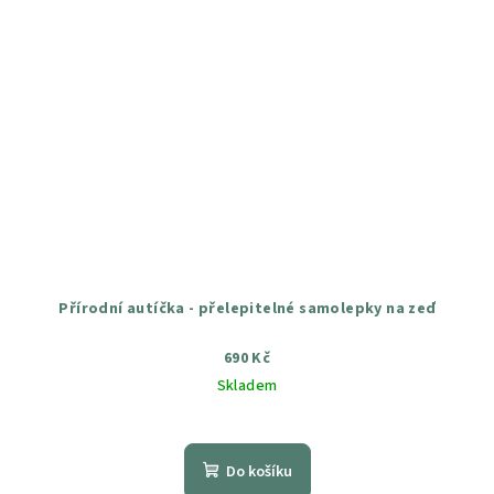
Přírodní autíčka - přelepitelné samolepky na zeď
690 Kč
Skladem
Průměrné
hodnocení
produktu
Do košíku
je