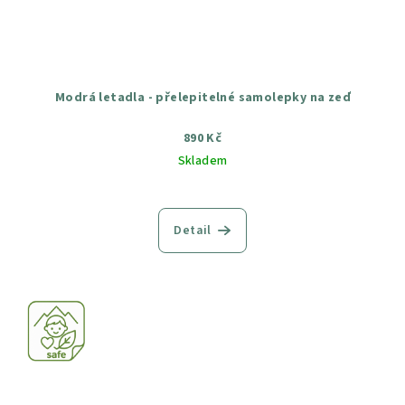
Modrá letadla - přelepitelné samolepky na zeď
890 Kč
Skladem
Průměrné
hodnocení
produktu
Detail
je
5,0
z
5
hvězdiček.