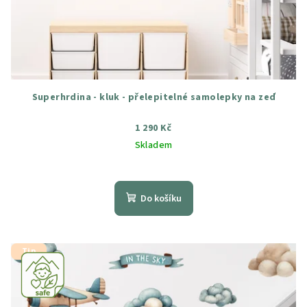
Superhrdina - kluk - přelepitelné samolepky na zeď
1 290 Kč
Skladem
Průměrné
hodnocení
produktu
Do košíku
je
5,0
z
5
Tip
hvězdiček.