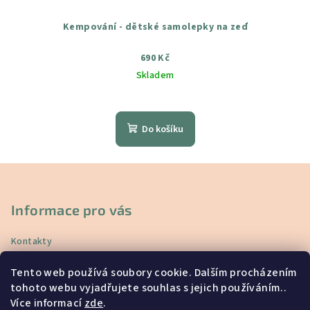
Kempování - dětské samolepky na zeď
690 Kč
Skladem
Průměrné
hodnocení
produktu
Do košíku
je
5,0
z
Z
5
á
hvězdiček.
p
Informace pro vás
a
Kontakty
t
Doprava a platba
í
Tento web používá soubory cookie. Dalším procházením
Vrácení a reklamace
tohoto webu vyjadřujete souhlas s jejich používáním..
Obchodní podmínky
Více informací
zde
.