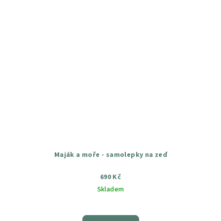
Maják a moře - samolepky na zeď
690 Kč
Skladem
Průměrné
hodnocení