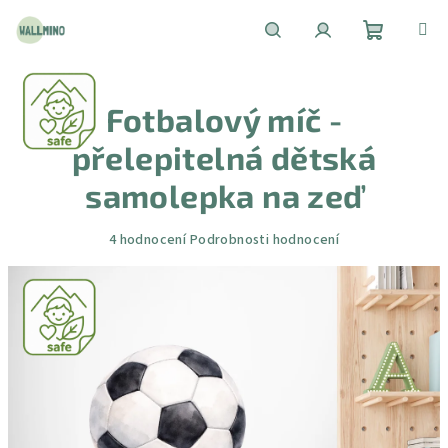
Přejít
na
obsah
Nákupní
Hledat
Přihlášení
Fotbalový míč -
košík
přelepitelná dětská
samolepka na zeď
Průměrné
4 hodnocení
Podrobnosti hodnocení
hodnocení
produktu
je
4,3
z
5
hvězdiček.