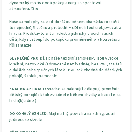
dynamický motiv dodá pokoji energii a sportovní
atmosféru. ⚽🔥
Naše samolepky na zeď dokážou během okamžiku rozzářit i
tu nejnudnější stěnu a probudit v dětech touhu objevovat a
hrát si. Představte si tu radost a jiskřičky v očích vašich
dětí, když vstoupí do pokojíčku proměněného v kouzelnou
říši fantazie!
BEZPEČNÉ PRO DĚTI:
naše textilní samolepky jsou vysoce
kvalitní, netoxické (zdravotně nezávadné), bez PVC, ftalátů
a dalších nebezpečných látek. Jsou tak vhodné do dětských
pokojů, školek, nemocnic
SNADNÁ APLIKACE:
snadno se nalepují i odlepují, proměnit
dětský pokojíček tak zvládnete během chvilky a budete za
hrdin(k)u dne:)
DOKONALÝ VZHLED:
Mají matný povrch a na zdi vypadají
jednoduše skvěle