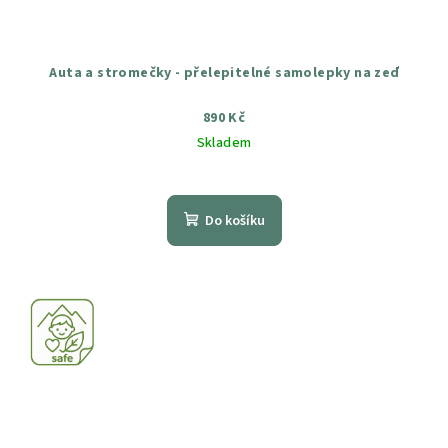
Auta a stromečky - přelepitelné samolepky na zeď
890 Kč
Skladem
Průměrné
hodnocení
produktu
Do košíku
je
5,0
z
5
hvězdiček.