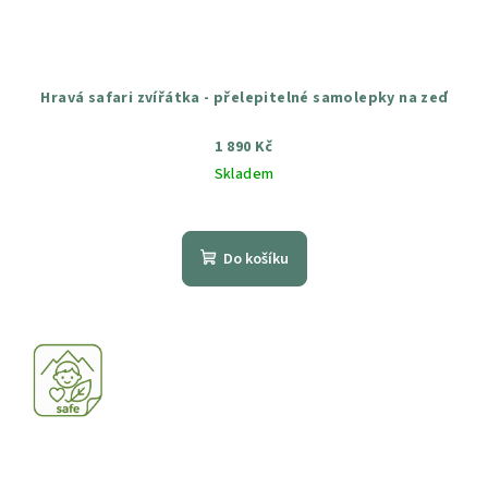
Hravá safari zvířátka - přelepitelné samolepky na zeď
1 890 Kč
Skladem
Průměrné
hodnocení
produktu
Do košíku
je
5,0
z
5
hvězdiček.