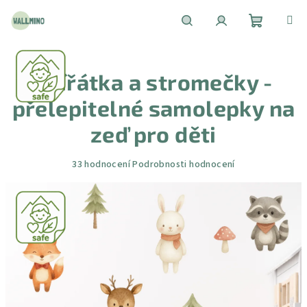
Přejít
na
obsah
Nákupní
Hledat
Přihlášení
Zvířátka a stromečky -
košík
přelepitelné samolepky na
zeď pro děti
Průměrné
33 hodnocení
Podrobnosti hodnocení
hodnocení
produktu
je
4,5
z
5
hvězdiček.