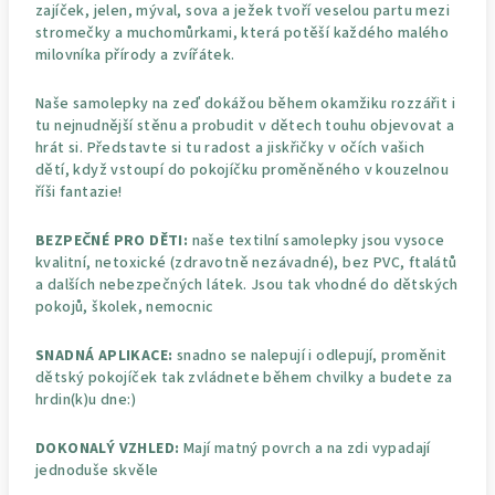
zajíček, jelen, mýval, sova a ježek tvoří veselou partu mezi
stromečky a muchomůrkami, která potěší každého malého
milovníka přírody a zvířátek.
Naše samolepky na zeď dokážou během okamžiku rozzářit i
tu nejnudnější stěnu a probudit v dětech touhu objevovat a
hrát si. Představte si tu radost a jiskřičky v očích vašich
dětí, když vstoupí do pokojíčku proměněného v kouzelnou
říši fantazie!
BEZPEČNÉ PRO DĚTI:
naše textilní samolepky jsou vysoce
kvalitní, netoxické (zdravotně nezávadné), bez PVC, ftalátů
a dalších nebezpečných látek. Jsou tak vhodné do dětských
pokojů, školek, nemocnic
SNADNÁ APLIKACE:
snadno se nalepují i odlepují, proměnit
dětský pokojíček tak zvládnete během chvilky a budete za
hrdin(k)u dne:)
DOKONALÝ VZHLED:
Mají matný povrch a na zdi vypadají
jednoduše skvěle