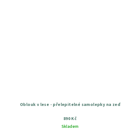
Oblouk v lese - přelepitelné samolepky na zeď
890 Kč
Skladem
Průměrné