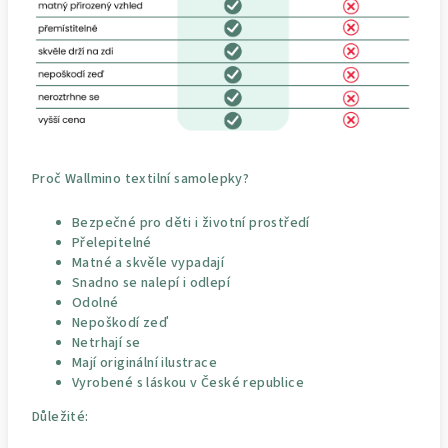
Proč Wallmino textilní samolepky?
Bezpečné pro děti i životní prostředí
Přelepitelné
Matné a skvěle vypadají
Snadno se nalepí i odlepí
Odolné
Nepoškodí zeď
Netrhají se
Mají originální ilustrace
Vyrobené s láskou v České republice
Důležité: