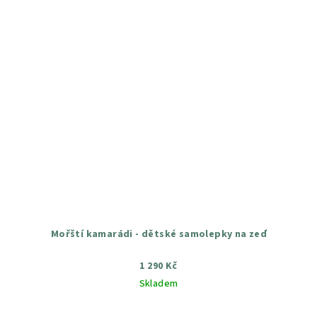
Mořští kamarádi - dětské samolepky na zeď
1 290 Kč
Skladem
Průměrné