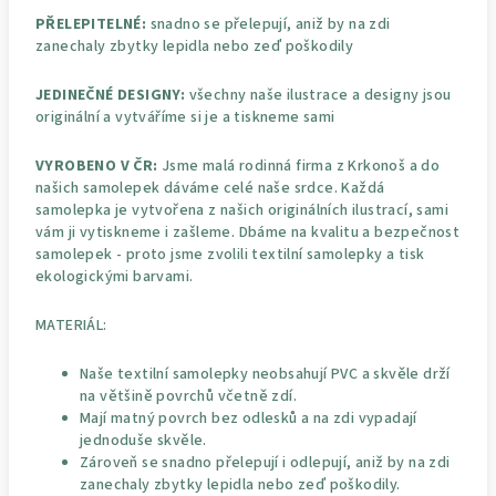
PŘELEPITELNÉ:
snadno se přelepují, aniž by na zdi
zanechaly zbytky lepidla nebo zeď poškodily
JEDINEČNÉ DESIGNY:
všechny naše ilustrace a designy jsou
originální a vytváříme si je a tiskneme sami
VYROBENO V ČR:
Jsme malá rodinná firma z Krkonoš a do
našich samolepek dáváme celé naše srdce. Každá
samolepka je vytvořena z našich originálních ilustrací, sami
vám ji vytiskneme i zašleme. Dbáme na kvalitu a bezpečnost
samolepek - proto jsme zvolili textilní samolepky a tisk
ekologickými barvami.
MATERIÁL:
Naše textilní samolepky neobsahují PVC a skvěle drží
na většině povrchů včetně zdí.
Mají matný povrch bez odlesků a na zdi vypadají
jednoduše skvěle.
Zároveň se snadno přelepují i odlepují, aniž by na zdi
zanechaly zbytky lepidla nebo zeď poškodily.