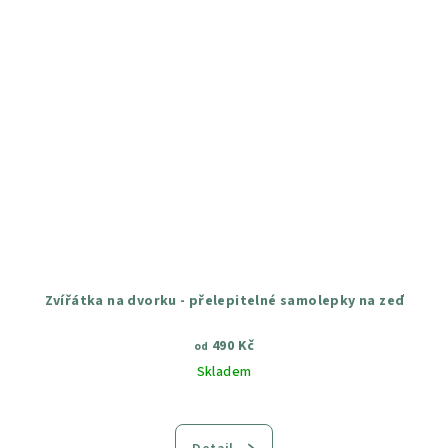
Zvířátka na dvorku - přelepitelné samolepky na zeď
490 Kč
od
Skladem
Průměrné
hodnocení
produktu