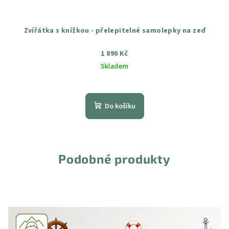
Zvířátka s knížkou - přelepitelné samolepky na zeď
1 890 Kč
Skladem
Průměrné
hodnocení
produktu
Do košíku
je
5,0
z
5
hvězdiček.
Podobné produkty