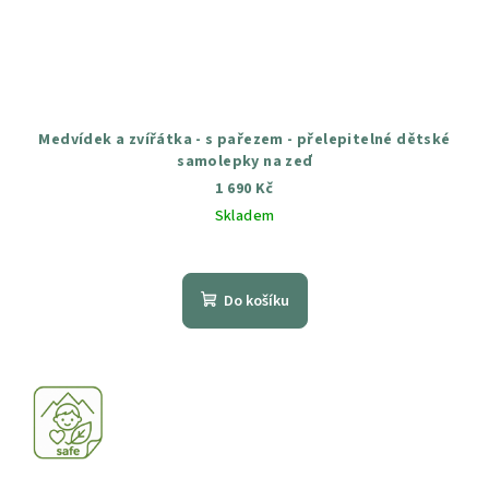
Medvídek a zvířátka - s pařezem - přelepitelné dětské
samolepky na zeď
1 690 Kč
Skladem
Průměrné
hodnocení
produktu
Do košíku
je
5,0
z
5
hvězdiček.