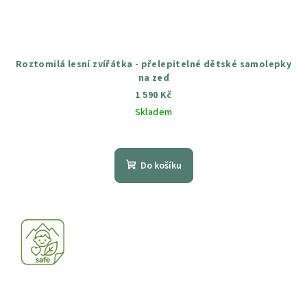
Roztomilá lesní zvířátka - přelepitelné dětské samolepky
na zeď
1 590 Kč
Skladem
Průměrné
hodnocení
produktu
Do košíku
je
4,6
z
5
hvězdiček.