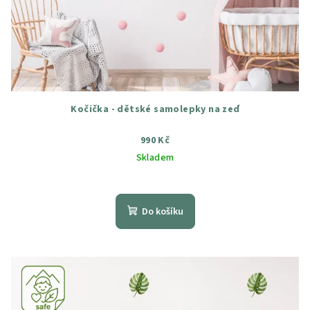
Kočička - dětské samolepky na zeď
990 Kč
Skladem
Průměrné
hodnocení
produktu
Do košíku
je
5,0
z
5
hvězdiček.