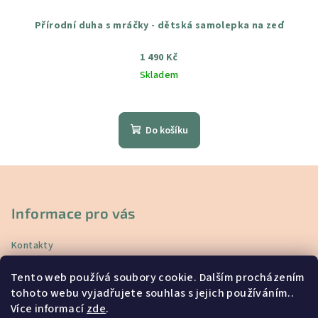
Přírodní duha s mráčky - dětská samolepka na zeď
1 490 Kč
Skladem
Průměrné
hodnocení
produktu
Do košíku
je
4,7
z
Z
5
á
hvězdiček.
p
Informace pro vás
a
Kontakty
t
Doprava a platba
í
Tento web používá soubory cookie. Dalším procházením
Vrácení a reklamace
tohoto webu vyjadřujete souhlas s jejich používáním..
Obchodní podmínky
Více informací
zde
.
Podmínky ochrany osobních údajů