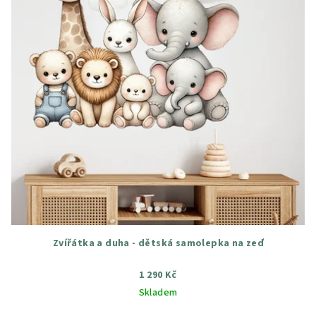
Zvířátka a duha - dětská samolepka na zeď
1 290 Kč
Skladem
Průměrné