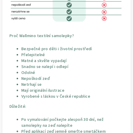
Proč Wallmino textilní samolepky?
Bezpečné pro děti i životní prostředí
Přelepitelné
Matné a skvěle vypadají
Snadno se nalepí i odlepí
Odolné
Nepoškodí zeď
Netrhají se
Mají originální ilustrace
Vyrobené s láskou v České republice
Důležité:
Po vymalování počkejte alespoň 30 dní, než
samolepky na zeď nalepíte
Před aplikací zeď jemně omeťte smetáčkem