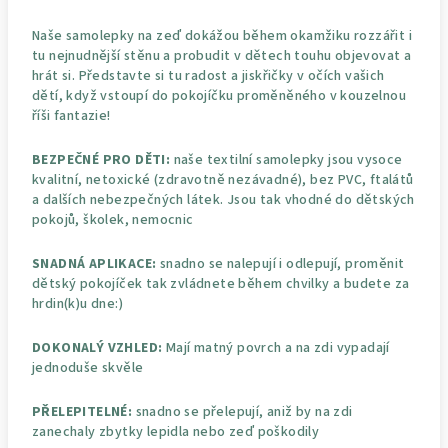
Naše samolepky na zeď dokážou během okamžiku rozzářit i
tu nejnudnější stěnu a probudit v dětech touhu objevovat a
hrát si. Představte si tu radost a jiskřičky v očích vašich
dětí, když vstoupí do pokojíčku proměněného v kouzelnou
říši fantazie!
BEZPEČNÉ PRO DĚTI:
naše textilní samolepky jsou vysoce
kvalitní, netoxické (zdravotně nezávadné), bez PVC, ftalátů
a dalších nebezpečných látek. Jsou tak vhodné do dětských
pokojů, školek, nemocnic
SNADNÁ APLIKACE:
snadno se nalepují i odlepují, proměnit
dětský pokojíček tak zvládnete během chvilky a budete za
hrdin(k)u dne:)
DOKONALÝ VZHLED:
Mají matný povrch a na zdi vypadají
jednoduše skvěle
PŘELEPITELNÉ:
snadno se přelepují, aniž by na zdi
zanechaly zbytky lepidla nebo zeď poškodily