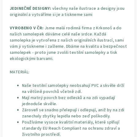
JEDINEČNÉ DESIGNY:
všechny naše ilustrace a designy jsou
originální a vytváříme si je a tiskneme sami
VYROBENO V ČR:
Jsme malá rodinná firma z Krkonoš a do
našich samolepek dáváme celé naše srdce. Každá
samolepka je vytvořena z našich originálních ilustrací, sami
vám ji vytiskneme i zašleme. Dbáme na kvalitu a bezpečnost
samolepek - proto jsme zvolili textilní samolepky a tisk
ekologickými barvami.
MATERIÁL:
Naše textilní samolepky neobsahují PVC a skvěle drží
na většině povrchů včetně zdí.
Mají matný povrch bez odlesků a na zdi vypadají
jednoduše skvěle.
Zároveň se snadno přelepují i odlepují, aniž by na zdi
zanechaly zbytky lepidla nebo zeď poškodily.
Používáme vysoce kvalitní materiály, které splňují
standardy EU Reach Compliant na ochranu zdraví a
životního prostředí.