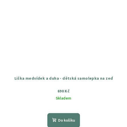
Liška medvídek a duha - dětská samolepka na zeď
690 Kč
Skladem
Průměrné
hodnocení
produktu
Do košíku
je