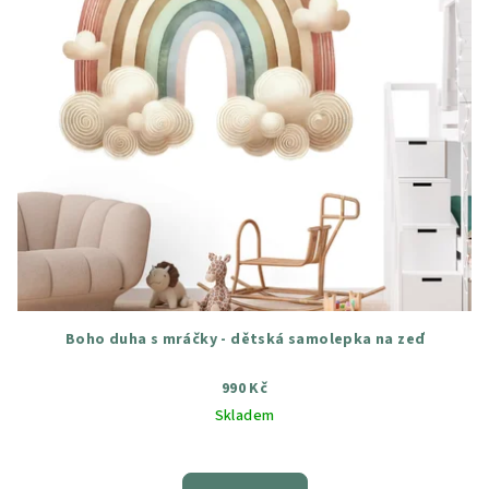
Boho duha s mráčky - dětská samolepka na zeď
990 Kč
Skladem
Průměrné
hodnocení