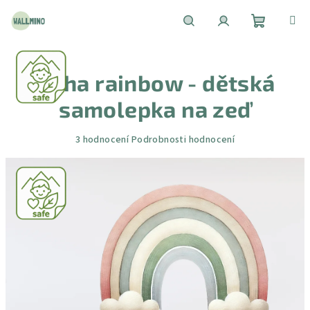
Přejít
na
obsah
Nákupní
Hledat
Přihlášení
Duha rainbow - dětská
košík
samolepka na zeď
Průměrné
3 hodnocení
Podrobnosti hodnocení
hodnocení
produktu
je
5,0
z
5
hvězdiček.