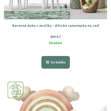
Barevná duha s mráčky - dětská samolepka na zeď
890 Kč
Skladem
Průměrné
hodnocení
produktu
Do košíku
je
4,7
z
5
hvězdiček.