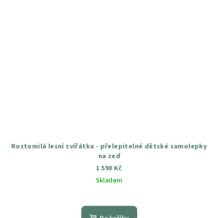
Roztomilá lesní zvířátka - přelepitelné dětské samolepky
na zeď
1 590 Kč
Skladem
Průměrné
hodnocení
produktu