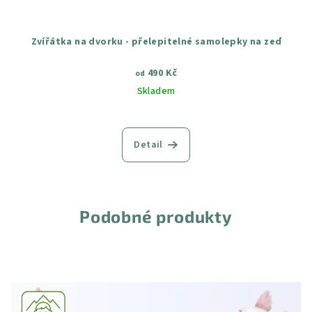
Zvířátka na dvorku - přelepitelné samolepky na zeď
490 Kč
od
Skladem
Průměrné
hodnocení
produktu
Detail
je
5,0
z
5
hvězdiček.
Podobné produkty