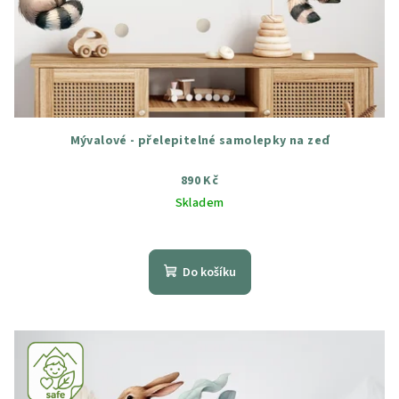
Mývalové - přelepitelné samolepky na zeď
890 Kč
Skladem
Průměrné
hodnocení
produktu
Do košíku
je
5,0
z
5
hvězdiček.