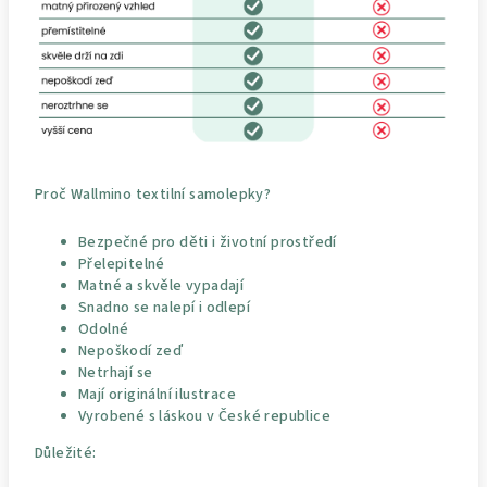
Proč Wallmino textilní samolepky?
Bezpečné pro děti i životní prostředí
Přelepitelné
Matné a skvěle vypadají
Snadno se nalepí i odlepí
Odolné
Nepoškodí zeď
Netrhají se
Mají originální ilustrace
Vyrobené s láskou v České republice
Důležité: