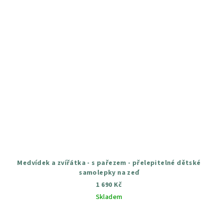
Medvídek a zvířátka - s pařezem - přelepitelné dětské
samolepky na zeď
1 690 Kč
Skladem
Průměrné