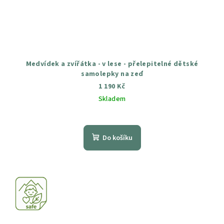
Medvídek a zvířátka - v lese - přelepitelné dětské
samolepky na zeď
1 190 Kč
Skladem
Průměrné
hodnocení
produktu
Do košíku
je
5,0
z
5
hvězdiček.