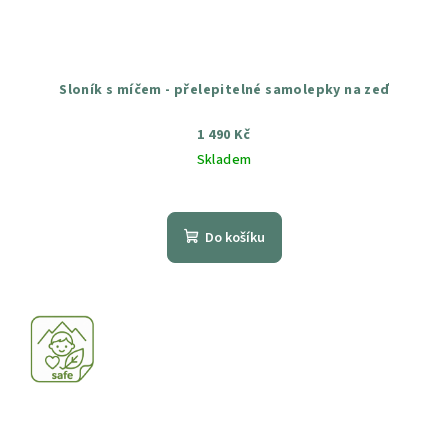
Sloník s míčem - přelepitelné samolepky na zeď
1 490 Kč
Skladem
Průměrné
hodnocení
produktu
Do košíku
je
5,0
z
5
hvězdiček.