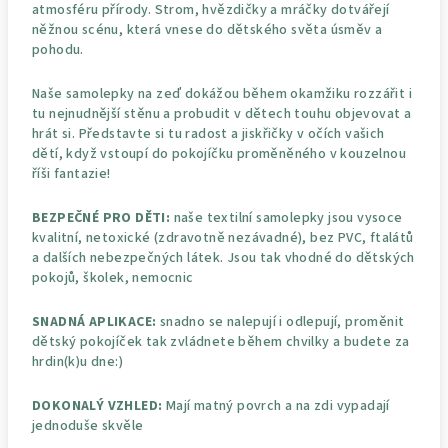
atmosféru přírody. Strom, hvězdičky a mráčky dotvářejí
něžnou scénu, která vnese do dětského světa úsměv a
pohodu.
Naše samolepky na zeď dokážou během okamžiku rozzářit i
tu nejnudnější stěnu a probudit v dětech touhu objevovat a
hrát si. Představte si tu radost a jiskřičky v očích vašich
dětí, když vstoupí do pokojíčku proměněného v kouzelnou
říši fantazie!
BEZPEČNÉ PRO DĚTI:
naše textilní samolepky jsou vysoce
kvalitní, netoxické (zdravotně nezávadné), bez PVC, ftalátů
a dalších nebezpečných látek. Jsou tak vhodné do dětských
pokojů, školek, nemocnic
SNADNÁ APLIKACE:
snadno se nalepují i odlepují, proměnit
dětský pokojíček tak zvládnete během chvilky a budete za
hrdin(k)u dne:)
DOKONALÝ VZHLED:
Mají matný povrch a na zdi vypadají
jednoduše skvěle