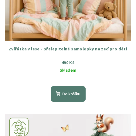
Zvířátka v lese - přelepitelné samolepky na zeď pro děti
490 Kč
Skladem
Průměrné
hodnocení
produktu
Do košíku
je
4,6
z
5
hvězdiček.