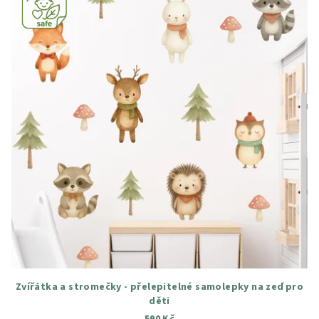
Zvířátka a stromečky - přelepitelné samolepky na zeď pro
děti
590 Kč