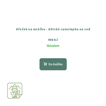
Křeček na mráčku - dětská samolepka na zeď
990 Kč
Skladem
Průměrné
hodnocení
produktu
Do košíku
je
5,0
z
5
hvězdiček.