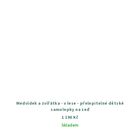
Medvídek a zvířátka - v lese - přelepitelné dětské
samolepky na zeď
1 190 Kč
Skladem
Průměrné