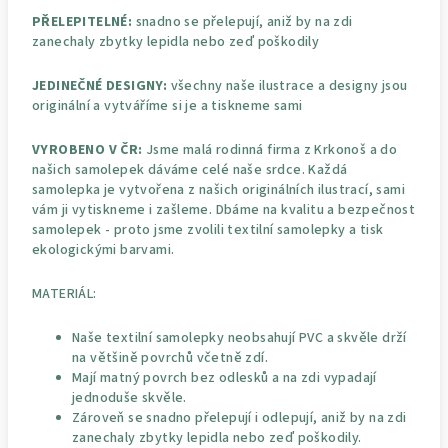
PŘELEPITELNÉ:
snadno se přelepují, aniž by na zdi
zanechaly zbytky lepidla nebo zeď poškodily
JEDINEČNÉ DESIGNY:
všechny naše ilustrace a designy jsou
originální a vytváříme si je a tiskneme sami
VYROBENO V ČR:
Jsme malá rodinná firma z Krkonoš a do
našich samolepek dáváme celé naše srdce. Každá
samolepka je vytvořena z našich originálních ilustrací, sami
vám ji vytiskneme i zašleme. Dbáme na kvalitu a bezpečnost
samolepek - proto jsme zvolili textilní samolepky a tisk
ekologickými barvami.
MATERIÁL:
Naše textilní samolepky neobsahují PVC a skvěle drží
na většině povrchů včetně zdí.
Mají matný povrch bez odlesků a na zdi vypadají
jednoduše skvěle.
Zároveň se snadno přelepují i odlepují, aniž by na zdi
zanechaly zbytky lepidla nebo zeď poškodily.