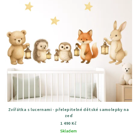
Zvířátka s lucernami - přelepitelné dětské samolepky na
zeď
1 490 Kč
Skladem