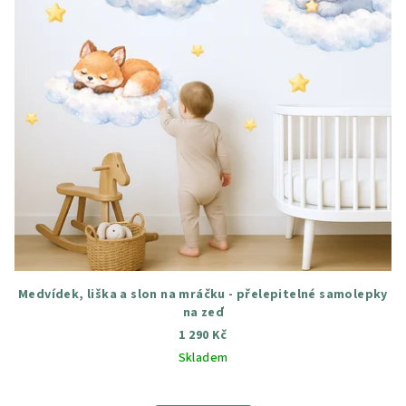
Medvídek, liška a slon na mráčku - přelepitelné samolepky
na zeď
1 290 Kč
Skladem
Průměrné
hodnocení