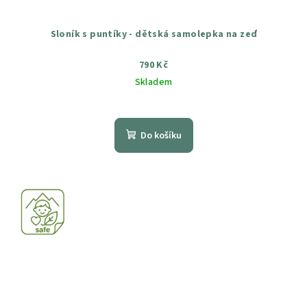
Sloník s puntíky - dětská samolepka na zeď
790 Kč
Skladem
Průměrné
hodnocení
produktu
Do košíku
je
5,0
z
5
hvězdiček.