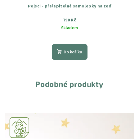
Pejsci - přelepitelné samolepky na zeď
790 Kč
Skladem
Průměrné
hodnocení
produktu
Do košíku
je
5,0
z
5
hvězdiček.
Podobné produkty