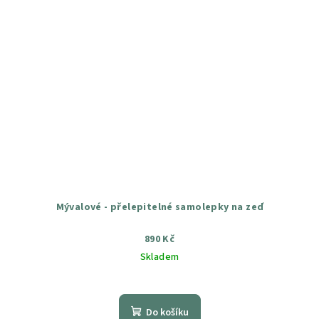
Mývalové - přelepitelné samolepky na zeď
890 Kč
Skladem
Průměrné
hodnocení
produktu
Do košíku