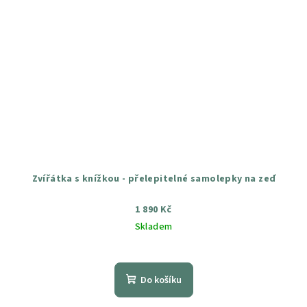
Zvířátka s knížkou - přelepitelné samolepky na zeď
1 890 Kč
Skladem
Průměrné
hodnocení
produktu
Do košíku
je
5,0