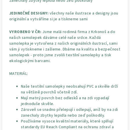
zanechaly zbytky lepidla nebo zeď poškodily
JEDINEČNÉ DESIGNY:
všechny naše ilustrace a designy jsou
originální a vytváříme si je a tiskneme sami
VYROBENO V ČR:
Jsme malá rodinná firma z Krkonoš a do
našich samolepek dáváme celé naše srdce. Každá
samolepka je vytvořena z našich originálních ilustrací, sami
vám ji vytiskneme i zašleme. Dbáme na kvalitu a bezpečnost
samolepek - proto jsme zvolili textilní samolepky a tisk
ekologickými barvami.
MATERIÁL:
Naše textilní samolepky neobsahují PVC a skvěle drží
na většině povrchů včetně zdí.
Mají matný povrch bez odlesků a na zdi vypadají
jednoduše skvěle.
Zároveň se snadno přelepují i odlepují, aniž by na zdi
zanechaly zbytky lepidla nebo zeď poškodily.
Používáme vysoce kvalitní materiály, které splňují
standardy EU Reach Compliant na ochranu zdraví a