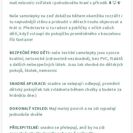
malí milovníci zvířátek i pohodového hraní v přírodě.🌲🦊🍄
Naše samolepky na zeď dokážou během okamžiku rozzářit i
tu nejnudnější stěnu a probudit v dětech touhu objevovat a
hrát si. Představte si tu radost a jiskřičky v očích vašich
dětí, když vstoupí do pokojíčku proměněného v kouzelnou
říši fantazie!
BEZPEČNÉ PRO DĚTI:
naše textilní samolepky jsou vysoce
kvalitní, netoxické (zdravotně nezávadné), bez PVC, ftalátů
a dalších nebezpečných látek. Jsou tak vhodné do dětských
pokojů, školek, nemocnic
SNADNÁ APLIKACE:
snadno se nalepují i odlepují, proměnit
dětský pokojíček tak zvládnete během chvilky a budete za
hrdin(k)u dne:)
DOKONALÝ VZHLED:
Mají matný povrch a na zdi vypadají
jednoduše skvěle
PŘELEPITELNÉ:
snadno se přelepují, aniž by na zdi