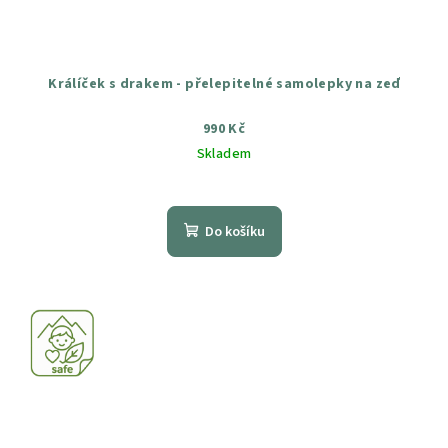
Králíček s drakem - přelepitelné samolepky na zeď
990 Kč
Skladem
Průměrné
hodnocení
produktu
Do košíku
je
5,0
z
5
hvězdiček.