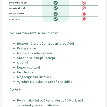
Proč Wallmino textilní samolepky?
Bezpečné pro děti i životní prostředí
Přelepitelné
Matné a skvěle vypadají
Snadno se nalepí i odlepí
Odolné
Nepoškodí zeď
Netrhají se
Mají originální ilustrace
Vyrobené s láskou v České republice
Důležité:
Po vymalování počkejte alespoň 30 dní, než
samolepky na zeď nalepíte