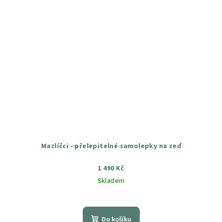
Mazlíčci - přelepitelné samolepky na zeď
1 490 Kč
Skladem
Průměrné
hodnocení
produktu
Do košíku