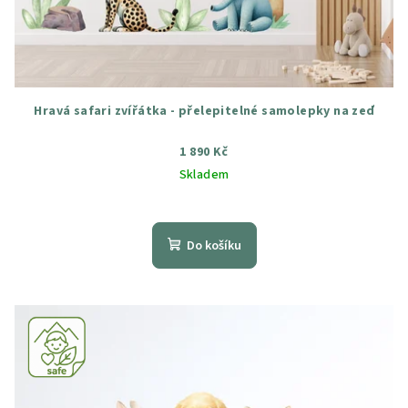
Hravá safari zvířátka - přelepitelné samolepky na zeď
1 890 Kč
Skladem
Průměrné
hodnocení
produktu
Do košíku
je
5,0
z
5
hvězdiček.