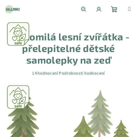
Přejít
na
obsah
Nákupní
Hledat
Přihlášení
Roztomilá lesní zvířátka -
košík
přelepitelné dětské
samolepky na zeď
Průměrné
14 hodnocení
Podrobnosti hodnocení
hodnocení
produktu
je
4,6
z
5
hvězdiček.