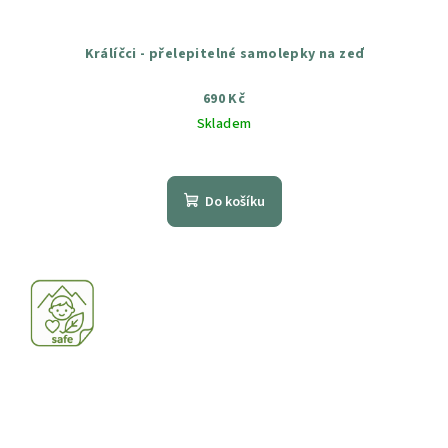
Králíčci - přelepitelné samolepky na zeď
690 Kč
Skladem
Průměrné
hodnocení
produktu
Do košíku
je
5,0
z
5
hvězdiček.