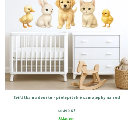
Zvířátka na dvorku - přelepitelné samolepky na zeď
490 Kč
od
Skladem
Průměrné