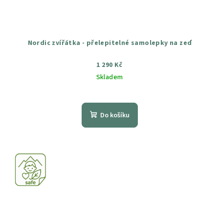
Nordic zvířátka - přelepitelné samolepky na zeď
1 290 Kč
Skladem
Průměrné
hodnocení
produktu
Do košíku
je
5,0
z
5
hvězdiček.