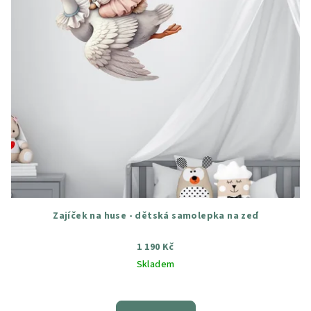
Zajíček na huse - dětská samolepka na zeď
1 190 Kč
Skladem
Průměrné
hodnocení