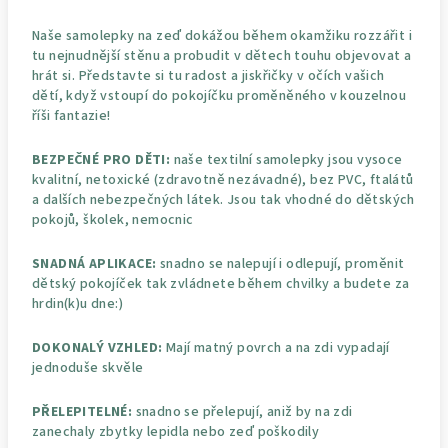
Naše samolepky na zeď dokážou během okamžiku rozzářit i
tu nejnudnější stěnu a probudit v dětech touhu objevovat a
hrát si. Představte si tu radost a jiskřičky v očích vašich
dětí, když vstoupí do pokojíčku proměněného v kouzelnou
říši fantazie!
BEZPEČNÉ PRO DĚTI:
naše textilní samolepky jsou vysoce
kvalitní, netoxické (zdravotně nezávadné), bez PVC, ftalátů
a dalších nebezpečných látek. Jsou tak vhodné do dětských
pokojů, školek, nemocnic
SNADNÁ APLIKACE:
snadno se nalepují i odlepují, proměnit
dětský pokojíček tak zvládnete během chvilky a budete za
hrdin(k)u dne:)
DOKONALÝ VZHLED:
Mají matný povrch a na zdi vypadají
jednoduše skvěle
PŘELEPITELNÉ:
snadno se přelepují, aniž by na zdi
zanechaly zbytky lepidla nebo zeď poškodily