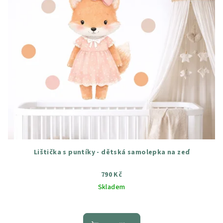
Lištička s puntíky - dětská samolepka na zeď
790 Kč
Skladem
Průměrné
hodnocení
produktu