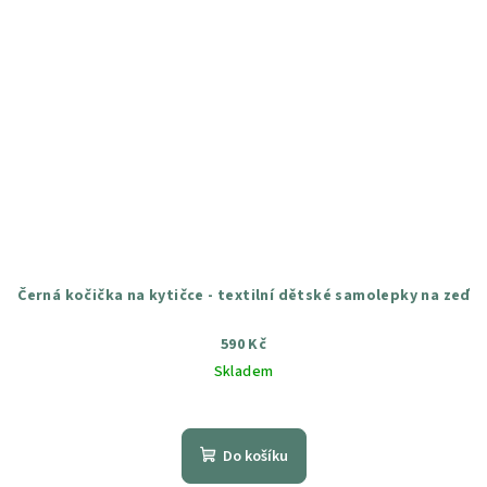
Černá kočička na kytičce - textilní dětské samolepky na zeď
590 Kč
Skladem
Průměrné
hodnocení
produktu
Do košíku
je