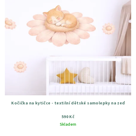
Kočička na kytičce - textilní dětské samolepky na zeď
590 Kč
Skladem
Průměrné