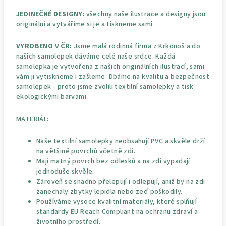
JEDINEČNÉ DESIGNY:
všechny naše ilustrace a designy jsou
originální a vytváříme si je a tiskneme sami
VYROBENO V ČR:
Jsme malá rodinná firma z Krkonoš a do
našich samolepek dáváme celé naše srdce. Každá
samolepka je vytvořena z našich originálních ilustrací, sami
vám ji vytiskneme i zašleme. Dbáme na kvalitu a bezpečnost
samolepek - proto jsme zvolili textilní samolepky a tisk
ekologickými barvami.
MATERIÁL:
Naše textilní samolepky neobsahují PVC a skvěle drží
na většině povrchů včetně zdí.
Mají matný povrch bez odlesků a na zdi vypadají
jednoduše skvěle.
Zároveň se snadno přelepují i odlepují, aniž by na zdi
zanechaly zbytky lepidla nebo zeď poškodily.
Používáme vysoce kvalitní materiály, které splňují
standardy EU Reach Compliant na ochranu zdraví a
životního prostředí.