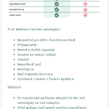
Proč Wallmino textilní samolepky?
Bezpečné pro děti i životní prostředí
Přelepitelné
Matné a skvěle vypadají
Snadno se nalepí i odlepí
Odolné
Nepoškodí zeď
Netrhají se
Mají originální ilustrace
Vyrobené s láskou v České republice
Důležité:
Po vymalování počkejte alespoň 30 dní, než
samolepky na zeď nalepíte
Před aplikací zeď jemně omeťte smetáčkem