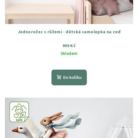
Jednorožec s růžemi - dětská samolepka na zeď
990 Kč
Skladem
Průměrné
hodnocení
produktu
Do košíku
je
5,0
z
5
hvězdiček.