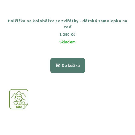
Holčička na koloběžce se zvířátky - dětská samolepka na
zeď
1 290 Kč
Skladem
Průměrné
hodnocení
produktu
Do košíku
je
5,0
z
5
hvězdiček.