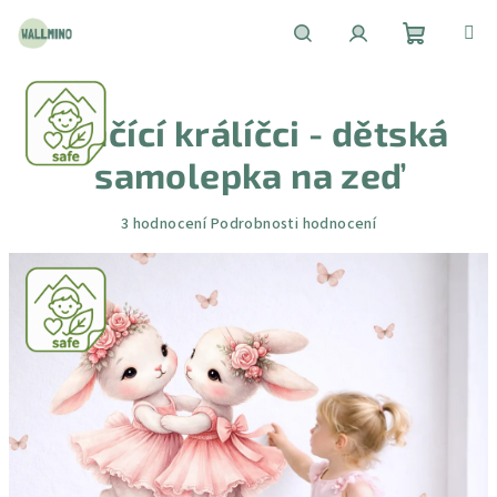
Přejít
na
obsah
Nákupní
Hledat
Přihlášení
Tančící králíčci - dětská
košík
samolepka na zeď
Průměrné
3 hodnocení
Podrobnosti hodnocení
hodnocení
produktu
je
4,7
z
5
hvězdiček.