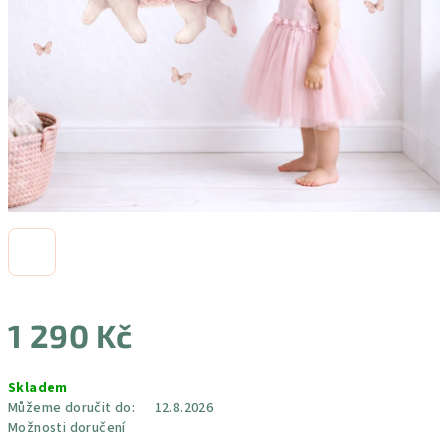
1 290 Kč
Měrná
Skladem
cena:
Můžeme doručit do:
12.8.2026
Možnosti doručení