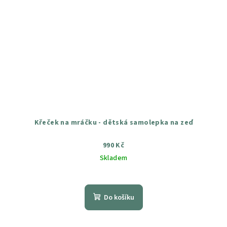
Křeček na mráčku - dětská samolepka na zeď
990 Kč
Skladem
Průměrné
hodnocení
produktu
Do košíku
je
5,0
z