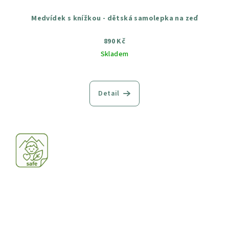
Medvídek s knížkou - dětská samolepka na zeď
890 Kč
Skladem
Průměrné
hodnocení
produktu
Detail
je
5,0
z
5
hvězdiček.