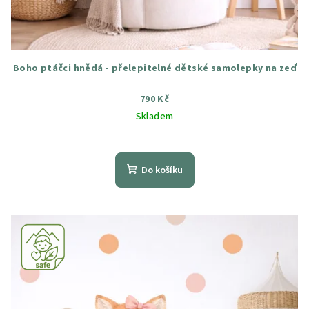
Boho ptáčci hnědá - přelepitelné dětské samolepky na zeď
790 Kč
Skladem
Průměrné
hodnocení
produktu
Do košíku
je
5,0
z
5
hvězdiček.