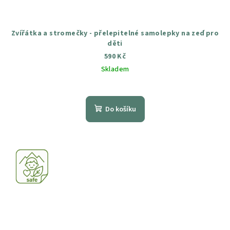
Zvířátka a stromečky - přelepitelné samolepky na zeď pro
děti
590 Kč
Skladem
Průměrné
hodnocení
produktu
Do košíku
je
4,5
z
5
hvězdiček.