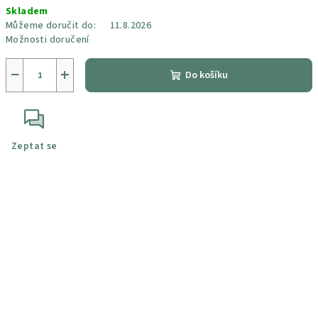
Skladem
cena:
Můžeme doručit do:
11.8.2026
Možnosti doručení
−
+
Do košíku
Zeptat se