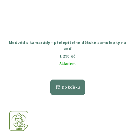
Medvěd s kamarády - přelepitelné dětské samolepky na
zeď
1 290 Kč
Skladem
Průměrné
hodnocení
produktu
Do košíku
je
5,0
z
5
hvězdiček.