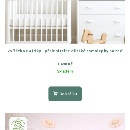
Zvířátka z Afriky - přelepitelné dětské samolepky na zeď
1 490 Kč
Skladem
Průměrné
hodnocení
produktu
Do košíku
je
4,4
z
5
hvězdiček.