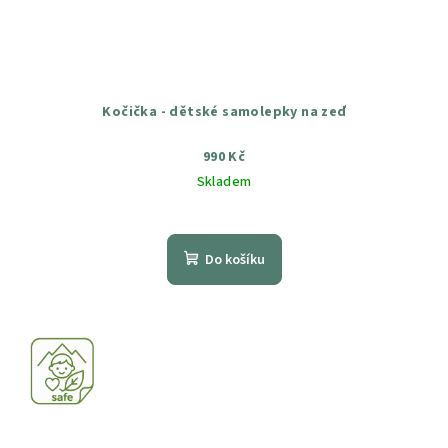
Kočička - dětské samolepky na zeď
990 Kč
Skladem
Průměrné
hodnocení
produktu
Do košíku
je
5,0
z
5
hvězdiček.