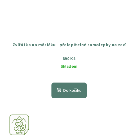
Zvířátka na měsíčku - přelepitelné samolepky na zeď
890 Kč
Skladem
Průměrné
hodnocení
produktu
Do košíku
je
5,0
z
5
hvězdiček.