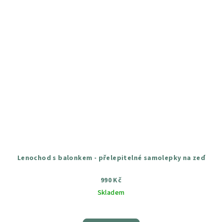
Lenochod s balonkem - přelepitelné samolepky na zeď
990 Kč
Skladem
Průměrné
hodnocení