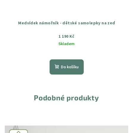
Medvídek námořník - dětské samolepky na zeď
1 190 Kč
Skladem
Průměrné
hodnocení
produktu
Do košíku
je
5,0
z
5
hvězdiček.
Podobné produkty