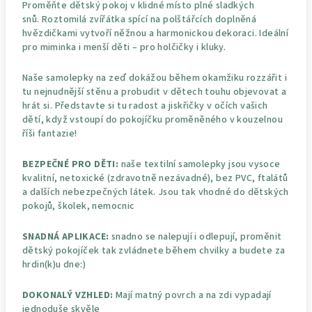
Proměňte dětský pokoj v klidné místo plné sladkých
snů. Roztomilá zvířátka spící na polštářcích doplněná
hvězdičkami vytvoří něžnou a harmonickou dekoraci. Ideální
pro miminka i menší děti – pro holčičky i kluky.
Naše samolepky na zeď dokážou během okamžiku rozzářit i
tu nejnudnější stěnu a probudit v dětech touhu objevovat a
hrát si. Představte si tu radost a jiskřičky v očích vašich
dětí, když vstoupí do pokojíčku proměněného v kouzelnou
říši fantazie!
BEZPEČNÉ PRO DĚTI:
naše textilní samolepky jsou vysoce
kvalitní, netoxické (zdravotně nezávadné), bez PVC, ftalátů
a dalších nebezpečných látek. Jsou tak vhodné do dětských
pokojů, školek, nemocnic
SNADNÁ APLIKACE:
snadno se nalepují i odlepují, proměnit
dětský pokojíček tak zvládnete během chvilky a budete za
hrdin(k)u dne:)
DOKONALÝ VZHLED:
Mají matný povrch a na zdi vypadají
jednoduše skvěle