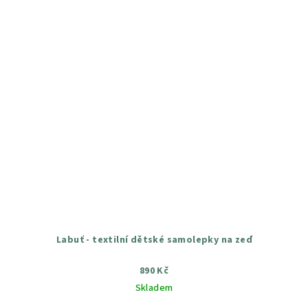
Labuť - textilní dětské samolepky na zeď
890 Kč
Skladem