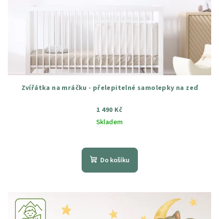
Zvířátka na mráčku - přelepitelné samolepky na zeď
1 490 Kč
Skladem
Průměrné
hodnocení
produktu
Do košíku
je
5,0
z
5
hvězdiček.