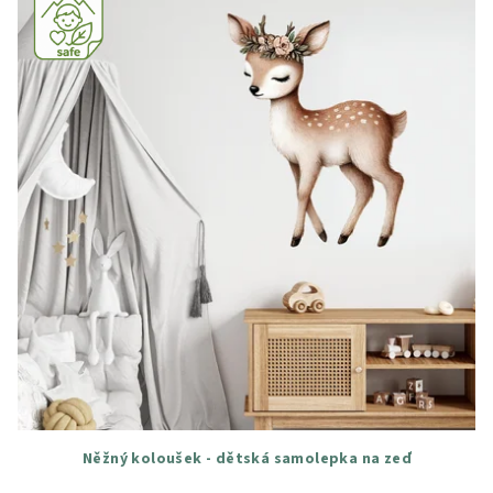
Něžný koloušek - dětská samolepka na zeď