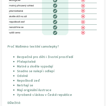
Proč Wallmino textilní samolepky?
Bezpečné pro děti i životní prostředí
Přelepitelné
Matné a skvěle vypadají
Snadno se nalepí i odlepí
Odolné
Nepoškodí zeď
Netrhají se
Mají originální ilustrace
Vyrobené s láskou v České republice
Důležité: