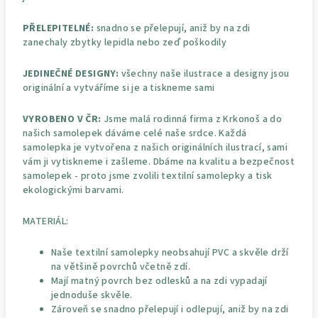
PŘELEPITELNÉ:
snadno se přelepují, aniž by na zdi
zanechaly zbytky lepidla nebo zeď poškodily
JEDINEČNÉ DESIGNY:
všechny naše ilustrace a designy jsou
originální a vytváříme si je a tiskneme sami
VYROBENO V ČR:
Jsme malá rodinná firma z Krkonoš a do
našich samolepek dáváme celé naše srdce. Každá
samolepka je vytvořena z našich originálních ilustrací, sami
vám ji vytiskneme i zašleme. Dbáme na kvalitu a bezpečnost
samolepek - proto jsme zvolili textilní samolepky a tisk
ekologickými barvami.
MATERIÁL:
Naše textilní samolepky neobsahují PVC a skvěle drží
na většině povrchů včetně zdí.
Mají matný povrch bez odlesků a na zdi vypadají
jednoduše skvěle.
Zároveň se snadno přelepují i odlepují, aniž by na zdi