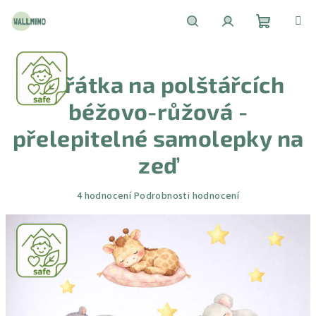
Přejít
na
obsah
Nákupní
Hledat
Přihlášení
Zvířátka na polštářcích
košík
béžovo-růžová -
přelepitelné samolepky na
zeď
Průměrné
4 hodnocení
Podrobnosti hodnocení
hodnocení
produktu
je
5,0
z
5
hvězdiček.