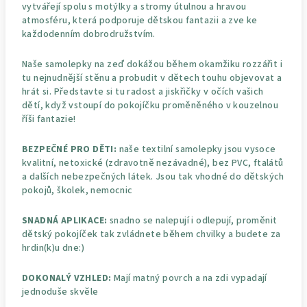
vytvářejí spolu s motýlky a stromy útulnou a hravou
atmosféru, která podporuje dětskou fantazii a zve ke
každodenním dobrodružstvím.
Naše samolepky na zeď dokážou během okamžiku rozzářit i
tu nejnudnější stěnu a probudit v dětech touhu objevovat a
hrát si. Představte si tu radost a jiskřičky v očích vašich
dětí, když vstoupí do pokojíčku proměněného v kouzelnou
říši fantazie!
BEZPEČNÉ PRO DĚTI:
naše textilní samolepky jsou vysoce
kvalitní, netoxické (zdravotně nezávadné), bez PVC, ftalátů
a dalších nebezpečných látek. Jsou tak vhodné do dětských
pokojů, školek, nemocnic
SNADNÁ APLIKACE:
snadno se nalepují i odlepují, proměnit
dětský pokojíček tak zvládnete během chvilky a budete za
hrdin(k)u dne:)
DOKONALÝ VZHLED:
Mají matný povrch a na zdi vypadají
jednoduše skvěle