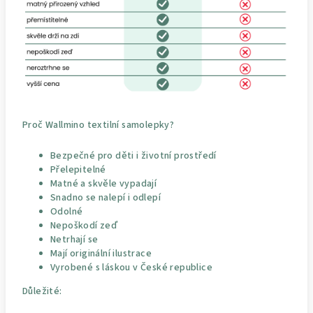
Proč Wallmino textilní samolepky?
Bezpečné pro děti i životní prostředí
Přelepitelné
Matné a skvěle vypadají
Snadno se nalepí i odlepí
Odolné
Nepoškodí zeď
Netrhají se
Mají originální ilustrace
Vyrobené s láskou v České republice
Důležité: