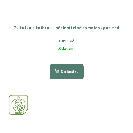
Zvířátka s knížkou - přelepitelné samolepky na zeď
1 890 Kč
Skladem
Průměrné
hodnocení
produktu
Do košíku
je
5,0
z
5
hvězdiček.