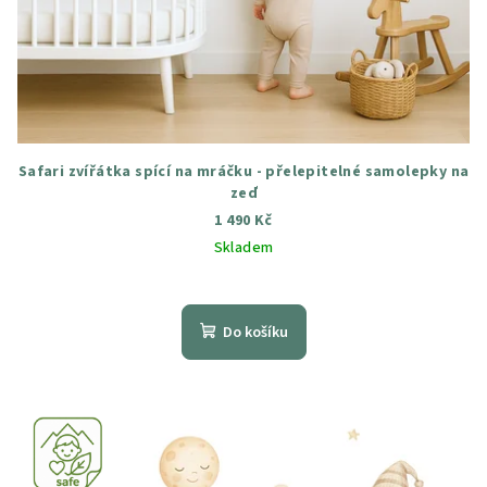
Safari zvířátka spící na mráčku - přelepitelné samolepky na
zeď
1 490 Kč
Skladem
Průměrné
hodnocení
produktu
Do košíku
je
5,0
z
5
hvězdiček.