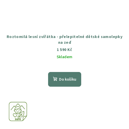
Roztomilá lesní zvířátka - přelepitelné dětské samolepky
na zeď
1 590 Kč
Skladem
Průměrné
hodnocení
produktu
Do košíku
je
4,6
z
5
hvězdiček.