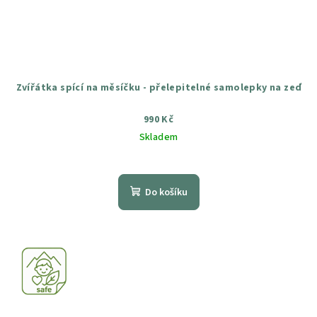
Zvířátka spící na měsíčku - přelepitelné samolepky na zeď
990 Kč
Skladem
Průměrné
hodnocení
produktu
Do košíku
je
5,0
z
5
hvězdiček.