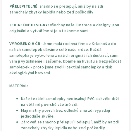
PŘELEPITELNÉ:
snadno se přelepují, aniž by na zdi
zanechaly zbytky lepidla nebo zeď poškodily
JEDINEČNÉ DESIGNY:
všechny naše ilustrace a designy jsou
originální a vytváříme si je a tiskneme sami
VYROBENO V ČR:
Jsme malá rodinná firma z Krkonoš a do
našich samolepek dáváme celé naše srdce. Každá
samolepka je vytvořena z našich originálních ilustrací, sami
vám ji vytiskneme i zašleme. Dbáme na kvalitu a bezpečnost
samolepek - proto jsme zvolili textilní samolepky a tisk
ekologickými barvami.
MATERIÁL:
Naše textilní samolepky neobsahují PVC a skvěle drží
na většině povrchů včetně zdí.
Mají matný povrch bez odlesků a na zdi vypadají
jednoduše skvěle.
Zároveň se snadno přelepují i odlepují, aniž by na zdi
zanechaly zbytky lepidla nebo zeď poškodily.