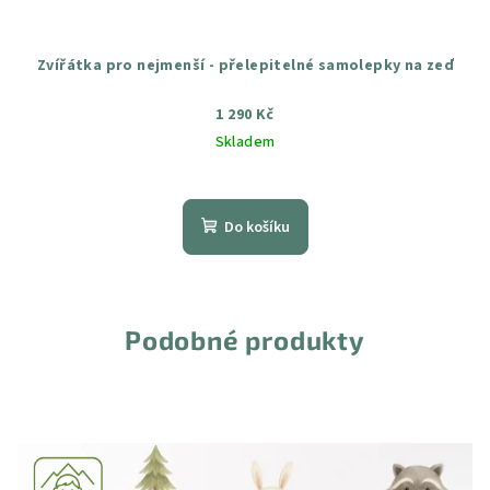
Zvířátka pro nejmenší - přelepitelné samolepky na zeď
1 290 Kč
Skladem
Průměrné
hodnocení
produktu
Do košíku
je
5,0
z
5
hvězdiček.
Podobné produkty