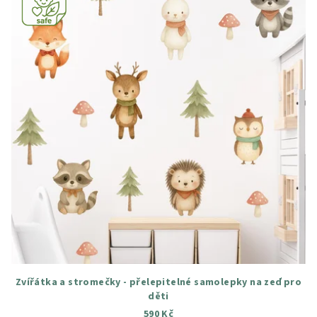
Zvířátka a stromečky - přelepitelné samolepky na zeď pro
děti
590 Kč