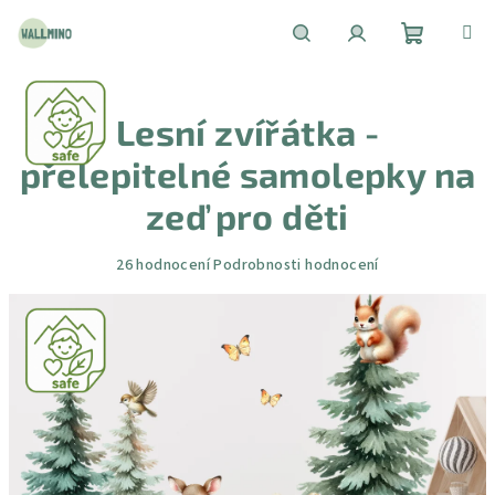
Přejít
na
obsah
Nákupní
Hledat
Přihlášení
Lesní zvířátka -
košík
přelepitelné samolepky na
zeď pro děti
Průměrné
26 hodnocení
Podrobnosti hodnocení
hodnocení
produktu
je
4,3
z
5
hvězdiček.