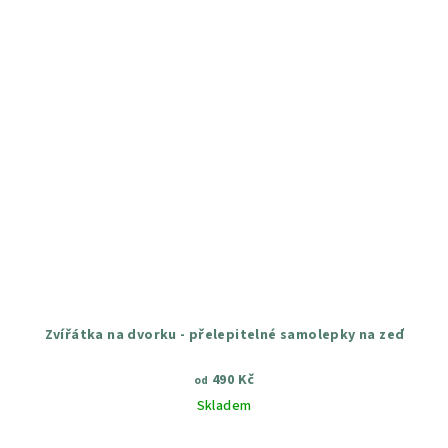
Zvířátka na dvorku - přelepitelné samolepky na zeď
490 Kč
od
Skladem
Průměrné