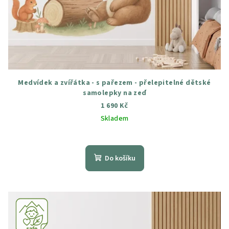
Medvídek a zvířátka - s pařezem - přelepitelné dětské
samolepky na zeď
1 690 Kč
Skladem
Průměrné
hodnocení
produktu
Do košíku
je
5,0
z
5
hvězdiček.