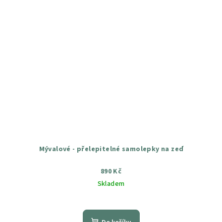
Mývalové - přelepitelné samolepky na zeď
890 Kč
Skladem
Průměrné
hodnocení
produktu