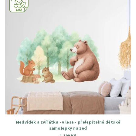
Medvídek a zvířátka - v lese - přelepitelné dětské
samolepky na zeď
1 190 Kč