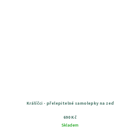
Králíčci - přelepitelné samolepky na zeď
690 Kč
Skladem
Průměrné