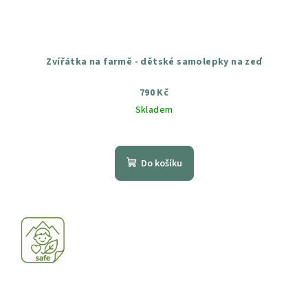
Zvířátka na farmě - dětské samolepky na zeď
790 Kč
Skladem
Průměrné
hodnocení
produktu
Do košíku
je
5,0
z
5
hvězdiček.