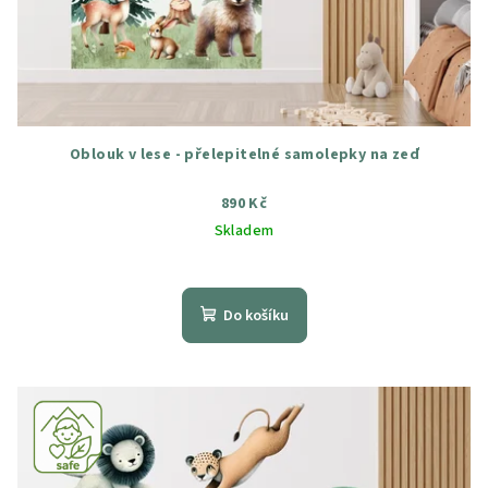
Oblouk v lese - přelepitelné samolepky na zeď
890 Kč
Skladem
Průměrné
hodnocení
produktu
Do košíku
je
5,0
z
5
hvězdiček.