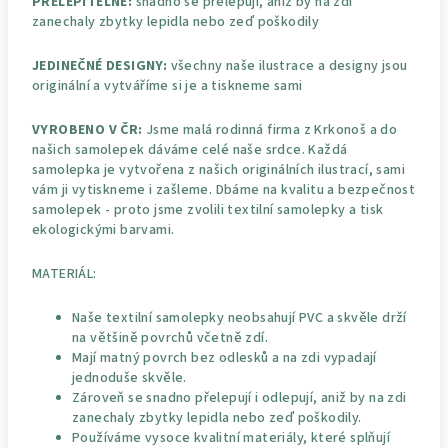
PŘELEPITELNÉ:
snadno se přelepují, aniž by na zdi
zanechaly zbytky lepidla nebo zeď poškodily
JEDINEČNÉ DESIGNY:
všechny naše ilustrace a designy jsou
originální a vytváříme si je a tiskneme sami
VYROBENO V ČR:
Jsme malá rodinná firma z Krkonoš a do
našich samolepek dáváme celé naše srdce. Každá
samolepka je vytvořena z našich originálních ilustrací, sami
vám ji vytiskneme i zašleme. Dbáme na kvalitu a bezpečnost
samolepek - proto jsme zvolili textilní samolepky a tisk
ekologickými barvami.
MATERIÁL:
Naše textilní samolepky neobsahují PVC a skvěle drží
na většině povrchů včetně zdí.
Mají matný povrch bez odlesků a na zdi vypadají
jednoduše skvěle.
Zároveň se snadno přelepují i odlepují, aniž by na zdi
zanechaly zbytky lepidla nebo zeď poškodily.
Používáme vysoce kvalitní materiály, které splňují