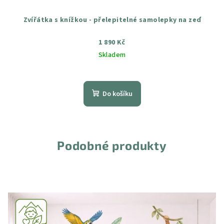
Zvířátka s knížkou - přelepitelné samolepky na zeď
1 890 Kč
Skladem
Průměrné
hodnocení
produktu
Do košíku
je
5,0
z
5
hvězdiček.
Podobné produkty