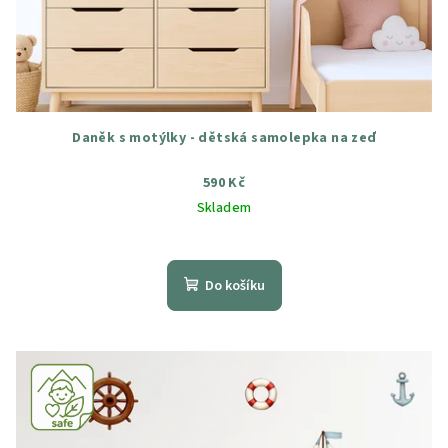
Daněk s motýlky - dětská samolepka na zeď
590 Kč
Skladem
Průměrné
hodnocení
produktu
Do košíku
je
5,0
z
5
hvězdiček.