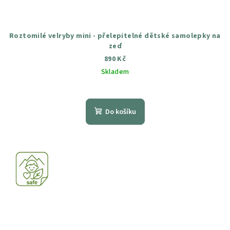
Roztomilé velryby mini - přelepitelné dětské samolepky na
zeď
890 Kč
Skladem
Průměrné
hodnocení
produktu
Do košíku
je
5,0
z
5
hvězdiček.