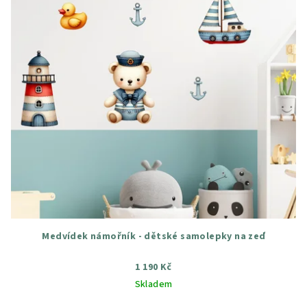
Medvídek námořník - dětské samolepky na zeď
1 190 Kč
Skladem
Průměrné