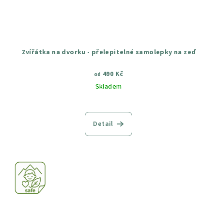
Zvířátka na dvorku - přelepitelné samolepky na zeď
490 Kč
od
Skladem
Průměrné
hodnocení
produktu
Detail
je
5,0
z
5
hvězdiček.