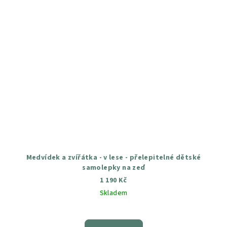
Medvídek a zvířátka - v lese - přelepitelné dětské
samolepky na zeď
1 190 Kč
Skladem
Průměrné
hodnocení