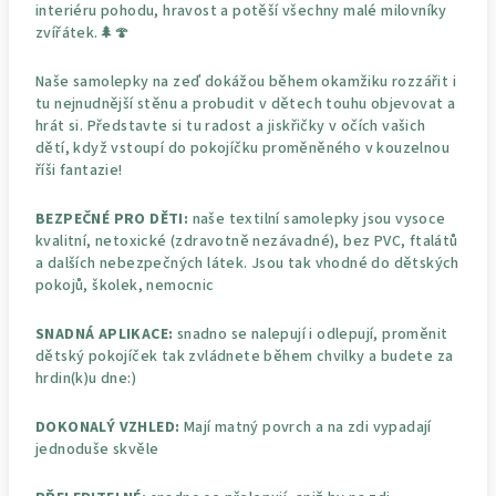
interiéru pohodu, hravost a potěší všechny malé milovníky
zvířátek.🌲🍄
Naše samolepky na zeď dokážou během okamžiku rozzářit i
tu nejnudnější stěnu a probudit v dětech touhu objevovat a
hrát si. Představte si tu radost a jiskřičky v očích vašich
dětí, když vstoupí do pokojíčku proměněného v kouzelnou
říši fantazie!
BEZPEČNÉ PRO DĚTI:
naše textilní samolepky jsou vysoce
kvalitní, netoxické (zdravotně nezávadné), bez PVC, ftalátů
a dalších nebezpečných látek. Jsou tak vhodné do dětských
pokojů, školek, nemocnic
SNADNÁ APLIKACE:
snadno se nalepují i odlepují, proměnit
dětský pokojíček tak zvládnete během chvilky a budete za
hrdin(k)u dne:)
DOKONALÝ VZHLED:
Mají matný povrch a na zdi vypadají
jednoduše skvěle