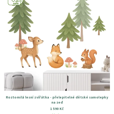
Roztomilá lesní zvířátka - přelepitelné dětské samolepky
na zeď
1 590 Kč