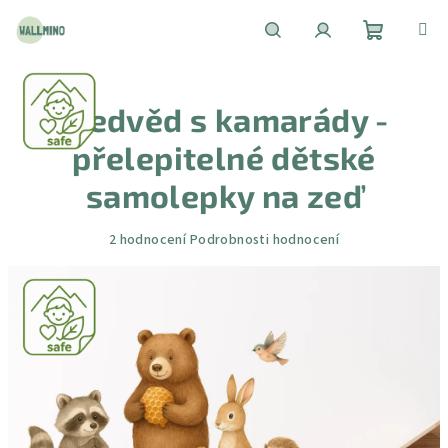
Přejít
na
obsah
Nákupní
Hledat
Přihlášení
Medvěd s kamarády -
košík
přelepitelné dětské
samolepky na zeď
Průměrné
2 hodnocení
Podrobnosti hodnocení
hodnocení
produktu
je
5,0
z
5
hvězdiček.