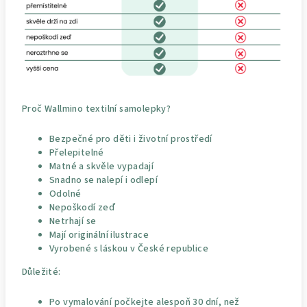
Proč Wallmino textilní samolepky?
Bezpečné pro děti i životní prostředí
Přelepitelné
Matné a skvěle vypadají
Snadno se nalepí i odlepí
Odolné
Nepoškodí zeď
Netrhají se
Mají originální ilustrace
Vyrobené s láskou v České republice
Důležité:
Po vymalování počkejte alespoň 30 dní, než