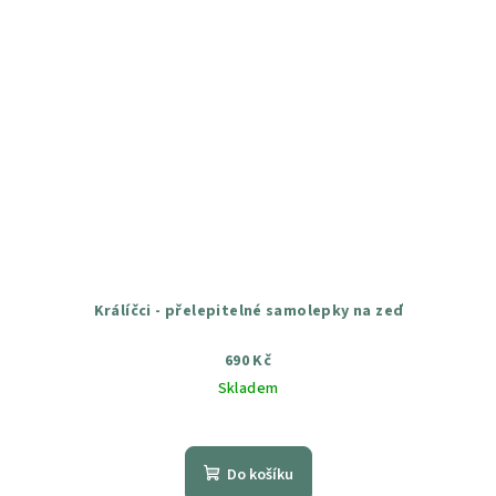
Králíčci - přelepitelné samolepky na zeď
690 Kč
Skladem
Průměrné
hodnocení
produktu
Do košíku
je