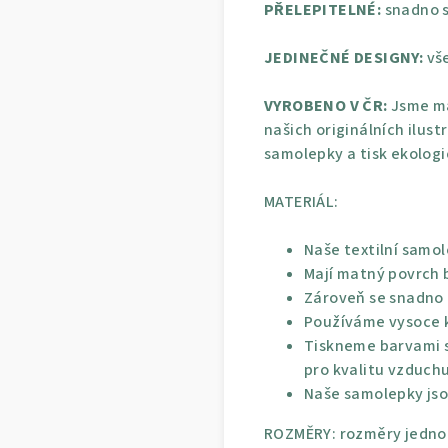
PŘELEPITELNÉ:
snadno s
JEDINEČNÉ DESIGNY:
vše
VYROBENO V ČR:
Jsme ma
našich originálních ilust
samolepky a tisk ekolog
MATERIÁL:
Naše textilní samol
Mají matný povrch b
Zároveň se snadno p
Používáme vysoce kv
Tiskneme barvami s
pro kvalitu vzduchu
Naše samolepky jso
ROZMĚRY: rozměry jednot