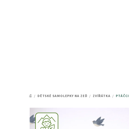
Přejít
na
obsah
/
DĚTSKÉ SAMOLEPKY NA ZEĎ
/
ZVÍŘÁTKA
/
PTÁČCI
DOMŮ