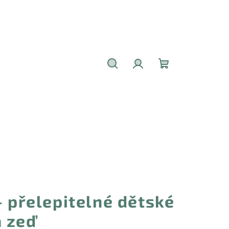
Hledat
Přihlášení
Nákupní
košík
- přelepitelné dětské
 zeď