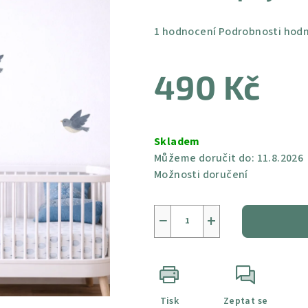
Průměrné
1 hodnocení
Podrobnosti hod
hodnocení
produktu
490 Kč
je
5,0
z
Měrná
5
cena:
Skladem
hvězdiček.
Můžeme doručit do:
11.8.2026
Možnosti doručení
−
+
Tisk
Zeptat se