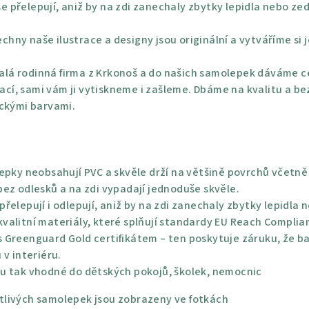
e přelepují, aniž by na zdi zanechaly zbytky lepidla nebo ze
chny naše ilustrace a designy jsou originální a vytváříme si 
lá rodinná firma z Krkonoš a do našich samolepek dáváme ce
rací, sami vám ji vytiskneme i zašleme. Dbáme na kvalitu a be
ickými barvami.
epky neobsahují PVC a skvěle drží na většině povrchů včetně 
ez odlesků a na zdi vypadají jednoduše skvěle.
řelepují i odlepují, aniž by na zdi zanechaly zbytky lepidla 
alitní materiály, které splňují standardy EU Reach Complian
 Greenguard Gold certifikátem – ten poskytuje záruku, že bar
 v interiéru.
u tak vhodné do dětských pokojů, školek, nemocnic
livých samolepek jsou zobrazeny ve fotkách