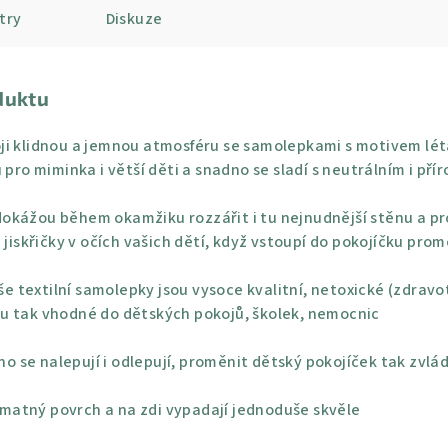
try
Diskuze
duktu
ji klidnou a jemnou atmosféru se samolepkami s motivem lét
 pro miminka i větší děti a snadno se sladí s neutrálním i př
okážou během okamžiku rozzářit i tu nejnudnější stěnu a pro
 jiskřičky v očích vašich dětí, když vstoupí do pokojíčku pro
e textilní samolepky jsou vysoce kvalitní, netoxické (zdravo
u tak vhodné do dětských pokojů, školek, nemocnic
o se nalepují i odlepují, proměnit dětský pokojíček tak zvlá
 matný povrch a na zdi vypadají jednoduše skvěle