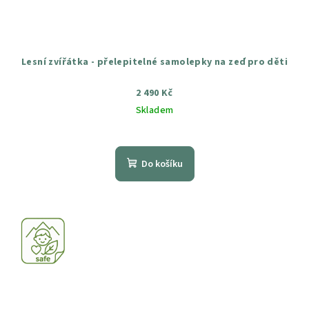
Lesní zvířátka - přelepitelné samolepky na zeď pro děti
2 490 Kč
Skladem
Průměrné
hodnocení
produktu
Do košíku
je
4,3
z
5
hvězdiček.