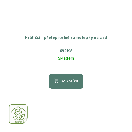
Králíčci - přelepitelné samolepky na zeď
690 Kč
Skladem
Průměrné
hodnocení
produktu
Do košíku
je
5,0
z
5
hvězdiček.