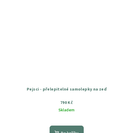
Pejsci - přelepitelné samolepky na zeď
790 Kč
Skladem
Průměrné
hodnocení
produktu