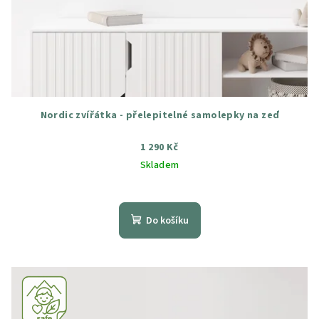
Nordic zvířátka - přelepitelné samolepky na zeď
1 290 Kč
Skladem
Průměrné
hodnocení
produktu
Do košíku
je
5,0
z
5
hvězdiček.