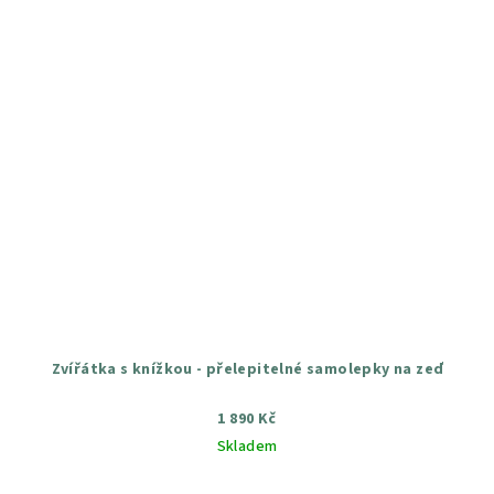
Zvířátka s knížkou - přelepitelné samolepky na zeď
1 890 Kč
Skladem
Průměrné