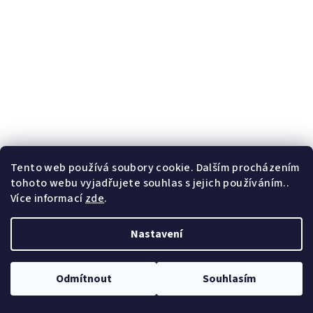
Tento web používá soubory cookie. Dalším procházením
tohoto webu vyjadřujete souhlas s jejich používáním..
Více informací
zde
.
Safari - přelepitelné dětské samolepky na zeď
Nastavení
1 490 Kč
od
Skladem
Odmítnout
Souhlasím
Průměrné
hodnocení
produktu
Detail