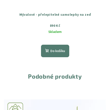
Mývalové - přelepitelné samolepky na zeď
890 Kč
Skladem
Průměrné
hodnocení
produktu
Do košíku
je
5,0
z
5
hvězdiček.
Podobné produkty