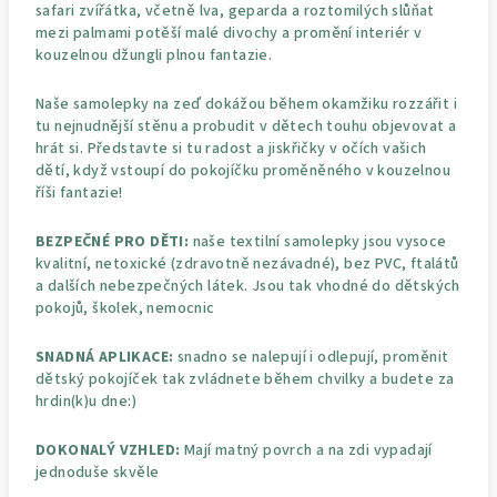
safari zvířátka, včetně lva, geparda a roztomilých slůňat
mezi palmami potěší malé divochy a promění interiér v
kouzelnou džungli plnou fantazie.
Naše samolepky na zeď dokážou během okamžiku rozzářit i
tu nejnudnější stěnu a probudit v dětech touhu objevovat a
hrát si. Představte si tu radost a jiskřičky v očích vašich
dětí, když vstoupí do pokojíčku proměněného v kouzelnou
říši fantazie!
BEZPEČNÉ PRO DĚTI:
naše textilní samolepky jsou vysoce
kvalitní, netoxické (zdravotně nezávadné), bez PVC, ftalátů
a dalších nebezpečných látek. Jsou tak vhodné do dětských
pokojů, školek, nemocnic
SNADNÁ APLIKACE:
snadno se nalepují i odlepují, proměnit
dětský pokojíček tak zvládnete během chvilky a budete za
hrdin(k)u dne:)
DOKONALÝ VZHLED:
Mají matný povrch a na zdi vypadají
jednoduše skvěle