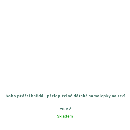
Boho ptáčci hnědá - přelepitelné dětské samolepky na zeď
790 Kč
Skladem
Průměrné