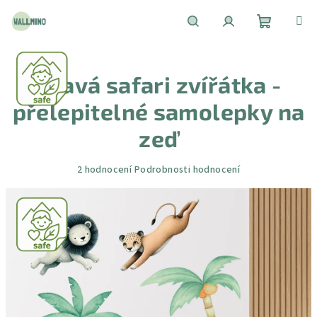
Přejít
na
obsah
Nákupní
Hledat
Přihlášení
Hravá safari zvířátka -
košík
přelepitelné samolepky na
zeď
Průměrné
2 hodnocení
Podrobnosti hodnocení
hodnocení
produktu
je
5,0
z
5
hvězdiček.