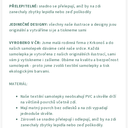
PŘELEPITELNÉ:
snadno se přelepují, aniž by na zdi
zanechaly zbytky lepidla nebo zeď poškodily
JEDINEČNÉ DESIGNY:
všechny naše ilustrace a designy jsou
originální a vytváříme si je a tiskneme sami
VYROBENO V ČR:
Jsme malá rodinná firma z Krkonoš a do
našich samolepek dáváme celé naše srdce. Každá
samolepka je vytvořena z našich originálních ilustrací, sami
vám ji vytiskneme i zašleme. Dbáme na kvalitu a bezpečnost
samolepek - proto jsme zvolili textilní samolepky a tisk
ekologickými barvami.
MATERIÁL:
Naše textilní samolepky neobsahují PVC a skvěle drží
na většině povrchů včetně zdí.
Mají matný povrch bez odlesků a na zdi vypadají
jednoduše skvěle.
Zároveň se snadno přelepují i odlepují, aniž by na zdi
zanechaly zbytky lepidla nebo zeď poškodily.