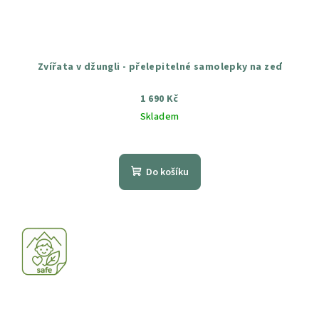
Zvířata v džungli - přelepitelné samolepky na zeď
1 690 Kč
Skladem
Průměrné
hodnocení
produktu
Do košíku
je
4,5
z
5
hvězdiček.