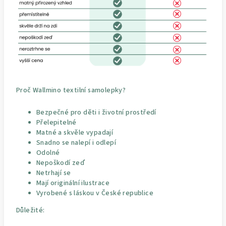
Proč Wallmino textilní samolepky?
Bezpečné pro děti i životní prostředí
Přelepitelné
Matné a skvěle vypadají
Snadno se nalepí i odlepí
Odolné
Nepoškodí zeď
Netrhají se
Mají originální ilustrace
Vyrobené s láskou v České republice
Důležité: