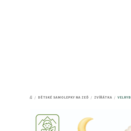
Přejít
na
obsah
/
DĚTSKÉ SAMOLEPKY NA ZEĎ
/
ZVÍŘÁTKA
/
VELRYB
DOMŮ