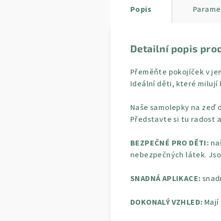
Popis
Parame
Detailní popis pro
Přeměňte pokojíček v je
Ideální děti, které miluj
Naše samolepky na zeď d
Představte si tu radost a
BEZPEČNÉ PRO DĚTI:
naš
nebezpečných látek. Jso
SNADNÁ APLIKACE:
snadn
DOKONALÝ VZHLED:
Mají