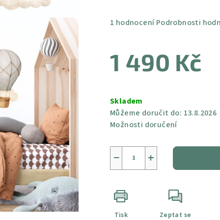
Průměrné
1 hodnocení
Podrobnosti hod
hodnocení
produktu
1 490 Kč
je
5,0
z
Měrná
5
cena:
Skladem
hvězdiček.
Můžeme doručit do:
13.8.2026
Možnosti doručení
−
+
Tisk
Zeptat se