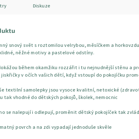
try
Diskuze
duktu
mný snový svět s roztomilou velrybou, měsíčkem a horkovzdu
í klidné, něžné motivy a pastelové odstíny.
okážou během okamžiku rozzářit i tu nejnudnější stěnu a pro
 jiskřičky v očích vašich dětí, když vstoupí do pokojíčku pro
e textilní samolepky jsou vysoce kvalitní, netoxické (zdravo
u tak vhodné do dětských pokojů, školek, nemocnic
o se nalepují i odlepují, proměnit dětský pokojíček tak zvlá
 matný povrch a na zdi vypadají jednoduše skvěle