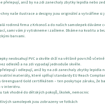
e přelepují, aniž by na zdi zanechaly zbytky lepidla nebo ze
chny naše ilustrace a designy jsou originální a vytváříme si 
lá rodinná firma z Krkonoš a do našich samolepek dáváme ce
rací, sami vám ji vytiskneme i zašleme. Dbáme na kvalitu a be
ickými barvami.
epky neobsahují PVC a skvěle drží na většině povrchů včetně 
ez odlesků a na zdi vypadají jednoduše skvěle.
řelepují i odlepují, aniž by na zdi zanechaly zbytky lepidla 
alitní materiály, které splňují standardy EU Reach Complian
 Greenguard Gold certifikátem – ten poskytuje záruku, že bar
 v interiéru.
u tak vhodné do dětských pokojů, školek, nemocnic
livých samolepek jsou zobrazeny ve fotkách