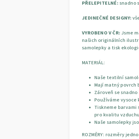
PŘELEPITELNÉ:
snadno s
JEDINEČNÉ DESIGNY:
vše
VYROBENO V ČR:
Jsme ma
našich originálních ilust
samolepky a tisk ekolog
MATERIÁL:
Naše textilní samol
Mají matný povrch b
Zároveň se snadno p
Používáme vysoce kv
Tiskneme barvami s
pro kvalitu vzduchu
Naše samolepky jso
ROZMĚRY: rozměry jednot