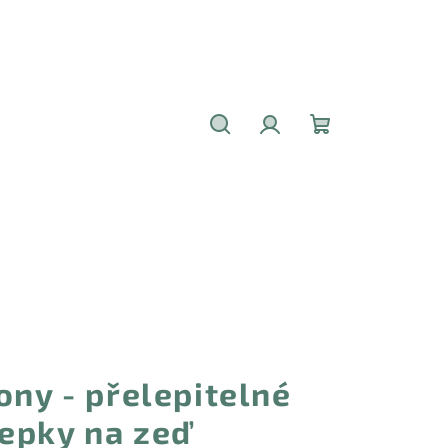
Hledat
Přihlášení
Nákupní
košík
ony - přelepitelné
epky na zeď