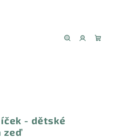
Hledat
Přihlášení
Nákupní
košík
jíček - dětské
 zeď