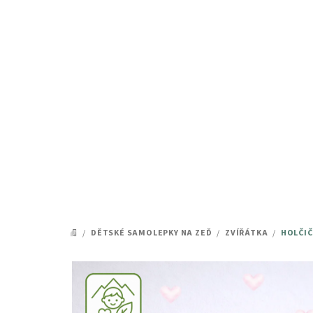
Přejít
na
obsah
/
DĚTSKÉ SAMOLEPKY NA ZEĎ
/
ZVÍŘÁTKA
/
HOLČIČ
DOMŮ