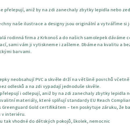
e přelepují, aniž by na zdi zanechaly zbytky lepidla nebo ze
chny naše ilustrace a designy jsou originální a vytváříme si 
lá rodinná firma z Krkonoš a do našich samolepek dáváme ce
rací, sami vám ji vytiskneme i zašleme. Dbáme na kvalitu a be
ickými barvami.
epky neobsahují PVC a skvěle drží na většině povrchů včetně 
ez odlesků a na zdi vypadají jednoduše skvěle.
řelepují i odlepují, aniž by na zdi zanechaly zbytky lepidla 
alitní materiály, které splňují standardy EU Reach Complian
 Greenguard Gold certifikátem – ten poskytuje záruku, že bar
 v interiéru.
u tak vhodné do dětských pokojů, školek, nemocnic