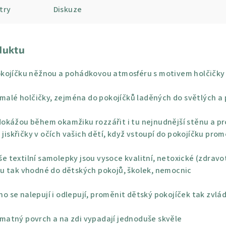
try
Diskuze
duktu
kojíčku něžnou a pohádkovou atmosféru s motivem holčičky 
 malé holčičky, zejména do pokojíčků laděných do světlých a
okážou během okamžiku rozzářit i tu nejnudnější stěnu a pro
 jiskřičky v očích vašich dětí, když vstoupí do pokojíčku pro
e textilní samolepky jsou vysoce kvalitní, netoxické (zdravo
u tak vhodné do dětských pokojů, školek, nemocnic
o se nalepují i odlepují, proměnit dětský pokojíček tak zvlá
 matný povrch a na zdi vypadají jednoduše skvěle