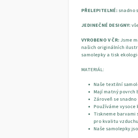
PŘELEPITELNÉ:
snadno s
JEDINEČNÉ DESIGNY:
vše
VYROBENO V ČR:
Jsme ma
našich originálních ilust
samolepky a tisk ekolog
MATERIÁL:
Naše textilní samol
Mají matný povrch b
Zároveň se snadno p
Používáme vysoce kv
Tiskneme barvami s
pro kvalitu vzduchu
Naše samolepky jso