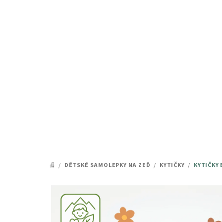
Přejít
na
obsah
/
DĚTSKÉ SAMOLEPKY NA ZEĎ
/
KYTIČKY
/
KYTIČKY
DOMŮ