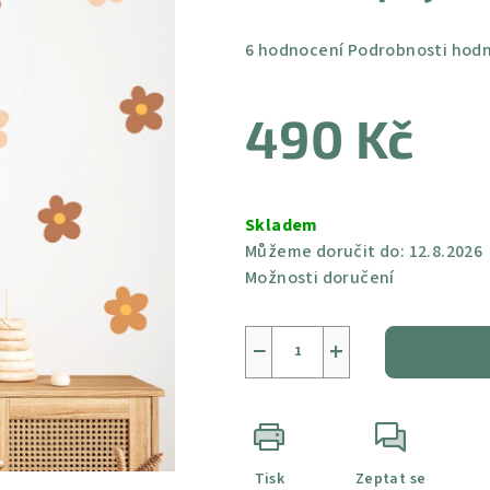
Průměrné
6 hodnocení
Podrobnosti hod
hodnocení
produktu
490 Kč
je
4,8
z
Měrná
5
cena:
Skladem
hvězdiček.
Můžeme doručit do:
12.8.2026
Možnosti doručení
−
+
Tisk
Zeptat se