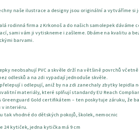
chny naše ilustrace a designy jsou originální a vytváříme si 
lá rodinná firma z Krkonoš a do našich samolepek dáváme ce
rací, sami vám ji vytiskneme i zašleme. Dbáme na kvalitu a be
ickými barvami.
epky neobsahují PVC a skvěle drží na většině povrchů včetně 
ez odlesků a na zdi vypadají jednoduše skvěle.
řelepují i odlepují, aniž by na zdi zanechaly zbytky lepidla 
alitní materiály, které splňují standardy EU Reach Complian
 Greenguard Gold certifikátem – ten poskytuje záruku, že bar
 v interiéru.
u tak vhodné do dětských pokojů, školek, nemocnic
 24 kytiček, jedna kytička má 9 cm