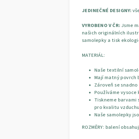
JEDINEČNÉ DESIGNY:
vše
VYROBENO V ČR:
Jsme ma
našich originálních ilust
samolepky a tisk ekolog
MATERIÁL:
Naše textilní samol
Mají matný povrch b
Zároveň se snadno p
Používáme vysoce kv
Tiskneme barvami s
pro kvalitu vzduchu
Naše samolepky jso
ROZMĚRY: balení obsahuje