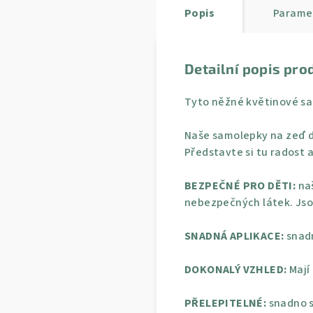
Popis
Parame
Detailní popis pro
Tyto něžné květinové sa
Naše samolepky na zeď d
Představte si tu radost a
BEZPEČNÉ PRO DĚTI:
naš
nebezpečných látek. Jso
SNADNÁ APLIKACE:
snadn
DOKONALÝ VZHLED:
Mají
PŘELEPITELNÉ:
snadno s