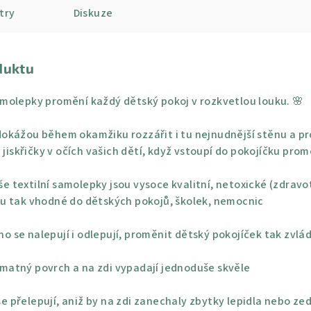
try
Diskuze
duktu
molepky promění každý dětský pokoj v rozkvetlou louku. 🌸
okážou během okamžiku rozzářit i tu nejnudnější stěnu a pro
 jiskřičky v očích vašich dětí, když vstoupí do pokojíčku pro
e textilní samolepky jsou vysoce kvalitní, netoxické (zdravo
u tak vhodné do dětských pokojů, školek, nemocnic
o se nalepují i odlepují, proměnit dětský pokojíček tak zvlá
 matný povrch a na zdi vypadají jednoduše skvěle
e přelepují, aniž by na zdi zanechaly zbytky lepidla nebo ze