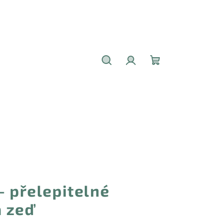
Hledat
Přihlášení
Nákupní
košík
- přelepitelné
 zeď