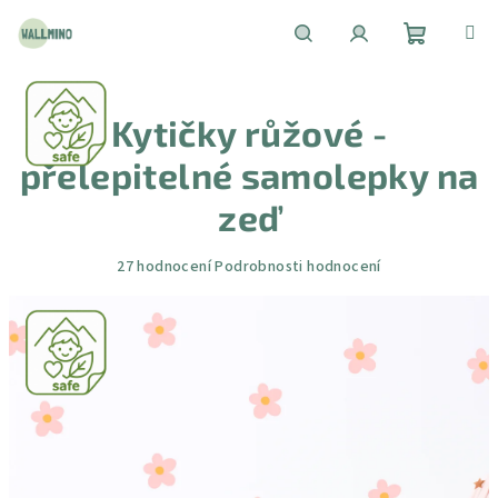
Přejít
na
obsah
Nákupní
Hledat
Přihlášení
Kytičky růžové -
košík
přelepitelné samolepky na
zeď
Průměrné
27 hodnocení
Podrobnosti hodnocení
hodnocení
produktu
je
4,6
z
5
hvězdiček.