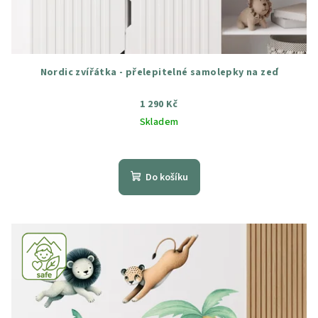
Nordic zvířátka - přelepitelné samolepky na zeď
1 290 Kč
Skladem
Průměrné
hodnocení
produktu
Do košíku
je
5,0
z
5
hvězdiček.