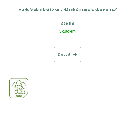
Medvídek s knížkou - dětská samolepka na zeď
890 Kč
Skladem
Průměrné
hodnocení
produktu
Detail
je
5,0
z
5
hvězdiček.