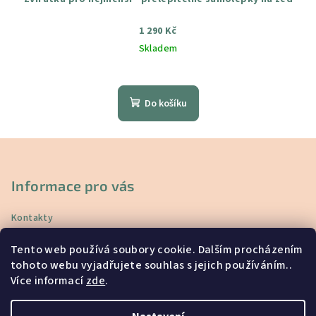
1 290 Kč
Skladem
Průměrné
hodnocení
produktu
Do košíku
je
5,0
z
Z
5
á
hvězdiček.
p
Informace pro vás
a
Kontakty
t
Doprava a platba
í
Tento web používá soubory cookie. Dalším procházením
Vrácení a reklamace
tohoto webu vyjadřujete souhlas s jejich používáním..
Obchodní podmínky
Více informací
zde
.
Podmínky ochrany osobních údajů
Blog