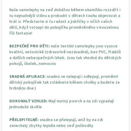
Naše samolepky na zeď dokážou během okamžiku rozzářit i
tu nejnudnější stěnu a probudit v dětech touhu objevovat a
hrát si. Představte si tu radost a jiskřičky v očích vašich
dětí, když vstoupí do pokojíčku proměněného v kouzelnou
říši fantazie!
BEZPEČNÉ PRO DĚTI:
naše textilní samolepky jsou vysoce
kvalitní, netoxické (zdravotně nezávadné), bez PVC, ftalátů
a dalších nebezpečných látek. Jsou tak vhodné do dětských
pokojů, školek, nemocnic
SNADNÁ APLIKACE:
snadno se nalepují i odlepují, proměnit
dětský pokojíček tak zvládnete během chvilky a budete za
hrdin(k)u dne:)
DOKONALÝ VZHLED:
Mají matný povrch a na zdi vypadají
jednoduše skvěle
PŘELEPITELNÉ:
snadno se přelepují, aniž by na zdi
zanechaly zbytky lepidla nebo zeď poškodily