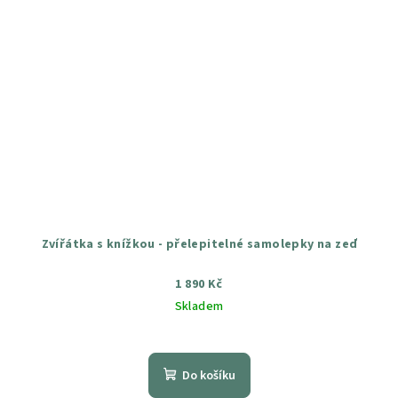
Zvířátka s knížkou - přelepitelné samolepky na zeď
1 890 Kč
Skladem
Průměrné
hodnocení
produktu
Do košíku
je