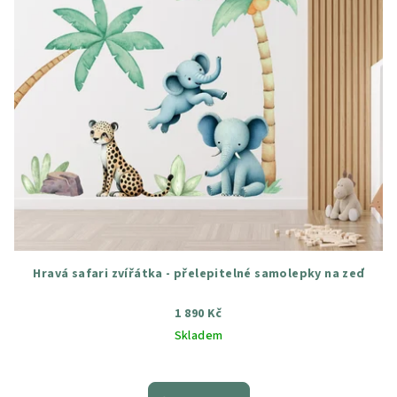
Hravá safari zvířátka - přelepitelné samolepky na zeď
1 890 Kč
Skladem
Průměrné
hodnocení