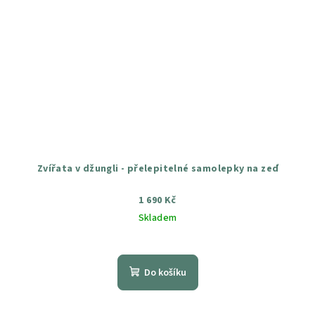
Zvířata v džungli - přelepitelné samolepky na zeď
1 690 Kč
Skladem
Průměrné
hodnocení
produktu
Do košíku
je
4,5
z