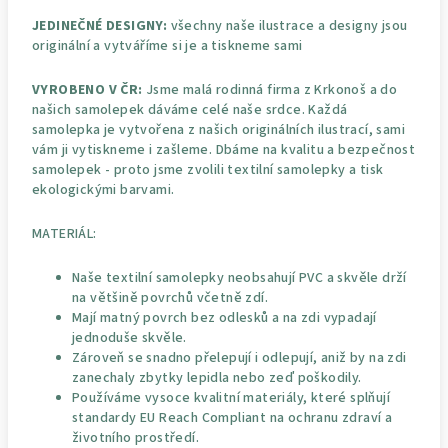
JEDINEČNÉ DESIGNY:
všechny naše ilustrace a designy jsou
originální a vytváříme si je a tiskneme sami
VYROBENO V ČR:
Jsme malá rodinná firma z Krkonoš a do
našich samolepek dáváme celé naše srdce. Každá
samolepka je vytvořena z našich originálních ilustrací, sami
vám ji vytiskneme i zašleme. Dbáme na kvalitu a bezpečnost
samolepek - proto jsme zvolili textilní samolepky a tisk
ekologickými barvami.
MATERIÁL:
Naše textilní samolepky neobsahují PVC a skvěle drží
na většině povrchů včetně zdí.
Mají matný povrch bez odlesků a na zdi vypadají
jednoduše skvěle.
Zároveň se snadno přelepují i odlepují, aniž by na zdi
zanechaly zbytky lepidla nebo zeď poškodily.
Používáme vysoce kvalitní materiály, které splňují
standardy EU Reach Compliant na ochranu zdraví a
životního prostředí.