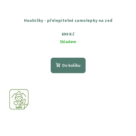
Houbičky - přelepitelné samolepky na zeď
690 Kč
Skladem
Průměrné
hodnocení
produktu
Do košíku
je
5,0
z
5
hvězdiček.