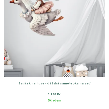
Zajíček na huse - dětská samolepka na zeď
1 190 Kč
Skladem
Průměrné