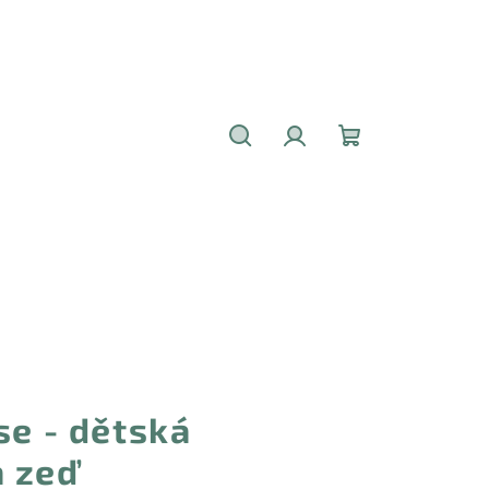
Hledat
Přihlášení
Nákupní
košík
se - dětská
 zeď