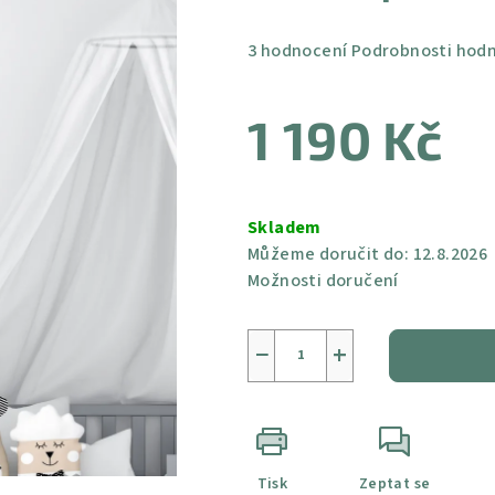
Průměrné
3 hodnocení
Podrobnosti hod
hodnocení
produktu
1 190 Kč
je
5,0
z
Měrná
5
cena:
Skladem
hvězdiček.
Můžeme doručit do:
12.8.2026
Možnosti doručení
−
+
Tisk
Zeptat se