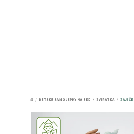
Přejít
na
obsah
/
DĚTSKÉ SAMOLEPKY NA ZEĎ
/
ZVÍŘÁTKA
/
ZAJÍČE
DOMŮ