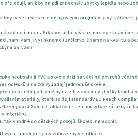
e přelepují, aniž by na zdi zanechaly zbytky lepidla nebo ze
chny naše ilustrace a designy jsou originální a vytváříme si 
lá rodinná firma z Krkonoš a do našich samolepek dáváme ce
rací, sami vám ji vytiskneme i zašleme. Dbáme na kvalitu a be
ickými barvami.
epky neobsahují PVC a skvěle drží na většině povrchů včetně 
ez odlesků a na zdi vypadají jednoduše skvěle.
řelepují i odlepují, aniž by na zdi zanechaly zbytky lepidla 
alitní materiály, které splňují standardy EU Reach Complian
 Greenguard Gold certifikátem – ten poskytuje záruku, že bar
 v interiéru.
u tak vhodné do dětských pokojů, školek, nemocnic
livých samolepek jsou zobrazeny ve fotkách