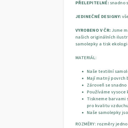
PŘELEPITELNÉ:
snadno s
JEDINEČNÉ DESIGNY:
vše
VYROBENO V ČR:
Jsme ma
našich originálních ilust
samolepky a tisk ekolog
MATERIÁL:
Naše textilní samol
Mají matný povrch b
Zároveň se snadno p
Používáme vysoce kv
Tiskneme barvami s
pro kvalitu vzduchu
Naše samolepky jso
ROZMĚRY: rozměry jednot