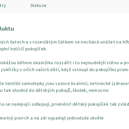
try
Diskuze
duktu
žných šatech a s rozevlátým šátkem se nechává unášet na hř
plní holčičí pokojíček.
okážou během okamžiku rozzářit i tu nejnudnější stěnu a pro
 jiskřičky v očích vašich dětí, když vstoupí do pokojíčku pro
e textilní samolepky jsou vysoce kvalitní, netoxické (zdravo
u tak vhodné do dětských pokojů, školek, nemocnic
o se nalepují i odlepují, proměnit dětský pokojíček tak zvlá
 matný povrch a na zdi vypadají jednoduše skvěle