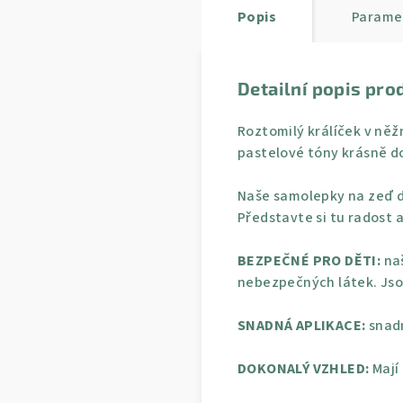
Popis
Parame
Detailní popis pro
Roztomilý králíček v ně
pastelové tóny krásně do
Naše samolepky na zeď d
Představte si tu radost a
BEZPEČNÉ PRO DĚTI:
naš
nebezpečných látek. Jso
SNADNÁ APLIKACE:
snadn
DOKONALÝ VZHLED:
Mají