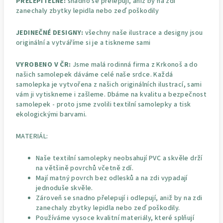
PŘELEPITELNÉ:
snadno se přelepují, aniž by na zdi
zanechaly zbytky lepidla nebo zeď poškodily
JEDINEČNÉ DESIGNY:
všechny naše ilustrace a designy jsou
originální a vytváříme si je a tiskneme sami
VYROBENO V ČR:
Jsme malá rodinná firma z Krkonoš a do
našich samolepek dáváme celé naše srdce. Každá
samolepka je vytvořena z našich originálních ilustrací, sami
vám ji vytiskneme i zašleme. Dbáme na kvalitu a bezpečnost
samolepek - proto jsme zvolili textilní samolepky a tisk
ekologickými barvami.
MATERIÁL:
Naše textilní samolepky neobsahují PVC a skvěle drží
na většině povrchů včetně zdí.
Mají matný povrch bez odlesků a na zdi vypadají
jednoduše skvěle.
Zároveň se snadno přelepují i odlepují, aniž by na zdi
zanechaly zbytky lepidla nebo zeď poškodily.
Používáme vysoce kvalitní materiály, které splňují