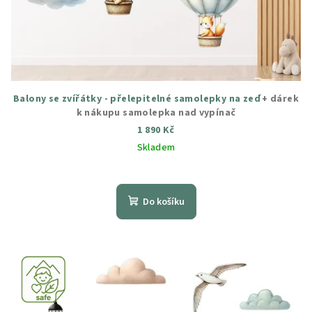
Balony se zvířátky - přelepitelné samolepky na zeď
+ dárek
k nákupu samolepka nad vypínač
1 890 Kč
Skladem
Průměrné
hodnocení
produktu
Do košíku
je
5,0
z
5
hvězdiček.