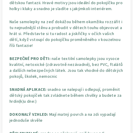
dětskou fantazii. Hravé motivy jsou ideální do pokojíčku pro
holky i kluky a snadno je sladíte s jakýmkoli interiérem.
Naše samolepky na zeď dokážou během okamžiku rozzářit i
tu nejnudnější stěnu a probudit v dětech touhu objevovat a
hrát si. Představte si tu radost a jiskřičky v očích vašich
dětí, když vstoupí do pokojíčku proměněného v kouzelnou
říši fantazie!
BEZPEČNÉ PRO DĚTI:
naše textilní samolepky jsou vysoce
kvalitní, netoxické (zdravotně nezávadné), bez PVC, ftalátů
a dalších nebezpečných látek. Jsou tak vhodné do dětských
pokojů, školek, nemocnic
SNADNÁ APLIKACE:
snadno se nalepují i odlepují, proměnit
dětský pokojíček tak zvládnete během chvilky a budete za
hrdin(k)u dne:)
DOKONALÝ VZHLED:
Mají matný povrch a na zdi vypadají
jednoduše skvěle