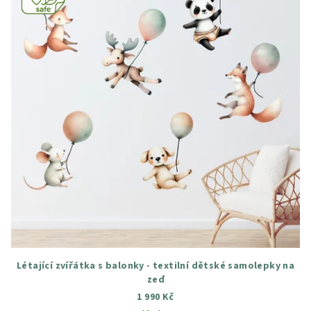
Létající zvířátka s balonky - textilní dětské samolepky na
zeď
1 990 Kč