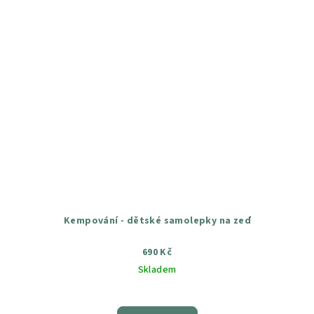
Kempování - dětské samolepky na zeď
690 Kč
Skladem
Průměrné
hodnocení