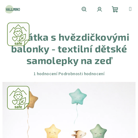
Přejít
na
obsah
Nákupní
Hledat
Přihlášení
Zvířátka s hvězdičkovými
košík
balonky - textilní dětské
samolepky na zeď
Průměrné
1 hodnocení
Podrobnosti hodnocení
hodnocení
produktu
je
5,0
z
5
hvězdiček.