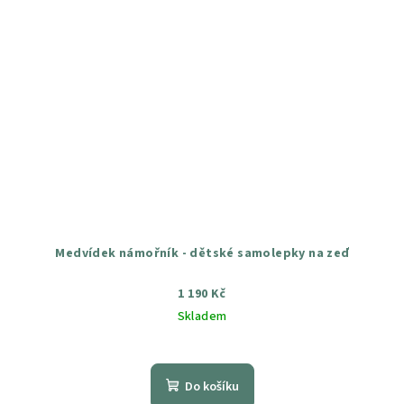
Medvídek námořník - dětské samolepky na zeď
1 190 Kč
Skladem
Průměrné
hodnocení
produktu
Do košíku
je