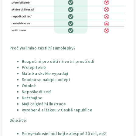
Proč Wallmino textilní samolepky?
Bezpečné pro děti i životní prostředí
Přelepitelné
Matné a skvěle vypadají
Snadno se nalepí i odlepí
Odolné
Nepoškodí zeď
Netrhají se
Mají originální ilustrace
Vyrobené s láskou v České republice
Důležité:
Po vymalování počkejte alespoň 30 dní, než