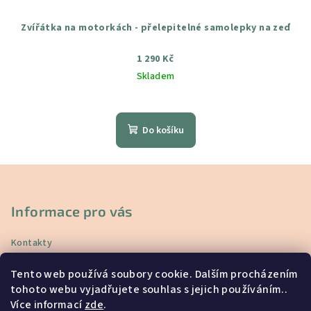
Zvířátka na motorkách - přelepitelné samolepky na zeď
1 290 Kč
Skladem
Průměrné
hodnocení
produktu
Do košíku
je
5,0
z
Z
5
á
hvězdiček.
p
Informace pro vás
a
Kontakty
t
Doprava a platba
í
Tento web používá soubory cookie. Dalším procházením
Vrácení a reklamace
tohoto webu vyjadřujete souhlas s jejich používáním..
Obchodní podmínky
Více informací
zde
.