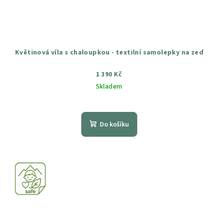
Květinová víla s chaloupkou - textilní samolepky na zeď
1 390 Kč
Skladem
Průměrné
hodnocení
produktu
Do košíku
je
4,8
z
5
hvězdiček.