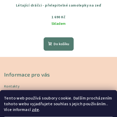
Létající dráčci - přelepitelné samolepky na zeď
1 690 Kč
Skladem
Průměrné
hodnocení
produktu
Do košíku
je
5,0
z
Z
5
á
hvězdiček.
p
Informace pro vás
a
Kontakty
t
Doprava a platba
í
Tento web používá soubory cookie. Dalším procházením
Vrácení a reklamace
tohoto webu vyjadřujete souhlas s jejich používáním..
Obchodní podmínky
Více informací
zde
.
Podmínky ochrany osobních údajů