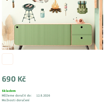
690 Kč
Měrná
Skladem
cena:
Můžeme doručit do:
12.8.2026
Možnosti doručení