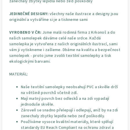
zanechaly zbytky lepidla nebo zeď poškodily
JEDINEČNÉ DESIGNY:
všechny naše ilustrace a designy jsou
originální a vytváříme si je a tiskneme sami
VYROBENO V ČR:
Jsme malá rodinná firma z Krkonoš a do
našich samolepek dáváme celé naše srdce. Každá
samolepka je vytvořena z našich originálních ilustrací, sami
vám ji vytiskneme i zašleme. Dbáme na kvalitu a bezpečnost
samolepek - proto jsme zvolili textilní samolepky a tisk
ekologickými barvami.
MATERIÁL:
Naše textilní samolepky neobsahují PVC a skvěle drží
na většině povrchů včetně zdí.
Mají matný povrch bez odlesků a na zdi vypadají
jednoduše skvěle.
Zároveň se snadno přelepují i odlepují, aniž by na zdi
zanechaly zbytky lepidla nebo zeď poškodily.
Používáme vysoce kvalitní materiály, které splňují
standardy EU Reach Compliant na ochranu zdraví a