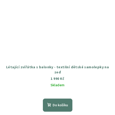
Létající zvířátka s balonky - textilní dětské samolepky na
zeď
1 990 Kč
Skladem
Průměrné
hodnocení
produktu
Do košíku
je
5,0