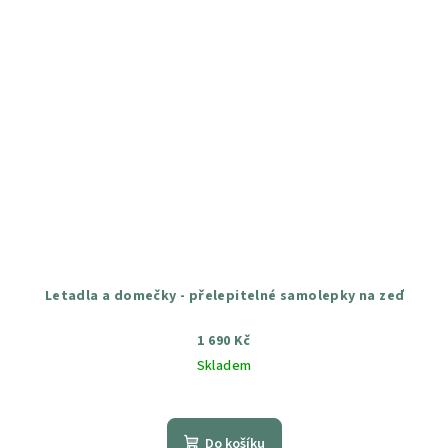
Letadla a domečky - přelepitelné samolepky na zeď
1 690 Kč
Skladem
Průměrné
hodnocení
produktu
Do košíku