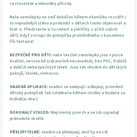
cestovatele a milovníky přírody.
Naše samolepky na zeď dokážou během okamžiku rozzářit i
tu nejnudnější stěnu a probudit v dětech touhu objevovat a
hrát si. Představte si tu radost a jiskřičky v očích vašich
dětí, když vstoupí do pokojíčku proměněného v kouzelnou
říši fantazie!
BEZPEČNÉ PRO DĚTI:
naše textilní samolepky jsou vysoce
kvalitní, netoxické (zdravotně nezávadné), bez PVC, ftalátů
a dalších nebezpečných látek. Jsou tak vhodné do dětských
pokojů, školek, nemocnic
SNADNÁ APLIKACE:
snadno se nalepují i odlepují, proměnit
dětský pokojíček tak zvládnete během chvilky a budete za
hrdin(k)u dne:)
DOKONALÝ VZHLED:
Mají matný povrch a na zdi vypadají
jednoduše skvěle
PŘELEPITELNÉ:
snadno se přelepují, aniž by na zdi