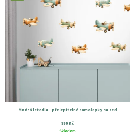
Modrá letadla - přelepitelné samolepky na zeď
890 Kč
Skladem