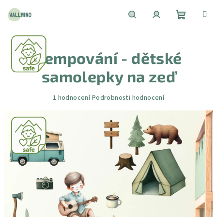
Přejít
na
obsah
Nákupní
Hledat
Přihlášení
Kempování - dětské
košík
samolepky na zeď
Průměrné
1 hodnocení
Podrobnosti hodnocení
hodnocení
produktu
je
5,0
z
5
hvězdiček.