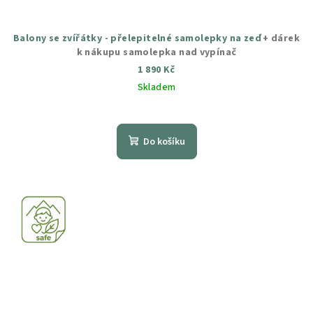
Balony se zvířátky - přelepitelné samolepky na zeď
+ dárek
k nákupu samolepka nad vypínač
1 890 Kč
Skladem
Průměrné
hodnocení
produktu
Do košíku
je
5,0
z
5
hvězdiček.