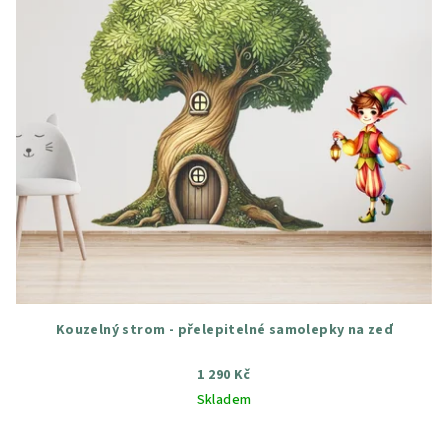
Kouzelný strom - přelepitelné samolepky na zeď
1 290 Kč
Skladem
Průměrné