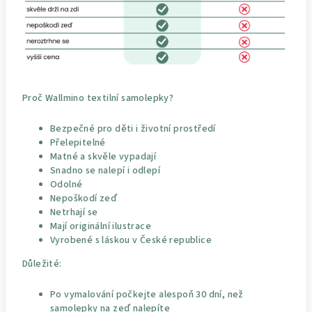
Proč Wallmino textilní samolepky?
Bezpečné pro děti i životní prostředí
Přelepitelné
Matné a skvěle vypadají
Snadno se nalepí i odlepí
Odolné
Nepoškodí zeď
Netrhají se
Mají originální ilustrace
Vyrobené s láskou v České republice
Důležité:
Po vymalování počkejte alespoň 30 dní, než
samolepky na zeď nalepíte