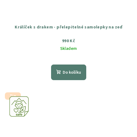
Králíček s drakem - přelepitelné samolepky na zeď
990 Kč
Skladem
Průměrné
hodnocení
produktu
Do košíku
je
5,0
z
5
Tip
hvězdiček.