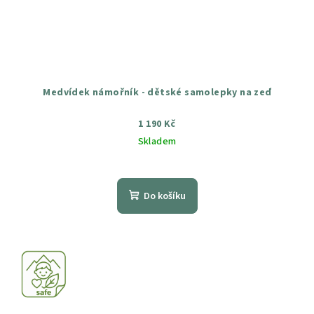
Medvídek námořník - dětské samolepky na zeď
1 190 Kč
Skladem
Průměrné
hodnocení
produktu
Do košíku
je
5,0
z
5
hvězdiček.