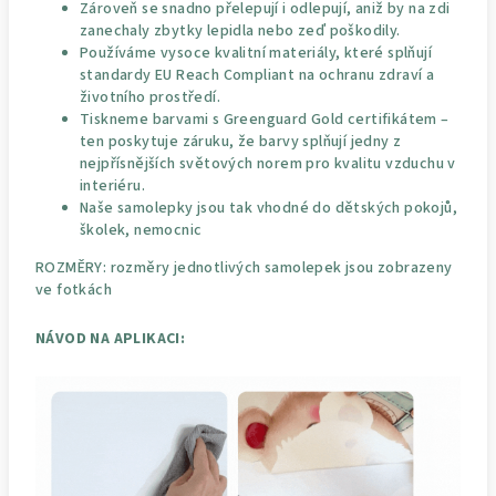
Zároveň se snadno přelepují i odlepují, aniž by na zdi
zanechaly zbytky lepidla nebo zeď poškodily.
Používáme vysoce kvalitní materiály, které splňují
standardy EU Reach Compliant na ochranu zdraví a
životního prostředí.
Tiskneme barvami s Greenguard Gold certifikátem –
ten poskytuje záruku, že barvy splňují jedny z
nejpřísnějších světových norem pro kvalitu vzduchu v
interiéru.
Naše samolepky jsou tak vhodné do dětských pokojů,
školek, nemocnic
ROZMĚRY: rozměry jednotlivých samolepek jsou zobrazeny
ve fotkách
NÁVOD NA APLIKACI: