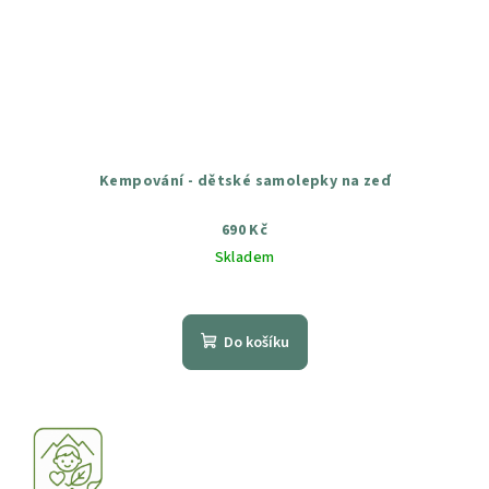
Kempování - dětské samolepky na zeď
690 Kč
Skladem
Průměrné
hodnocení
produktu
Do košíku
je
5,0
z
5
hvězdiček.