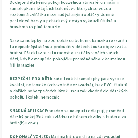
Dodejte dětskému pokoji kouzelnou atmosféru s našimi
samolepkami létajících balónů, ve kterých se vezou
roztomilá zvířátka mezi nadýchanými obláčky. Jemné
pastelové barvy a pohádkový design vykouzlí útulné a
hravé místo plné fantazie.
Naše samolepky na zeď dokážou během okamžiku rozzářit i
tu nejnudnější stěnu a probudit v dětech touhu objevovat a
hrát si. Představte si tu radost a jiskřičky v očích vašich
dětí, když vstoupí do pokojíčku proměněného v kouzelnou
říši fantazie!
BEZPEČNÉ PRO DĚTI:
naše textilní samolepky jsou vysoce
kvalitní, netoxické (zdravotně nezávadné), bez PVC, ftalátů
a dalších nebezpečných látek. Jsou tak vhodné do dětských
pokojů, školek, nemocnic
SNADNÁ APLIKACE:
snadno se nalepují i odlepují, proměnit
dětský pokojíček tak zvládnete během chvilky a budete za
hrdin(k)u dne:)
DOKONALÝ VZHLED:
Mají matný povrch a na zdi vypadají