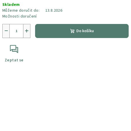
Skladem
cena:
Můžeme doručit do:
13.8.2026
Možnosti doručení
−
+
Do košíku
Zeptat se