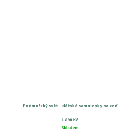
Podmořský svět - dětské samolepky na zeď
1 890 Kč
Skladem
Průměrné