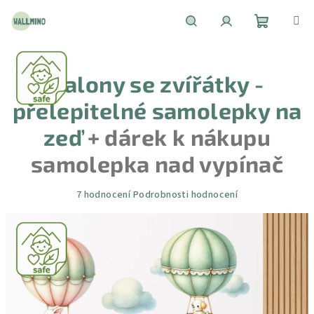
Přejít
na
obsah
Nákupní
Hledat
Přihlášení
Balony se zvířátky -
košík
přelepitelné samolepky na
zeď
+ dárek k nákupu
samolepka nad vypínač
Průměrné
7 hodnocení
Podrobnosti hodnocení
hodnocení
produktu
je
5,0
z
5
hvězdiček.