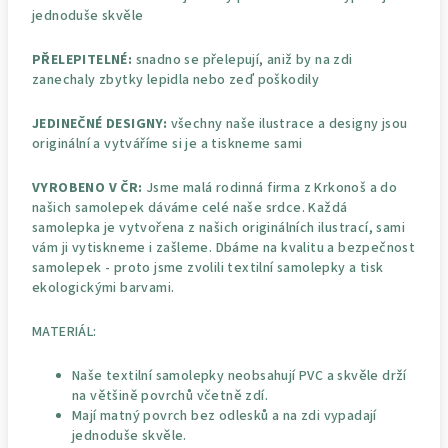
jednoduše skvěle
PŘELEPITELNÉ:
snadno se přelepují, aniž by na zdi
zanechaly zbytky lepidla nebo zeď poškodily
JEDINEČNÉ DESIGNY:
všechny naše ilustrace a designy jsou
originální a vytváříme si je a tiskneme sami
VYROBENO V ČR:
Jsme malá rodinná firma z Krkonoš a do
našich samolepek dáváme celé naše srdce. Každá
samolepka je vytvořena z našich originálních ilustrací, sami
vám ji vytiskneme i zašleme. Dbáme na kvalitu a bezpečnost
samolepek - proto jsme zvolili textilní samolepky a tisk
ekologickými barvami.
MATERIÁL:
Naše textilní samolepky neobsahují PVC a skvěle drží
na většině povrchů včetně zdí.
Mají matný povrch bez odlesků a na zdi vypadají
jednoduše skvěle.