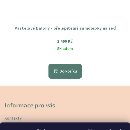
Pastelové balony - přelepitelné samolepky na zeď
1 490 Kč
Skladem
Průměrné
hodnocení
produktu
Do košíku
je
4,8
z
Z
5
á
hvězdiček.
p
Informace pro vás
a
Kontakty
t
Doprava a platba
í