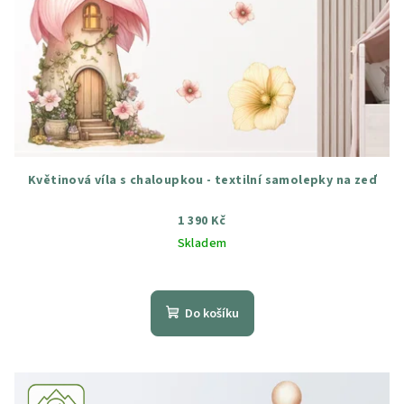
Květinová víla s chaloupkou - textilní samolepky na zeď
1 390 Kč
Skladem
Průměrné
hodnocení
produktu
Do košíku
je
4,8
z
5
hvězdiček.