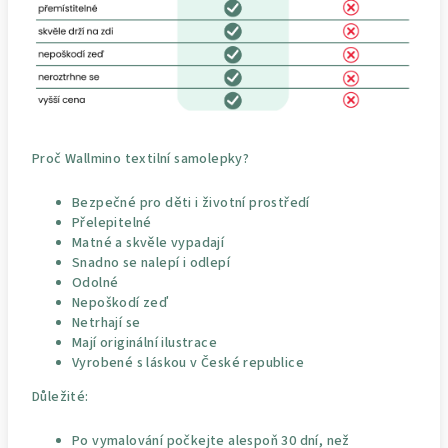
Proč Wallmino textilní samolepky?
Bezpečné pro děti i životní prostředí
Přelepitelné
Matné a skvěle vypadají
Snadno se nalepí i odlepí
Odolné
Nepoškodí zeď
Netrhají se
Mají originální ilustrace
Vyrobené s láskou v České republice
Důležité:
Po vymalování počkejte alespoň 30 dní, než