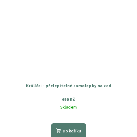
Králíčci - přelepitelné samolepky na zeď
690 Kč
Skladem
Průměrné
hodnocení
produktu
Do košíku
je