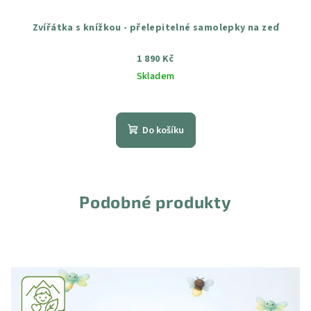
Zvířátka s knížkou - přelepitelné samolepky na zeď
1 890 Kč
Skladem
Průměrné
hodnocení
produktu
Do košíku
je
5,0
z
5
hvězdiček.
Podobné produkty