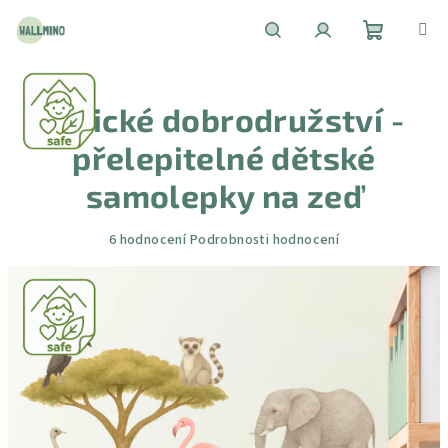
Přejít
na
obsah
Nákupní
Hledat
Přihlášení
Africké dobrodružství -
košík
přelepitelné dětské
samolepky na zeď
Průměrné
6 hodnocení
Podrobnosti hodnocení
hodnocení
produktu
je
5,0
z
5
hvězdiček.