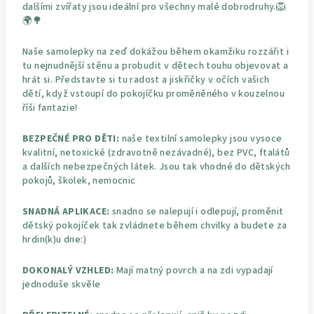
dalšími zvířaty jsou ideální pro všechny malé dobrodruhy.🦁
🌍🌳
Naše samolepky na zeď dokážou během okamžiku rozzářit i
tu nejnudnější stěnu a probudit v dětech touhu objevovat a
hrát si. Představte si tu radost a jiskřičky v očích vašich
dětí, když vstoupí do pokojíčku proměněného v kouzelnou
říši fantazie!
BEZPEČNÉ PRO DĚTI:
naše textilní samolepky jsou vysoce
kvalitní, netoxické (zdravotně nezávadné), bez PVC, ftalátů
a dalších nebezpečných látek. Jsou tak vhodné do dětských
pokojů, školek, nemocnic
SNADNÁ APLIKACE:
snadno se nalepují i odlepují, proměnit
dětský pokojíček tak zvládnete během chvilky a budete za
hrdin(k)u dne:)
DOKONALÝ VZHLED:
Mají matný povrch a na zdi vypadají
jednoduše skvěle