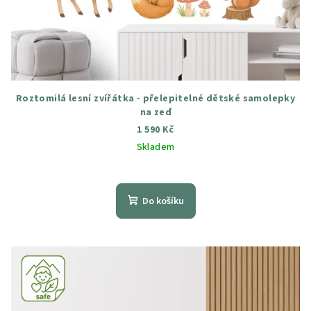
Roztomilá lesní zvířátka - přelepitelné dětské samolepky
na zeď
1 590 Kč
Skladem
Průměrné
hodnocení
produktu
Do košíku
je
4,6
z
5
hvězdiček.