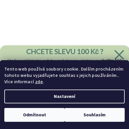
CHCETE SLEVU
100 Kč ?
Stačí se přihlásit k odběru
našeho
newsletteru a
ušetříte 100
Kč
z první objednávky.
Tento web používá soubory cookie. Dalším procházením
tohoto webu vyjadřujete souhlas s jejich používáním..
Zvířátka spící na mráčku - přelepitelné samolepky na zeď
Více informací
zde
.
ZÍSKAT SLEVU
1 490 Kč
Nastavení
Skladem
Zásady zpracování osobních údajů
Průměrné
Odmítnout
Souhlasím
hodnocení
produktu
Do košíku
je