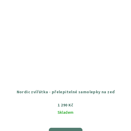
Nordic zvířátka - přelepitelné samolepky na zeď
1 290 Kč
Skladem
Průměrné
hodnocení