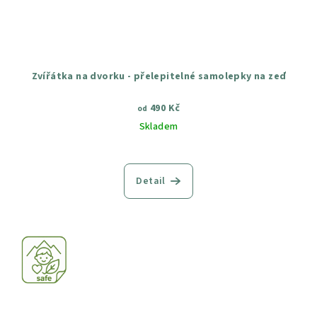
Zvířátka na dvorku - přelepitelné samolepky na zeď
490 Kč
od
Skladem
Průměrné
hodnocení
produktu
Detail
je
5,0
z
5
hvězdiček.