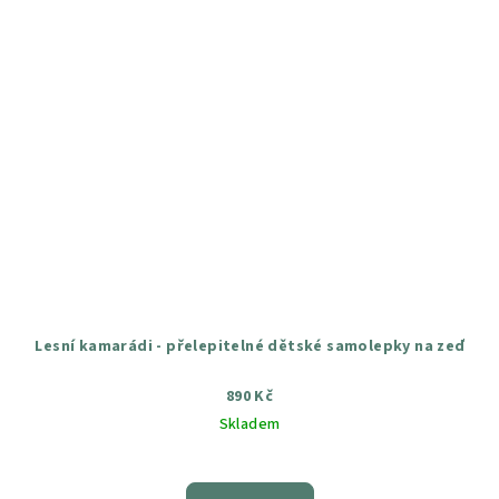
Lesní kamarádi - přelepitelné dětské samolepky na zeď
890 Kč
Skladem
Průměrné
hodnocení