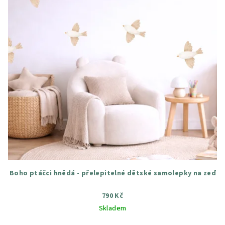
Boho ptáčci hnědá - přelepitelné dětské samolepky na zeď
790 Kč
Skladem
Průměrné