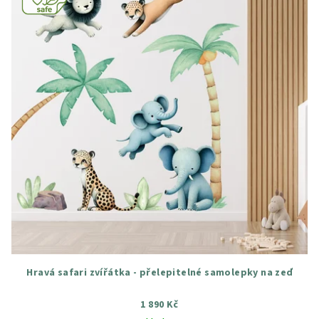
Hravá safari zvířátka - přelepitelné samolepky na zeď
1 890 Kč