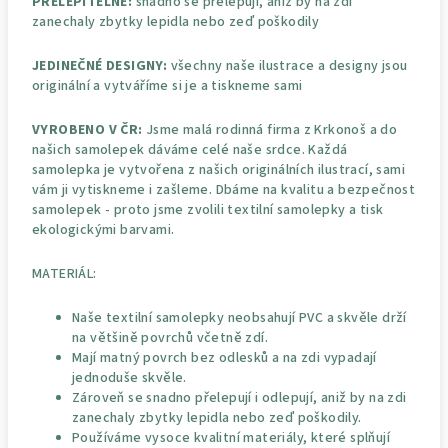
PŘELEPITELNÉ:
snadno se přelepují, aniž by na zdi
zanechaly zbytky lepidla nebo zeď poškodily
JEDINEČNÉ DESIGNY:
všechny naše ilustrace a designy jsou
originální a vytváříme si je a tiskneme sami
VYROBENO V ČR:
Jsme malá rodinná firma z Krkonoš a do
našich samolepek dáváme celé naše srdce. Každá
samolepka je vytvořena z našich originálních ilustrací, sami
vám ji vytiskneme i zašleme. Dbáme na kvalitu a bezpečnost
samolepek - proto jsme zvolili textilní samolepky a tisk
ekologickými barvami.
MATERIÁL:
Naše textilní samolepky neobsahují PVC a skvěle drží
na většině povrchů včetně zdí.
Mají matný povrch bez odlesků a na zdi vypadají
jednoduše skvěle.
Zároveň se snadno přelepují i odlepují, aniž by na zdi
zanechaly zbytky lepidla nebo zeď poškodily.
Používáme vysoce kvalitní materiály, které splňují