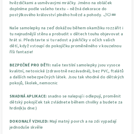
hvězdičkami a usměvavými mráčky. Jméno na obláček
doplníme podle vašeho textu – něžná dekorace do
postýlkového království plného hvězd a pohody. 🌙🐱💤
Naše samolepky na zeď dokážou během okamžiku rozzářit i
tu nejnudnější stěnu a probudit v dětech touhu objevovat a
hrát si. Představte si tu radost a jiskřičky v očích vašich
dětí, když vstoupí do pokojíčku proměněného v kouzelnou
říši fantazie!
BEZPEČNÉ PRO DĚTI:
naše textilní samolepky jsou vysoce
kvalitní, netoxické (zdravotně nezávadné), bez PVC, ftalátů
a dalších nebezpečných látek. Jsou tak vhodné do dětských
pokojů, školek, nemocnic
SNADNÁ APLIKACE:
snadno se nalepují i odlepují, proměnit
dětský pokojíček tak zvládnete během chvilky a budete za
hrdin(k)u dne:)
DOKONALÝ VZHLED:
Mají matný povrch a na zdi vypadají
jednoduše skvěle