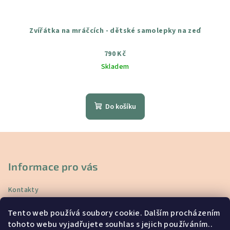
Zvířátka na mráčcích - dětské samolepky na zeď
790 Kč
Skladem
Průměrné
hodnocení
produktu
Do košíku
je
4,8
z
Z
5
á
hvězdiček.
p
Informace pro vás
a
Kontakty
t
Doprava a platba
í
Tento web používá soubory cookie. Dalším procházením
Vrácení a reklamace
tohoto webu vyjadřujete souhlas s jejich používáním..
Obchodní podmínky