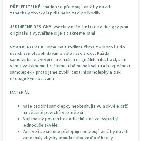
PŘELEPITELNÉ:
snadno se přelepují, aniž by na zdi
zanechaly zbytky lepidla nebo zeď poškodily
JEDINEČNÉ DESIGNY:
všechny naše ilustrace a designy jsou
originální a vytváříme si je a tiskneme sami
VYROBENO V ČR:
Jsme malá rodinná firma z Krkonoš a do
našich samolepek dáváme celé naše srdce. Každá
samolepka je vytvořena z našich originálních ilustrací, sami
vám ji vytiskneme i zašleme. Dbáme na kvalitu a bezpečnost
samolepek - proto jsme zvolili textilní samolepky a tisk
ekologickými barvami.
MATERIÁL:
Naše textilní samolepky neobsahují PVC a skvěle drží
na většině povrchů včetně zdí.
Mají matný povrch bez odlesků a na zdi vypadají
jednoduše skvěle.
Zároveň se snadno přelepují i odlepují, aniž by na zdi
zanechaly zbytky lepidla nebo zeď poškodily.