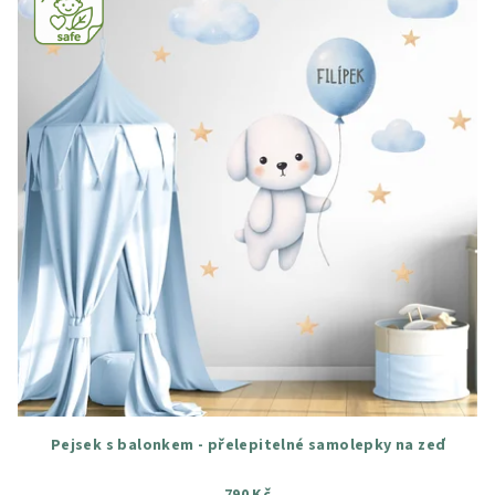
Pejsek s balonkem - přelepitelné samolepky na zeď
790 Kč