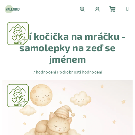
Přejít
na
obsah
Nákupní
Hledat
Přihlášení
Spící kočička na mráčku -
košík
samolepky na zeď se
jménem
Průměrné
7 hodnocení
Podrobnosti hodnocení
hodnocení
produktu
je
4,9
z
5
hvězdiček.