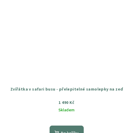
Zvířátka v safari busu - přelepitelné samolepky na zeď
1 490 Kč
Skladem
Průměrné
hodnocení
produktu