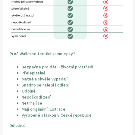
Proč Wallmino textilní samolepky?
Bezpečné pro děti i životní prostředí
Přelepitelné
Matné a skvěle vypadají
Snadno se nalepí i odlepí
Odolné
Nepoškodí zeď
Netrhají se
Mají originální ilustrace
Vyrobené s láskou v České republice
Důležité: