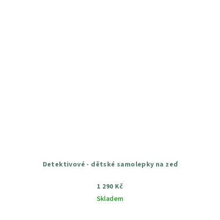
Detektivové - dětské samolepky na zeď
1 290 Kč
Skladem
Průměrné