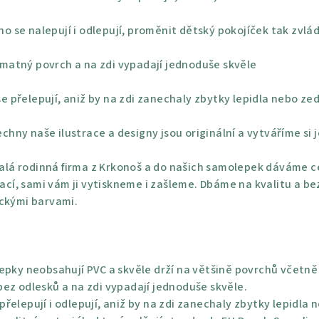
o se nalepují i odlepují, proměnit dětský pokojíček tak zvlá
 matný povrch a na zdi vypadají jednoduše skvěle
e přelepují, aniž by na zdi zanechaly zbytky lepidla nebo ze
chny naše ilustrace a designy jsou originální a vytváříme si 
lá rodinná firma z Krkonoš a do našich samolepek dáváme ce
rací, sami vám ji vytiskneme i zašleme. Dbáme na kvalitu a be
ickými barvami.
epky neobsahují PVC a skvěle drží na většině povrchů včetně 
ez odlesků a na zdi vypadají jednoduše skvěle.
řelepují i odlepují, aniž by na zdi zanechaly zbytky lepidla 