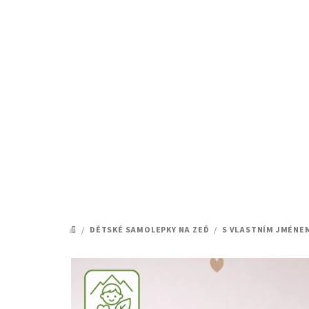
Přejít
na
obsah
/
DĚTSKÉ SAMOLEPKY NA ZEĎ
/
S VLASTNÍM JMÉNE
DOMŮ