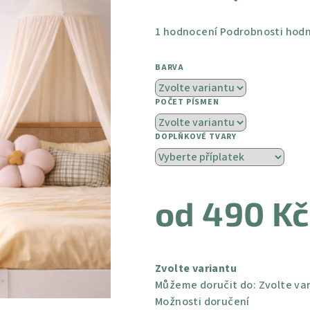
Průměrné
1 hodnocení
Podrobnosti hod
hodnocení
produktu
BARVA
je
5,0
POČET PÍSMEN
z
5
DOPLŇKOVÉ TVARY
hvězdiček.
od
490 Kč
Měrná
cena:
Zvolte variantu
Můžeme doručit do:
Zvolte va
Možnosti doručení