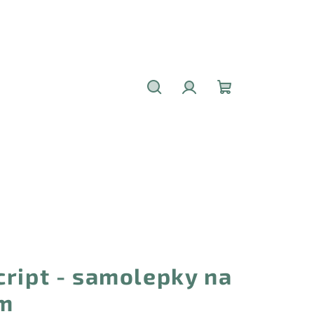
Hledat
Přihlášení
Nákupní
košík
cript - samolepky na
em