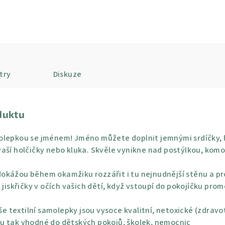
try
Diskuze
duktu
olepkou se jménem! Jméno můžete doplnit jemnými srdíčky, 
vaší holčičky nebo kluka. Skvěle vynikne nad postýlkou, ko
okážou během okamžiku rozzářit i tu nejnudnější stěnu a pro
 jiskřičky v očích vašich dětí, když vstoupí do pokojíčku pro
e textilní samolepky jsou vysoce kvalitní, netoxické (zdravo
u tak vhodné do dětských pokojů, školek, nemocnic