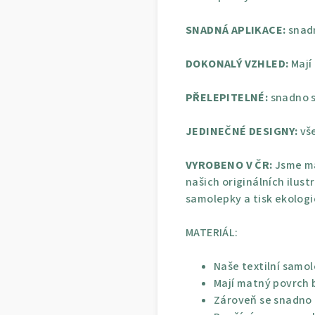
SNADNÁ APLIKACE:
snadn
DOKONALÝ VZHLED:
Mají
PŘELEPITELNÉ:
snadno s
JEDINEČNÉ DESIGNY:
vše
VYROBENO V ČR:
Jsme ma
našich originálních ilust
samolepky a tisk ekolog
MATERIÁL:
Naše textilní samol
Mají matný povrch b
Zároveň se snadno p