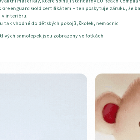
alitní materiály, které splňují standardy EU Reach Complian
 Greenguard Gold certifikátem – ten poskytuje záruku, že bar
 v interiéru.
u tak vhodné do dětských pokojů, školek, nemocnic
livých samolepek jsou zobrazeny ve fotkách