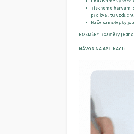
Používáme vysoce kv
Tiskneme barvami s
pro kvalitu vzduchu
Naše samolepky jso
ROZMĚRY: rozměry jednot
NÁVOD NA APLIKACI: