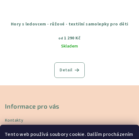
Hory s ledovcem - růžové - textilní samolepky pro děti
1 290 Kč
od
Skladem
Průměrné
hodnocení
produktu
Detail
je
5,0
z
Z
5
á
hvězdiček.
p
Informace pro vás
a
Kontakty
t
Doprava a platba
í
Tento web používá soubory cookie. Dalším procházením
Vrácení a reklamace