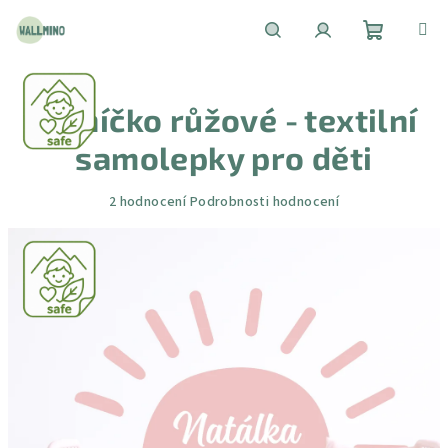
Přejít
na
obsah
Nákupní
Hledat
Přihlášení
Sluníčko růžové - textilní
košík
samolepky pro děti
Průměrné
2 hodnocení
Podrobnosti hodnocení
hodnocení
produktu
je
5,0
z
5
hvězdiček.