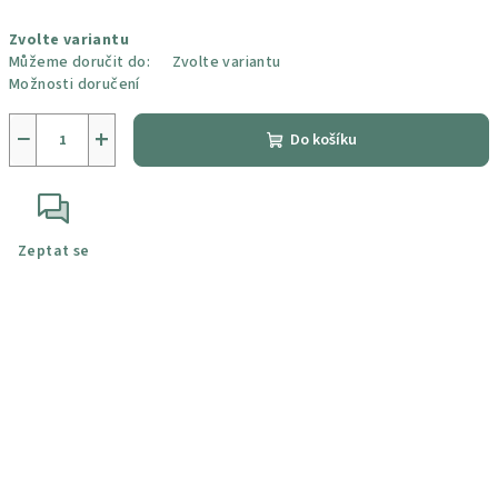
Měrná
Zvolte variantu
cena:
Můžeme doručit do:
Zvolte variantu
Možnosti doručení
−
+
Do košíku
Zeptat se