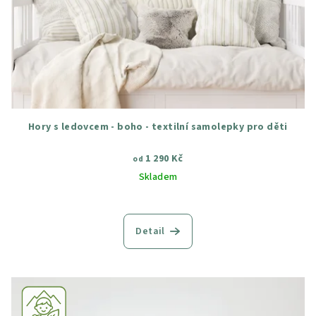
Hory s ledovcem - boho - textilní samolepky pro děti
1 290 Kč
od
Skladem
Průměrné
hodnocení
produktu
Detail
je
5,0
z
5
hvězdiček.