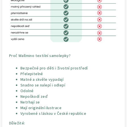
Proč Wallmino textilní samolepky?
Bezpečné pro děti i životní prostředí
Přelepitelné
Matné a skvěle vypadají
Snadno se nalepí i odlepí
Odolné
Nepoškodí zeď
Netrhají se
Mají originální ilustrace
Vyrobené s láskou v České republice
Důležité: