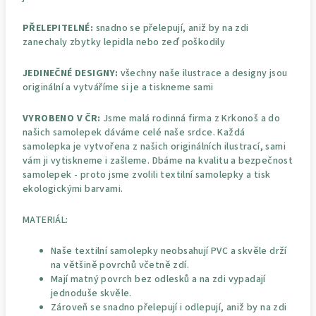
PŘELEPITELNÉ:
snadno se přelepují, aniž by na zdi
zanechaly zbytky lepidla nebo zeď poškodily
JEDINEČNÉ DESIGNY:
všechny naše ilustrace a designy jsou
originální a vytváříme si je a tiskneme sami
VYROBENO V ČR:
Jsme malá rodinná firma z Krkonoš a do
našich samolepek dáváme celé naše srdce. Každá
samolepka je vytvořena z našich originálních ilustrací, sami
vám ji vytiskneme i zašleme. Dbáme na kvalitu a bezpečnost
samolepek - proto jsme zvolili textilní samolepky a tisk
ekologickými barvami.
MATERIÁL:
Naše textilní samolepky neobsahují PVC a skvěle drží
na většině povrchů včetně zdí.
Mají matný povrch bez odlesků a na zdi vypadají
jednoduše skvěle.
Zároveň se snadno přelepují i odlepují, aniž by na zdi