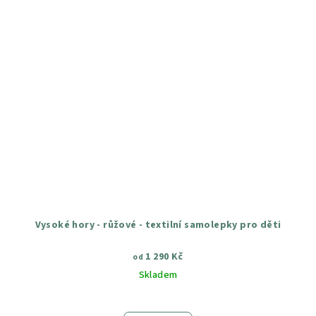
Vysoké hory - růžové - textilní samolepky pro děti
1 290 Kč
od
Skladem
Průměrné
hodnocení