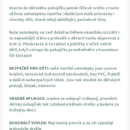
Vneste do dětského pokojíčku jemné růžové světlo s touto
něžnou samolepkou sluníčka. Ideální pro malé princezny i
všechny děti, které milují uklidňující, pastelové tóny.
Naše samolepky na zeď dokážou během okamžiku rozzářit i
tu nejnudnější stěnu a probudit v dětech touhu objevovat a
hrát si. Představte si tu radost a jiskřičky v očích vašich
dětí, když vstoupí do pokojíčku proměněného v kouzelnou
říši fantazie!
BEZPEČNÉ PRO DĚTI:
naše textilní samolepky jsou vysoce
kvalitní, netoxické (zdravotně nezávadné), bez PVC, ftalátů
a dalších nebezpečných látek. Jsou tak vhodné do dětských
pokojů, školek, nemocnic
SNADNÁ APLIKACE:
snadno se nalepují i odlepují, proměnit
dětský pokojíček tak zvládnete během chvilky a budete za
hrdin(k)u dne:)
DOKONALÝ VZHLED:
Mají matný povrch a na zdi vypadají
jednoduše skvěle