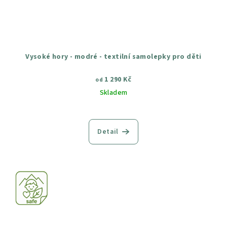
Vysoké hory - modré - textilní samolepky pro děti
1 290 Kč
od
Skladem
Průměrné
hodnocení
produktu
Detail
je
4,5
z
5
hvězdiček.