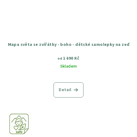
Mapa světa se zvířátky - boho - dětské samolepky na zeď
1 690 Kč
od
Skladem
Průměrné
hodnocení
produktu
Detail
je
4,5
z
5
hvězdiček.