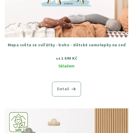
Mapa světa se zvířátky - boho - dětské samolepky na zeď
1 690 Kč
od
Skladem
Průměrné
hodnocení
produktu
Detail
je
4,5
z
5
hvězdiček.