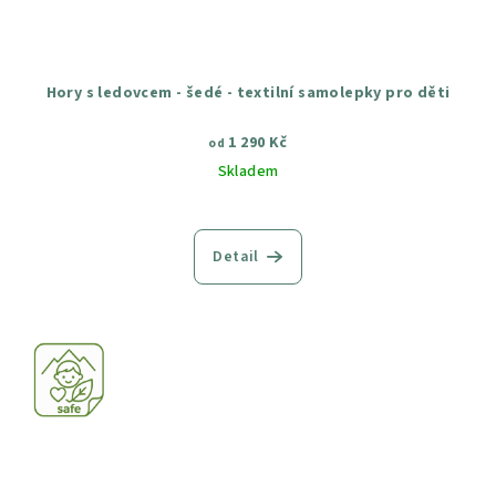
Hory s ledovcem - šedé - textilní samolepky pro děti
1 290 Kč
od
Skladem
Průměrné
hodnocení
produktu
Detail
je
4,5
z
5
hvězdiček.