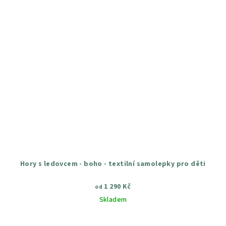
Hory s ledovcem - boho - textilní samolepky pro děti
1 290 Kč
od
Skladem
Průměrné
hodnocení