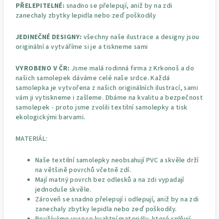
PŘELEPITELNÉ:
snadno se přelepují, aniž by na zdi
zanechaly zbytky lepidla nebo zeď poškodily
JEDINEČNÉ DESIGNY:
všechny naše ilustrace a designy jsou
originální a vytváříme si je a tiskneme sami
VYROBENO V ČR:
Jsme malá rodinná firma z Krkonoš a do
našich samolepek dáváme celé naše srdce. Každá
samolepka je vytvořena z našich originálních ilustrací, sami
vám ji vytiskneme i zašleme. Dbáme na kvalitu a bezpečnost
samolepek - proto jsme zvolili textilní samolepky a tisk
ekologickými barvami.
MATERIÁL:
Naše textilní samolepky neobsahují PVC a skvěle drží
na většině povrchů včetně zdí.
Mají matný povrch bez odlesků a na zdi vypadají
jednoduše skvěle.
Zároveň se snadno přelepují i odlepují, aniž by na zdi
zanechaly zbytky lepidla nebo zeď poškodily.
Používáme vysoce kvalitní materiály, které splňují