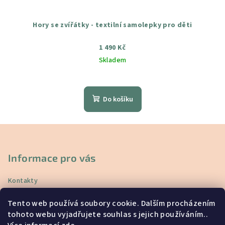
Hory se zvířátky - textilní samolepky pro děti
1 490 Kč
Skladem
Průměrné
hodnocení
produktu
Do košíku
je
4,3
z
Z
5
á
hvězdiček.
p
Informace pro vás
a
Kontakty
t
Doprava a platba
í
Tento web používá soubory cookie. Dalším procházením
Vrácení a reklamace
tohoto webu vyjadřujete souhlas s jejich používáním..
Obchodní podmínky