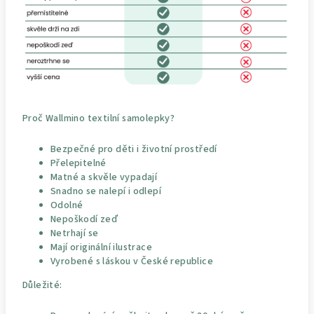
Proč Wallmino textilní samolepky?
Bezpečné pro děti i životní prostředí
Přelepitelné
Matné a skvěle vypadají
Snadno se nalepí i odlepí
Odolné
Nepoškodí zeď
Netrhají se
Mají originální ilustrace
Vyrobené s láskou v České republice
Důležité: