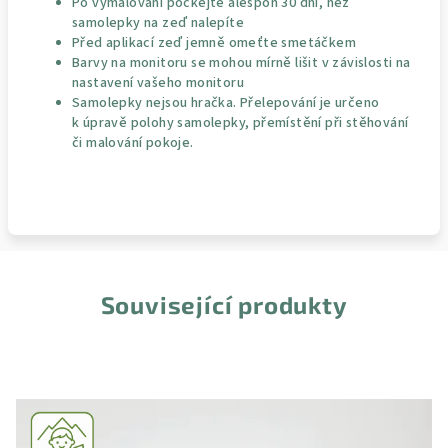
Po vymalování počkejte alespoň 30 dní, než
samolepky na zeď nalepíte
Před aplikací zeď jemně omeťte smetáčkem
Barvy na monitoru se mohou mírně lišit v závislosti na
nastavení vašeho monitoru
Samolepky nejsou hračka. Přelepování je určeno
k úpravě polohy samolepky, přemístění při stěhování
či malování pokoje.
Související produkty