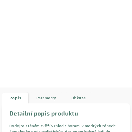
Popis
Parametry
Diskuze
Detailní popis produktu
Dodejte stěnám svěží vzhled s horami v modrých tónech!
Samolepky s minimalistickým designem krásně ladí do