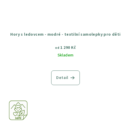
Hory s ledovcem - modré - textilní samolepky pro děti
1 290 Kč
od
Skladem
Průměrné
hodnocení
produktu
Detail
je
5,0
z
5
hvězdiček.