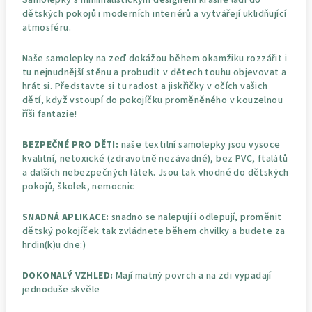
dětských pokojů i moderních interiérů a vytvářejí uklidňující
atmosféru.
Naše samolepky na zeď dokážou během okamžiku rozzářit i
tu nejnudnější stěnu a probudit v dětech touhu objevovat a
hrát si. Představte si tu radost a jiskřičky v očích vašich
dětí, když vstoupí do pokojíčku proměněného v kouzelnou
říši fantazie!
BEZPEČNÉ PRO DĚTI:
naše textilní samolepky jsou vysoce
kvalitní, netoxické (zdravotně nezávadné), bez PVC, ftalátů
a dalších nebezpečných látek. Jsou tak vhodné do dětských
pokojů, školek, nemocnic
SNADNÁ APLIKACE:
snadno se nalepují i odlepují, proměnit
dětský pokojíček tak zvládnete během chvilky a budete za
hrdin(k)u dne:)
DOKONALÝ VZHLED:
Mají matný povrch a na zdi vypadají
jednoduše skvěle