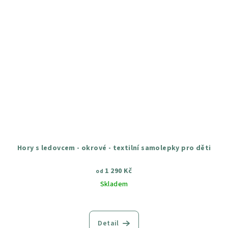
Hory s ledovcem - okrové - textilní samolepky pro děti
1 290 Kč
od
Skladem
Průměrné
hodnocení
produktu
Detail