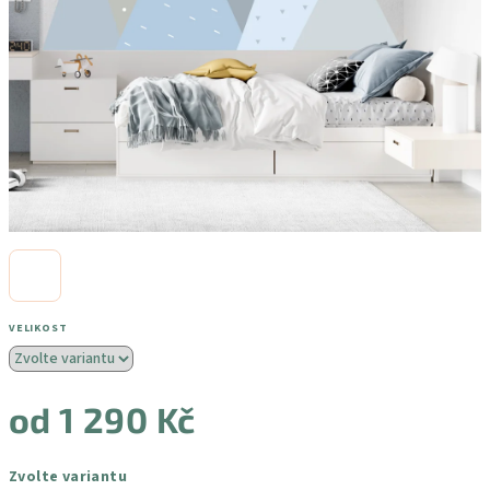
VELIKOST
od
1 290 Kč
Měrná
Zvolte variantu
cena: