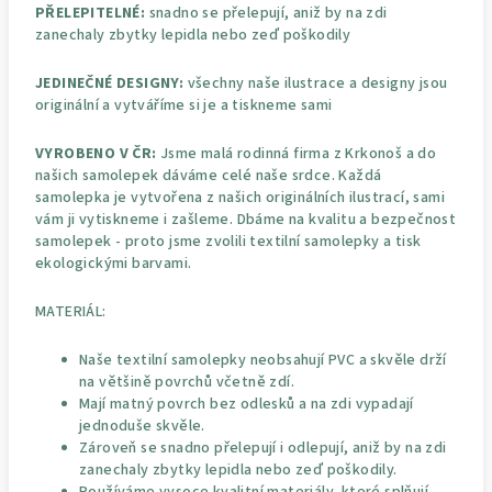
PŘELEPITELNÉ:
snadno se přelepují, aniž by na zdi
zanechaly zbytky lepidla nebo zeď poškodily
JEDINEČNÉ DESIGNY:
všechny naše ilustrace a designy jsou
originální a vytváříme si je a tiskneme sami
VYROBENO V ČR:
Jsme malá rodinná firma z Krkonoš a do
našich samolepek dáváme celé naše srdce. Každá
samolepka je vytvořena z našich originálních ilustrací, sami
vám ji vytiskneme i zašleme. Dbáme na kvalitu a bezpečnost
samolepek - proto jsme zvolili textilní samolepky a tisk
ekologickými barvami.
MATERIÁL:
Naše textilní samolepky neobsahují PVC a skvěle drží
na většině povrchů včetně zdí.
Mají matný povrch bez odlesků a na zdi vypadají
jednoduše skvěle.
Zároveň se snadno přelepují i odlepují, aniž by na zdi
zanechaly zbytky lepidla nebo zeď poškodily.
Používáme vysoce kvalitní materiály, které splňují