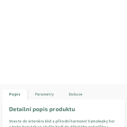
Popis
Parametry
Diskuze
Detailní popis produktu
Vneste do interiéru klid a přírodní harmonii! Samolepky hor
v boho barvách se skvěle hodí do dětského pokojíčku i