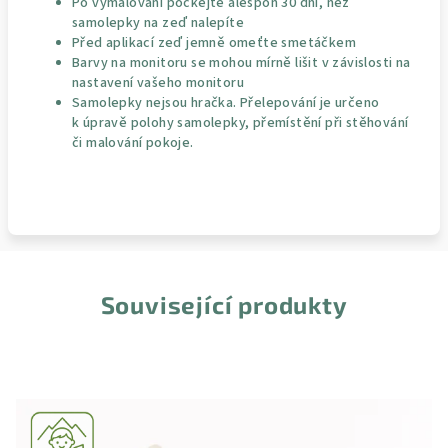
Po vymalování počkejte alespoň 30 dní, než
samolepky na zeď nalepíte
Před aplikací zeď jemně omeťte smetáčkem
Barvy na monitoru se mohou mírně lišit v závislosti na
nastavení vašeho monitoru
Samolepky nejsou hračka. Přelepování je určeno
k úpravě polohy samolepky, přemístění při stěhování
či malování pokoje.
Související produkty