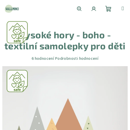
Přejít
na
obsah
Nákupní
Hledat
Přihlášení
Vysoké hory - boho -
košík
textilní samolepky pro děti
Průměrné
6 hodnocení
Podrobnosti hodnocení
hodnocení
produktu
je
4,7
z
5
hvězdiček.