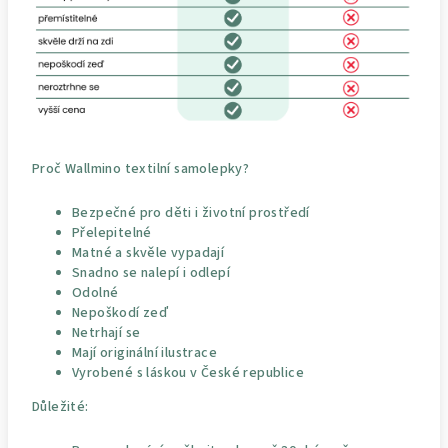
Proč Wallmino textilní samolepky?
Bezpečné pro děti i životní prostředí
Přelepitelné
Matné a skvěle vypadají
Snadno se nalepí i odlepí
Odolné
Nepoškodí zeď
Netrhají se
Mají originální ilustrace
Vyrobené s láskou v České republice
Důležité: