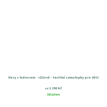
Hory s ledovcem - růžové - textilní samolepky pro děti
1 290 Kč
od
Skladem
Průměrné
hodnocení