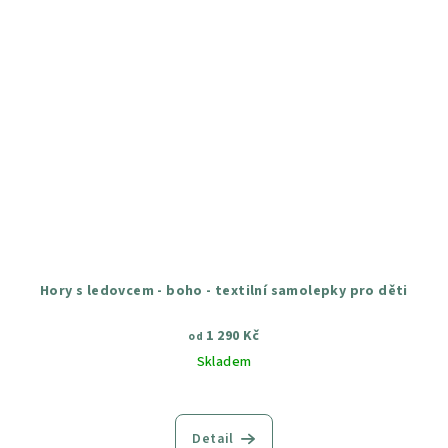
Hory s ledovcem - boho - textilní samolepky pro děti
1 290 Kč
od
Skladem
Průměrné
hodnocení
produktu
Detail