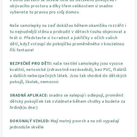
obývacího prostoru a díky třem velikostem si snadno
vyberete tu pravou pro svůj domov.
Naše samolepky na zeď dokážou během okamžiku rozzářit i
tu nejnudnější stěnu a probudit v dětech touhu objevovat a
hrát si. Představte si tu radost a jiskřičky v očích vašich
dětí, když vstoupí do pokojíčku proměněného v kouzelnou
říši fantazie!
BEZPEČNÉ PRO DĚTI:
naše textilní samolepky jsou vysoce
kvalitní, netoxické (zdravotně nezávadné), bez PVC, ftalátů
a dalších nebezpečných látek. Jsou tak vhodné do dětských
pokojů, školek, nemocnic
SNADNÁ APLIKACE:
snadno se nalepují i odlepují, proměnit
dětský pokojíček tak zvládnete během chvilky a budete za
hrdin(k)u dne:)
DOKONALÝ VZHLED:
Mají matný povrch a na zdi vypadají
jednoduše skvěle