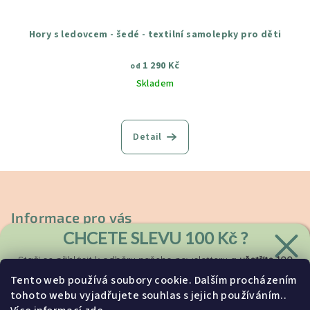
Hory s ledovcem - šedé - textilní samolepky pro děti
1 290 Kč
od
Skladem
Průměrné
hodnocení
produktu
Detail
je
4,5
z
Z
5
á
hvězdiček.
p
Informace pro vás
a
CHCETE SLEVU
100 Kč ?
Kontakty
t
Stačí se přihlásit k odběru
našeho
newsletteru a
ušetříte 100
Doprava a platba
í
Kč
z první objednávky.
Tento web používá soubory cookie. Dalším procházením
Vrácení a reklamace
tohoto webu vyjadřujete souhlas s jejich používáním..
Obchodní podmínky