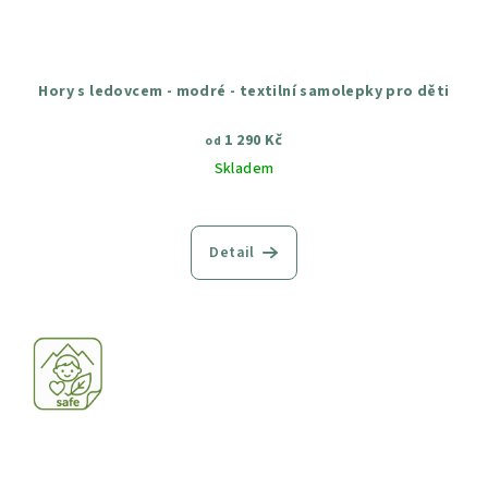
Hory s ledovcem - modré - textilní samolepky pro děti
1 290 Kč
od
Skladem
Průměrné
hodnocení
produktu
Detail
je
5,0
z
5
hvězdiček.