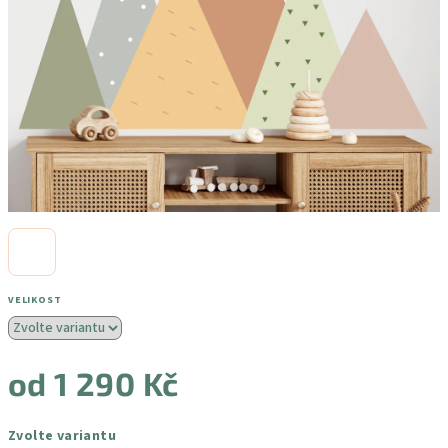
VELIKOST
od
1 290 Kč
Měrná
Zvolte variantu
cena: