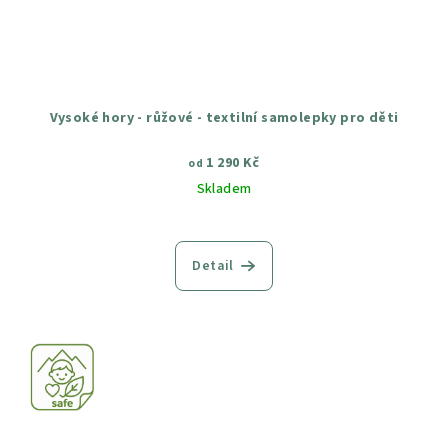
Vysoké hory - růžové - textilní samolepky pro děti
1 290 Kč
od
Skladem
Průměrné
hodnocení
produktu
Detail
je
5,0
z
5
hvězdiček.