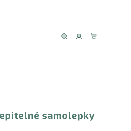
Hledat
Přihlášení
Nákupní
košík
lepitelné samolepky