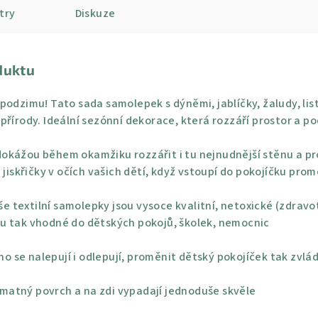
try
Diskuze
duktu
podzimu! Tato sada samolepek s dýněmi, jablíčky, žaludy, lis
přírody. Ideální sezónní dekorace, která rozzáří prostor a po
okážou během okamžiku rozzářit i tu nejnudnější stěnu a pro
 jiskřičky v očích vašich dětí, když vstoupí do pokojíčku pro
e textilní samolepky jsou vysoce kvalitní, netoxické (zdravo
u tak vhodné do dětských pokojů, školek, nemocnic
o se nalepují i odlepují, proměnit dětský pokojíček tak zvlá
 matný povrch a na zdi vypadají jednoduše skvěle