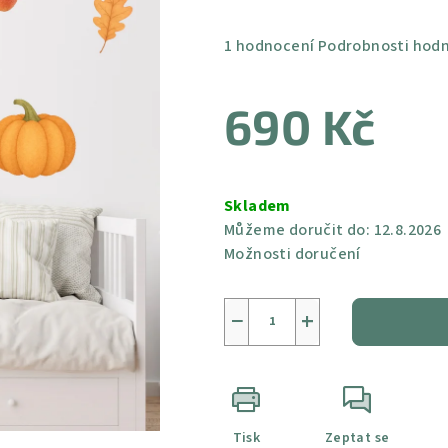
Průměrné
1 hodnocení
Podrobnosti hod
hodnocení
produktu
690 Kč
je
5,0
z
Měrná
5
cena:
Skladem
hvězdiček.
Můžeme doručit do:
12.8.2026
Možnosti doručení
−
+
Tisk
Zeptat se