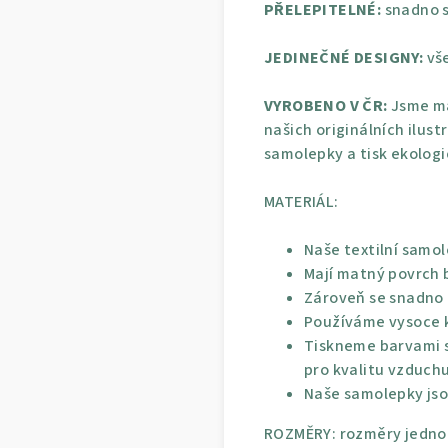
PŘELEPITELNÉ:
snadno s
JEDINEČNÉ DESIGNY:
vše
VYROBENO V ČR:
Jsme ma
našich originálních ilust
samolepky a tisk ekolog
MATERIÁL:
Naše textilní samol
Mají matný povrch b
Zároveň se snadno p
Používáme vysoce kv
Tiskneme barvami s
pro kvalitu vzduchu
Naše samolepky jso
ROZMĚRY: rozměry jednot