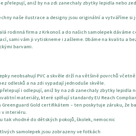
e přelepují, aniž by na zdi zanechaly zbytky lepidla nebo ze
chny naše ilustrace a designy jsou originální a vytváříme si 
lá rodinná firma z Krkonoš a do našich samolepek dáváme ce
rací, sami vám ji vytiskneme i zašleme. Dbáme na kvalitu a be
ickými barvami.
epky neobsahují PVC a skvěle drží na většině povrchů včetně 
ez odlesků a na zdi vypadají jednoduše skvěle.
řelepují i odlepují, aniž by na zdi zanechaly zbytky lepidla 
alitní materiály, které splňují standardy EU Reach Complian
 Greenguard Gold certifikátem – ten poskytuje záruku, že bar
 v interiéru.
u tak vhodné do dětských pokojů, školek, nemocnic
livých samolepek jsou zobrazeny ve fotkách