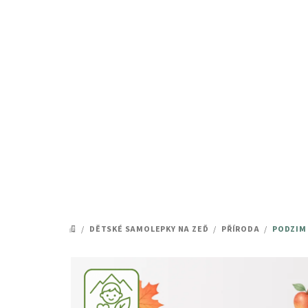
Přejít
na
obsah
/
DĚTSKÉ SAMOLEPKY NA ZEĎ
/
PŘÍRODA
/
PODZIM 
DOMŮ