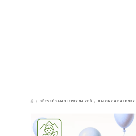
Přejít
na
obsah
/
DĚTSKÉ SAMOLEPKY NA ZEĎ
/
BALONY A BALONKY
DOMŮ