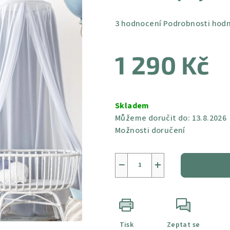
Průměrné
3 hodnocení
Podrobnosti hod
hodnocení
produktu
1 290 Kč
je
4,7
z
Měrná
5
cena:
Skladem
hvězdiček.
Můžeme doručit do:
13.8.2026
Možnosti doručení
−
+
Tisk
Zeptat se