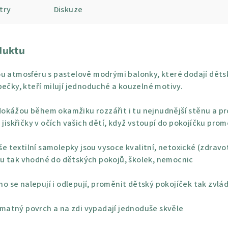
try
Diskuze
duktu
u atmosféru s pastelově modrými balonky, které dodají dětsk
pečky, kteří milují jednoduché a kouzelné motivy.
okážou během okamžiku rozzářit i tu nejnudnější stěnu a pro
 jiskřičky v očích vašich dětí, když vstoupí do pokojíčku pro
e textilní samolepky jsou vysoce kvalitní, netoxické (zdravo
u tak vhodné do dětských pokojů, školek, nemocnic
o se nalepují i odlepují, proměnit dětský pokojíček tak zvlá
 matný povrch a na zdi vypadají jednoduše skvěle