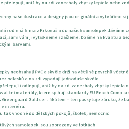
e přelepují, aniž by na zdi zanechaly zbytky lepidla nebo ze
chny naše ilustrace a designy jsou originální a vytváříme si 
lá rodinná firma z Krkonoš a do našich samolepek dáváme ce
rací, sami vám ji vytiskneme i zašleme. Dbáme na kvalitu a be
ickými barvami.
epky neobsahují PVC a skvěle drží na většině povrchů včetně 
ez odlesků a na zdi vypadají jednoduše skvěle.
řelepují i odlepují, aniž by na zdi zanechaly zbytky lepidla 
alitní materiály, které splňují standardy EU Reach Complian
 Greenguard Gold certifikátem – ten poskytuje záruku, že bar
 v interiéru.
u tak vhodné do dětských pokojů, školek, nemocnic
livých samolepek jsou zobrazeny ve fotkách