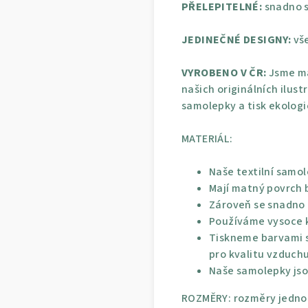
PŘELEPITELNÉ:
snadno s
JEDINEČNÉ DESIGNY:
vše
VYROBENO V ČR:
Jsme ma
našich originálních ilust
samolepky a tisk ekolog
MATERIÁL:
Naše textilní samol
Mají matný povrch b
Zároveň se snadno p
Používáme vysoce kv
Tiskneme barvami s
pro kvalitu vzduchu
Naše samolepky jso
ROZMĚRY: rozměry jednot