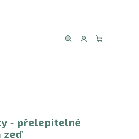
Hledat
Přihlášení
Nákupní
košík
y - přelepitelné
 zeď