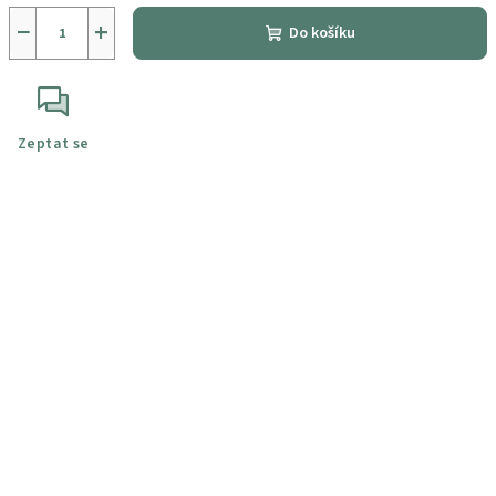
−
+
Do košíku
Zeptat se