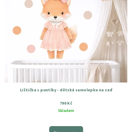
Lištička s puntíky - dětská samolepka na zeď
790 Kč
Skladem
Průměrné
hodnocení
produktu