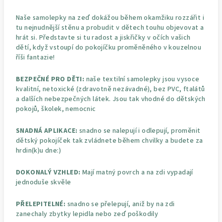
Naše samolepky na zeď dokážou během okamžiku rozzářit i
tu nejnudnější stěnu a probudit v dětech touhu objevovat a
hrát si. Představte si tu radost a jiskřičky v očích vašich
dětí, když vstoupí do pokojíčku proměněného v kouzelnou
říši fantazie!
BEZPEČNÉ PRO DĚTI:
naše textilní samolepky jsou vysoce
kvalitní, netoxické (zdravotně nezávadné), bez PVC, ftalátů
a dalších nebezpečných látek. Jsou tak vhodné do dětských
pokojů, školek, nemocnic
SNADNÁ APLIKACE:
snadno se nalepují i odlepují, proměnit
dětský pokojíček tak zvládnete během chvilky a budete za
hrdin(k)u dne:)
DOKONALÝ VZHLED:
Mají matný povrch a na zdi vypadají
jednoduše skvěle
PŘELEPITELNÉ:
snadno se přelepují, aniž by na zdi
zanechaly zbytky lepidla nebo zeď poškodily