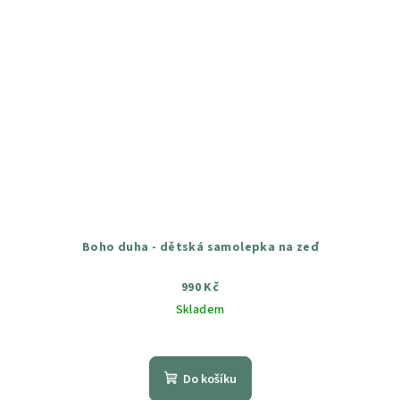
Boho duha - dětská samolepka na zeď
990 Kč
Skladem
Průměrné
hodnocení
produktu
Do košíku
je