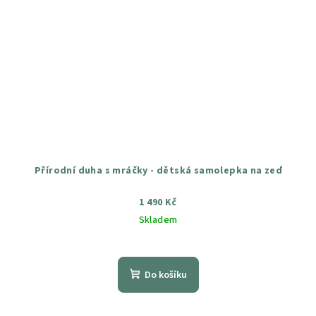
Přírodní duha s mráčky - dětská samolepka na zeď
1 490 Kč
Skladem
Průměrné
hodnocení
produktu
Do košíku
je
4,7
z