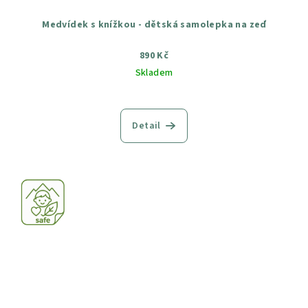
Medvídek s knížkou - dětská samolepka na zeď
890 Kč
Skladem
Průměrné
hodnocení
produktu
Detail
je
5,0
z
5
hvězdiček.