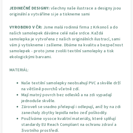
JEDINEČNÉ DESIGNY:
všechny naše ilustrace a designy jsou
originální a vytváříme si je a tiskneme sami
VYROBENO V ČR:
Jsme malá rodinná firma z Krkonoš a do
našich samolepek dáváme celé naše srdce. Každá
samolepka je vytvořena z našich originálních ilustrací, sami
vám ji vytiskneme i zašleme. Dbáme na kvalitu a bezpečnost
samolepek - proto jsme zvolili textilní samolepky a tisk
ekologickými barvami.
MATERIÁL:
Naše textilní samolepky neobsahují PVC a skvěle drží
na většině povrchů včetně zdí.
Mají matný povrch bez odlesků a na zdi vypadají
jednoduše skvěle.
Zároveň se snadno přelepují i odlepují, aniž by na zdi
zanechaly zbytky lepidla nebo zeď poškodily.
Používáme vysoce kvalitní materiály, které splňují
standardy EU Reach Compliant na ochranu zdraví a
životního prostředí.