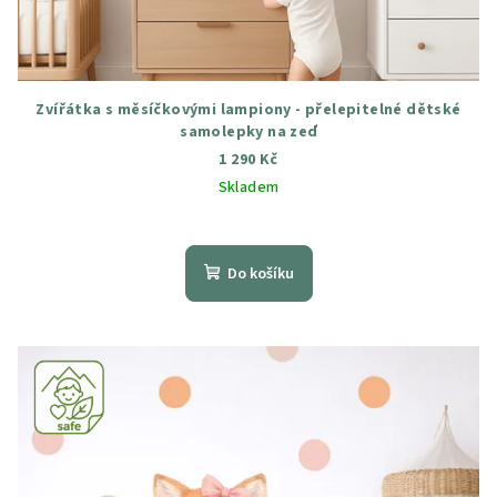
Zvířátka s měsíčkovými lampiony - přelepitelné dětské
samolepky na zeď
1 290 Kč
Skladem
Průměrné
hodnocení
produktu
Do košíku
je
4,7
z
5
hvězdiček.