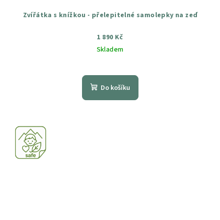
Zvířátka s knížkou - přelepitelné samolepky na zeď
1 890 Kč
Skladem
Průměrné
hodnocení
produktu
Do košíku
je
5,0
z
5
hvězdiček.