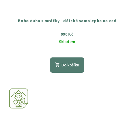
Boho duha s mráčky - dětská samolepka na zeď
990 Kč
Skladem
Průměrné
hodnocení
produktu
Do košíku
je
5,0
z
5
hvězdiček.