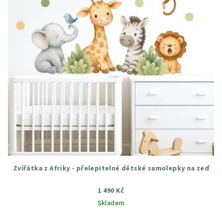
Zvířátka z Afriky - přelepitelné dětské samolepky na zeď
1 490 Kč
Skladem
Průměrné