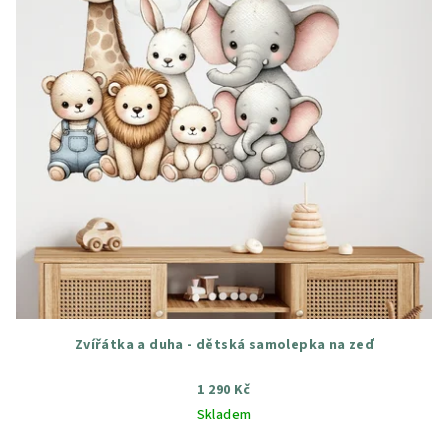
Zvířátka a duha - dětská samolepka na zeď
1 290 Kč
Skladem
Průměrné