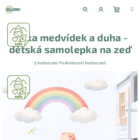
Přejít
na
obsah
Nákupní
Hledat
Přihlášení
Liška medvídek a duha -
košík
dětská samolepka na zeď
Průměrné
2 hodnocení
Podrobnosti hodnocení
hodnocení
produktu
je
5,0
z
5
hvězdiček.