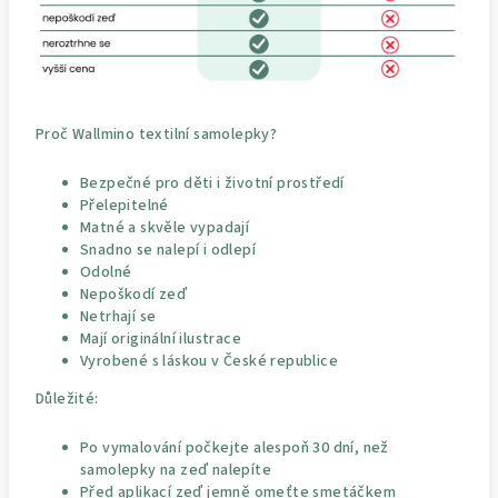
Proč Wallmino textilní samolepky?
Bezpečné pro děti i životní prostředí
Přelepitelné
Matné a skvěle vypadají
Snadno se nalepí i odlepí
Odolné
Nepoškodí zeď
Netrhají se
Mají originální ilustrace
Vyrobené s láskou v České republice
Důležité:
Po vymalování počkejte alespoň 30 dní, než
samolepky na zeď nalepíte
Před aplikací zeď jemně omeťte smetáčkem