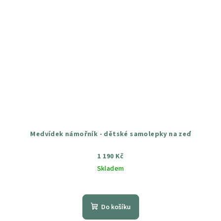
Medvídek námořník - dětské samolepky na zeď
1 190 Kč
Skladem
Průměrné
hodnocení
produktu
Do košíku
je