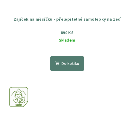
Zajíček na měsíčku - přelepitelné samolepky na zeď
890 Kč
Skladem
Průměrné
hodnocení
produktu
Do košíku
je
5,0
z
5
hvězdiček.