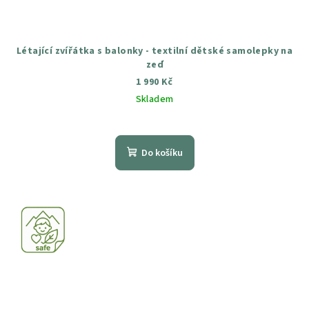
Létající zvířátka s balonky - textilní dětské samolepky na
zeď
1 990 Kč
Skladem
Průměrné
hodnocení
produktu
Do košíku
je
5,0
z
5
hvězdiček.