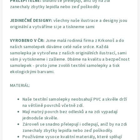
PŘELEPITELNÉ:
snadno se přelepují, aniž by na zdi
zanechaly zbytky lepidla nebo zeď poškodily
JEDINEČNÉ DESIGNY:
všechny naše ilustrace a designy jsou
originální a vytváříme si je a tiskneme sami
VYROBENO V ČR:
Jsme malá rodinná firma z Krkonoš a do
našich samolepek dáváme celé naše srdce. Každá
samolepka je vytvořena z našich originálních ilustrací, sami
vám ji vytiskneme i zašleme. Dbáme na kvalitu a bezpečnost
samolepek - proto jsme zvolili textilní samolepky a tisk
ekologickými barvami.
MATERIÁL:
Naše textilní samolepky neobsahují PVC a skvěle drží
na většině povrchů včetně zdí.
Mají matný povrch bez odlesků a na zdi vypadají
jednoduše skvěle.
Zároveň se snadno přelepují i odlepují, aniž by na zdi
zanechaly zbytky lepidla nebo zeď poškodily.
Používáme vysoce kvalitní materiály, které splňují