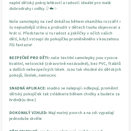
naplní dětský pokoj lehkostí a radostí. Ideální pro malé
dobrodruhy i snílky.🎈☁️✨
Naše samolepky na zeď dokážou během okamžiku rozzářit i
tu nejnudnější stěnu a probudit v dětech touhu objevovat a
hrát si. Představte si tu radost a jiskřičky v očích vašich
dětí, když vstoupí do pokojíčku proměněného v kouzelnou
říši fantazie!
BEZPEČNÉ PRO DĚTI:
naše textilní samolepky jsou vysoce
kvalitní, netoxické (zdravotně nezávadné), bez PVC, ftalátů
a dalších nebezpečných látek. Jsou tak vhodné do dětských
pokojů, školek, nemocnic
SNADNÁ APLIKACE:
snadno se nalepují i odlepují, proměnit
dětský pokojíček tak zvládnete během chvilky a budete za
hrdin(k)u dne:)
DOKONALÝ VZHLED:
Mají matný povrch a na zdi vypadají
jednoduše skvěle