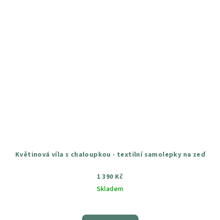
Květinová víla s chaloupkou - textilní samolepky na zeď
1 390 Kč
Skladem
Průměrné
hodnocení