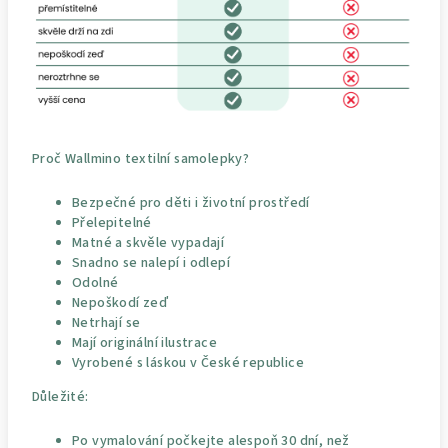
Proč Wallmino textilní samolepky?
Bezpečné pro děti i životní prostředí
Přelepitelné
Matné a skvěle vypadají
Snadno se nalepí i odlepí
Odolné
Nepoškodí zeď
Netrhají se
Mají originální ilustrace
Vyrobené s láskou v České republice
Důležité:
Po vymalování počkejte alespoň 30 dní, než