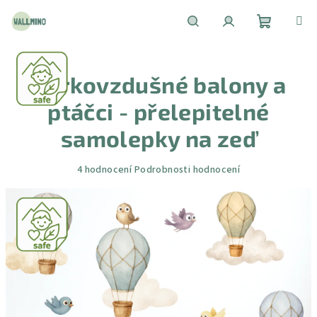
Přejít
na
obsah
Nákupní
Hledat
Přihlášení
Horkovzdušné balony a
košík
ptáčci - přelepitelné
samolepky na zeď
Průměrné
4 hodnocení
Podrobnosti hodnocení
hodnocení
produktu
je
5,0
z
5
hvězdiček.