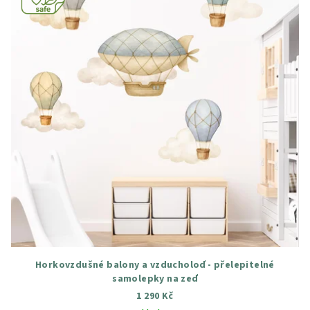
Horkovzdušné balony a vzducholoď - přelepitelné
samolepky na zeď
1 290 Kč