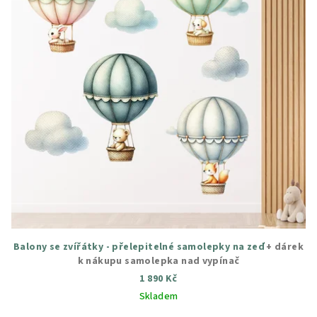
Balony se zvířátky - přelepitelné samolepky na zeď
+ dárek
k nákupu samolepka nad vypínač
1 890 Kč
Skladem