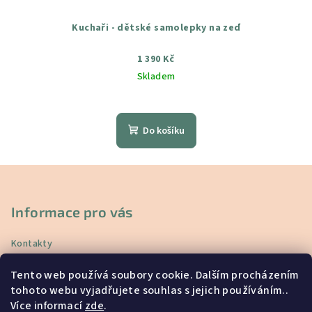
Kuchaři - dětské samolepky na zeď
1 390 Kč
Skladem
Průměrné
hodnocení
produktu
Do košíku
je
5,0
z
Z
5
á
hvězdiček.
p
Informace pro vás
a
Kontakty
t
Doprava a platba
í
Tento web používá soubory cookie. Dalším procházením
Vrácení a reklamace
tohoto webu vyjadřujete souhlas s jejich používáním..
Obchodní podmínky
Více informací
zde
.