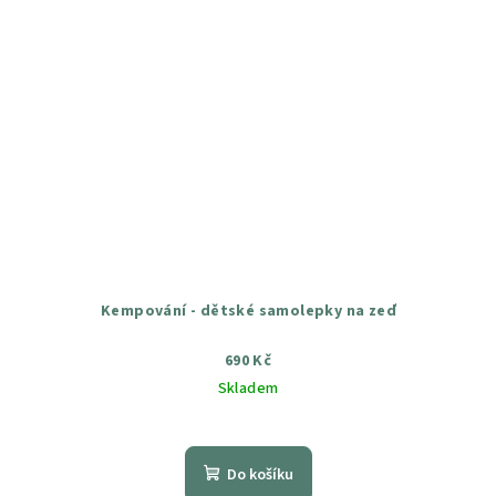
Kempování - dětské samolepky na zeď
690 Kč
Skladem
Průměrné
hodnocení
produktu
Do košíku
je