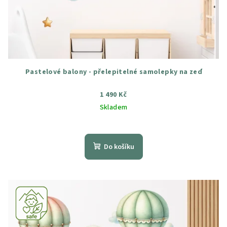
Pastelové balony - přelepitelné samolepky na zeď
1 490 Kč
Skladem
Průměrné
hodnocení
produktu
Do košíku
je
4,8
z
5
hvězdiček.