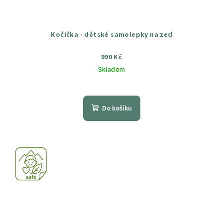
Kočička - dětské samolepky na zeď
990 Kč
Skladem
Průměrné
hodnocení
produktu
Do košíku
je
5,0
z
5
hvězdiček.