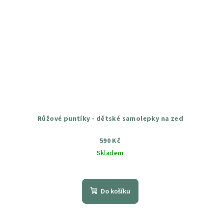
Růžové puntíky - dětské samolepky na zeď
590 Kč
Skladem
Průměrné
hodnocení
produktu
Do košíku
je
5,0
z