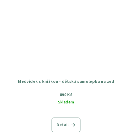
Medvídek s knížkou - dětská samolepka na zeď
890 Kč
Skladem
Průměrné
hodnocení
produktu
Detail
je