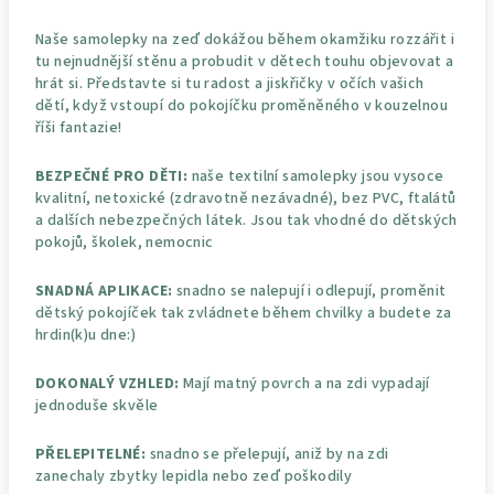
Naše samolepky na zeď dokážou během okamžiku rozzářit i
tu nejnudnější stěnu a probudit v dětech touhu objevovat a
hrát si. Představte si tu radost a jiskřičky v očích vašich
dětí, když vstoupí do pokojíčku proměněného v kouzelnou
říši fantazie!
BEZPEČNÉ PRO DĚTI:
naše textilní samolepky jsou vysoce
kvalitní, netoxické (zdravotně nezávadné), bez PVC, ftalátů
a dalších nebezpečných látek. Jsou tak vhodné do dětských
pokojů, školek, nemocnic
SNADNÁ APLIKACE:
snadno se nalepují i odlepují, proměnit
dětský pokojíček tak zvládnete během chvilky a budete za
hrdin(k)u dne:)
DOKONALÝ VZHLED:
Mají matný povrch a na zdi vypadají
jednoduše skvěle
PŘELEPITELNÉ:
snadno se přelepují, aniž by na zdi
zanechaly zbytky lepidla nebo zeď poškodily