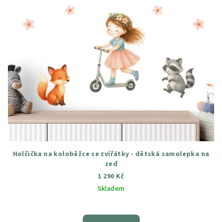
Holčička na koloběžce se zvířátky - dětská samolepka na
zeď
1 290 Kč
Skladem
Průměrné
hodnocení