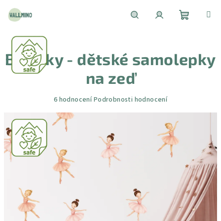
Přejít
na
obsah
Nákupní
Hledat
Přihlášení
Baletky - dětské samolepky
košík
na zeď
Průměrné
6 hodnocení
Podrobnosti hodnocení
hodnocení
produktu
je
4,7
z
5
hvězdiček.