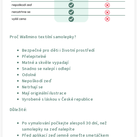
Proč Wallmino textilní samolepky?
Bezpečné pro děti i životní prostředí
Přelepitelné
Matné a skvěle vypadají
Snadno se nalepí i odlepí
Odolné
Nepoškodí zeď
Netrhají se
Mají originální ilustrace
Vyrobené s láskou v České republice
Důležité:
Po vymalování počkejte alespoň 30 dní, než
samolepky na zeď nalepíte
Před aplikací zeď jemně omeťte smetáčkem