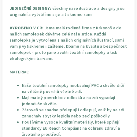
JEDINEČNÉ DESIGNY:
všechny naše ilustrace a designy jsou
originální a vytváříme si je a tiskneme sami
VYROBENO V ČR:
Jsme malá rodinná firma z Krkonoš a do
našich samolepek dáváme celé naše srdce. Každá
samolepka je vytvořena z našich originálních ilustrací, sami
vám ji vytiskneme i zašleme. Dbáme na kvalitu a bezpečnost
samolepek - proto jsme zvolili textilní samolepky a tisk
ekologickými barvami.
MATERIÁL:
Naše textilní samolepky neobsahují PVC a skvěle drží
na většině povrchů včetně zdí.
Mají matný povrch bez odlesků a na zdi vypadají
jednoduše skvěle.
Zároveň se snadno přelepují i odlepují, aniž by na zdi
zanechaly zbytky lepidla nebo zeď poškodily.
Používáme vysoce kvalitní materiály, které splňují
standardy EU Reach Compliant na ochranu zdraví a
životního prostředí.