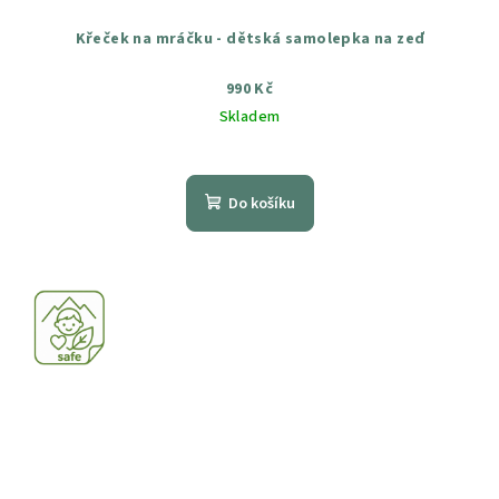
Křeček na mráčku - dětská samolepka na zeď
990 Kč
Skladem
Průměrné
hodnocení
produktu
Do košíku
je
5,0
z
5
hvězdiček.