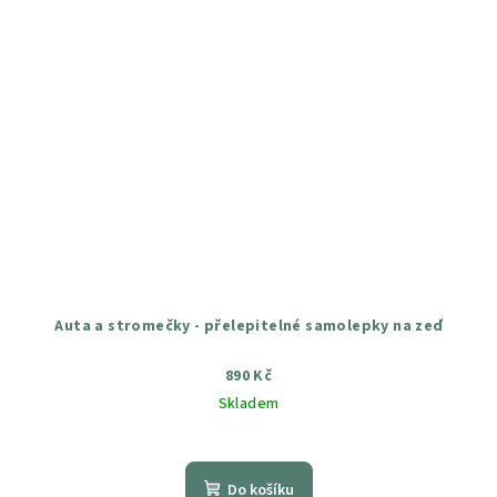
Auta a stromečky - přelepitelné samolepky na zeď
890 Kč
Skladem
Průměrné
hodnocení
produktu
Do košíku