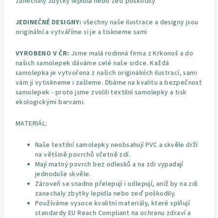
zanechaly zbytky lepidla nebo zeď poškodily
JEDINEČNÉ DESIGNY:
všechny naše ilustrace a designy jsou
originální a vytváříme si je a tiskneme sami
VYROBENO V ČR:
Jsme malá rodinná firma z Krkonoš a do
našich samolepek dáváme celé naše srdce. Každá
samolepka je vytvořena z našich originálních ilustrací, sami
vám ji vytiskneme i zašleme. Dbáme na kvalitu a bezpečnost
samolepek - proto jsme zvolili textilní samolepky a tisk
ekologickými barvami.
MATERIÁL:
Naše textilní samolepky neobsahují PVC a skvěle drží
na většině povrchů včetně zdí.
Mají matný povrch bez odlesků a na zdi vypadají
jednoduše skvěle.
Zároveň se snadno přelepují i odlepují, aniž by na zdi
zanechaly zbytky lepidla nebo zeď poškodily.
Používáme vysoce kvalitní materiály, které splňují
standardy EU Reach Compliant na ochranu zdraví a