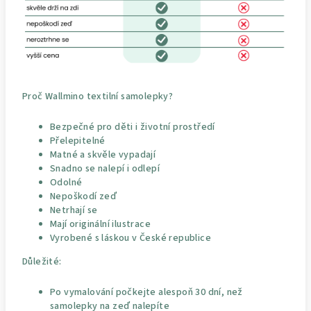
Proč Wallmino textilní samolepky?
Bezpečné pro děti i životní prostředí
Přelepitelné
Matné a skvěle vypadají
Snadno se nalepí i odlepí
Odolné
Nepoškodí zeď
Netrhají se
Mají originální ilustrace
Vyrobené s láskou v České republice
Důležité:
Po vymalování počkejte alespoň 30 dní, než
samolepky na zeď nalepíte