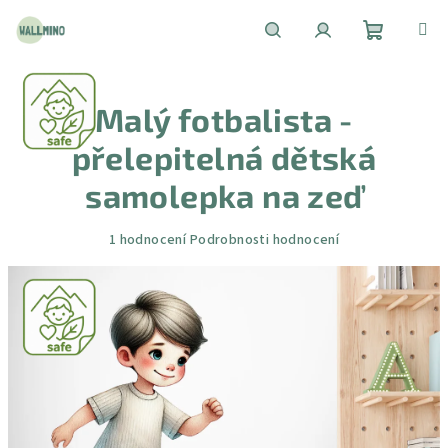
Přejít
na
obsah
Nákupní
Hledat
Přihlášení
Malý fotbalista -
košík
přelepitelná dětská
samolepka na zeď
Průměrné
1 hodnocení
Podrobnosti hodnocení
hodnocení
produktu
je
5,0
z
5
hvězdiček.