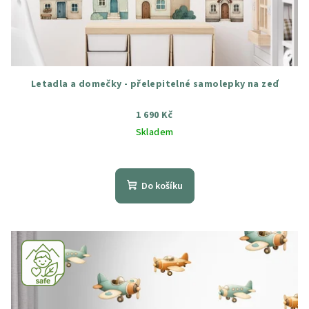
Letadla a domečky - přelepitelné samolepky na zeď
1 690 Kč
Skladem
Průměrné
hodnocení
produktu
Do košíku
je
5,0
z
5
hvězdiček.