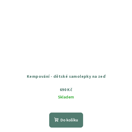
Kempování - dětské samolepky na zeď
690 Kč
Skladem
Průměrné
hodnocení
produktu
Do košíku
je
5,0