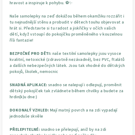
hravost a inspiruje k pohybu. ⚽✨
Naše samolepky na zeď dokážou během okamžiku rozzářit i
tu nejnudnější stěnu a probudit v dětech touhu objevovat a
hrát si. Představte si tu radost a jiskřičky v očích vašich
dětí, když vstoupí do pokojíčku proměněného v kouzelnou
říši fantazie!
BEZPEČNÉ PRO DĚTI:
naše textilní samolepky jsou vysoce
kvalitní, netoxické (zdravotně nezávadné), bez PVC, ftalátů
a dalších nebezpečných látek. Jsou tak vhodné do dětských
pokojů, školek, nemocnic
SNADNÁ APLIKACE:
snadno se nalepují i odlepují, proměnit
dětský pokojíček tak zvládnete během chvilky a budete za
hrdin(k)u dne:)
DOKONALÝ VZHLED:
Mají matný povrch a na zdi vypadají
jednoduše skvěle
PŘELEPITELNÉ:
snadno se přelepují, aniž by na zdi