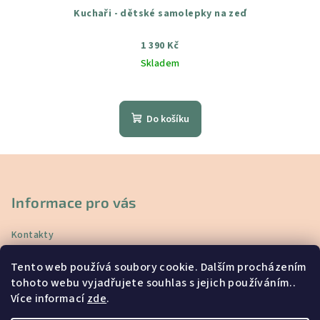
Kuchaři - dětské samolepky na zeď
1 390 Kč
Skladem
Průměrné
hodnocení
produktu
Do košíku
je
5,0
z
Z
5
á
hvězdiček.
p
Informace pro vás
a
Kontakty
t
Doprava a platba
í
Tento web používá soubory cookie. Dalším procházením
Vrácení a reklamace
tohoto webu vyjadřujete souhlas s jejich používáním..
Obchodní podmínky
Více informací
zde
.
Podmínky ochrany osobních údajů