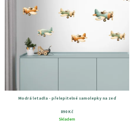
Modrá letadla - přelepitelné samolepky na zeď
890 Kč
Skladem
Průměrné