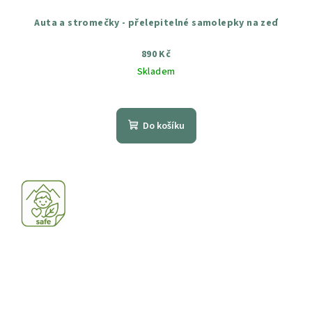
Auta a stromečky - přelepitelné samolepky na zeď
890 Kč
Skladem
Průměrné
hodnocení
produktu
Do košíku
je
5,0
z
5
hvězdiček.