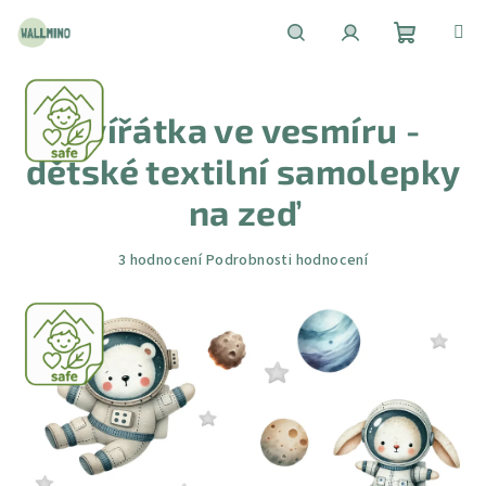
Přejít
na
obsah
Nákupní
Hledat
Přihlášení
Zvířátka ve vesmíru -
košík
dětské textilní samolepky
na zeď
Průměrné
3 hodnocení
Podrobnosti hodnocení
hodnocení
produktu
je
5,0
z
5
hvězdiček.