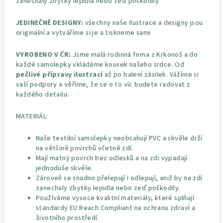
zanechaly zbytky lepidla nebo zeď poškodily
JEDINEČNÉ DESIGNY:
všechny naše ilustrace a designy jsou
originální a vytváříme si je a tiskneme sami
VYROBENO V ČR:
Jsme malá rodinná firma z Krkonoš a do
každé samolepky vkládáme kousek našeho srdce. Od
pečlivé přípravy ilustrací
až po balení zásilek. Vážíme si
vaší podpory a věříme, že se o to víc budete radovat z
každého detailu.
MATERIÁL:
Naše textilní samolepky neobsahují PVC a skvěle drží
na většině povrchů včetně zdí.
Mají matný povrch bez odlesků a na zdi vypadají
jednoduše skvěle.
Zároveň se snadno přelepují i odlepují, aniž by na zdi
zanechaly zbytky lepidla nebo zeď poškodily.
Používáme vysoce kvalitní materiály, které splňují
standardy EU Reach Compliant na ochranu zdraví a
životního prostředí.