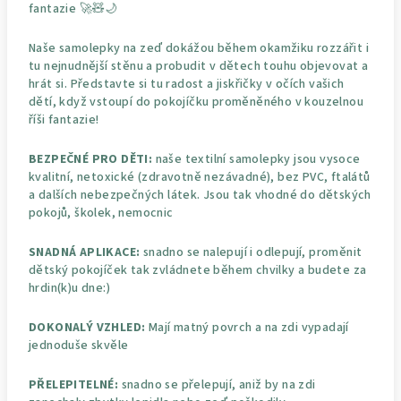
fantazie 🚀🧸🌙
Naše samolepky na zeď dokážou během okamžiku rozzářit i
tu nejnudnější stěnu a probudit v dětech touhu objevovat a
hrát si. Představte si tu radost a jiskřičky v očích vašich
dětí, když vstoupí do pokojíčku proměněného v kouzelnou
říši fantazie!
BEZPEČNÉ PRO DĚTI:
naše textilní samolepky jsou vysoce
kvalitní, netoxické (zdravotně nezávadné), bez PVC, ftalátů
a dalších nebezpečných látek. Jsou tak vhodné do dětských
pokojů, školek, nemocnic
SNADNÁ APLIKACE:
snadno se nalepují i odlepují, proměnit
dětský pokojíček tak zvládnete během chvilky a budete za
hrdin(k)u dne:)
DOKONALÝ VZHLED:
Mají matný povrch a na zdi vypadají
jednoduše skvěle
PŘELEPITELNÉ:
snadno se přelepují, aniž by na zdi