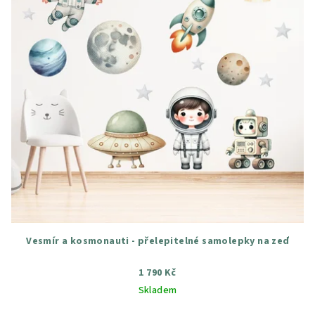
Vesmír a kosmonauti - přelepitelné samolepky na zeď
1 790 Kč
Skladem
Průměrné