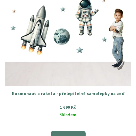
Kosmonaut a raketa - přelepitelné samolepky na zeď
1 690 Kč
Skladem
Průměrné
hodnocení