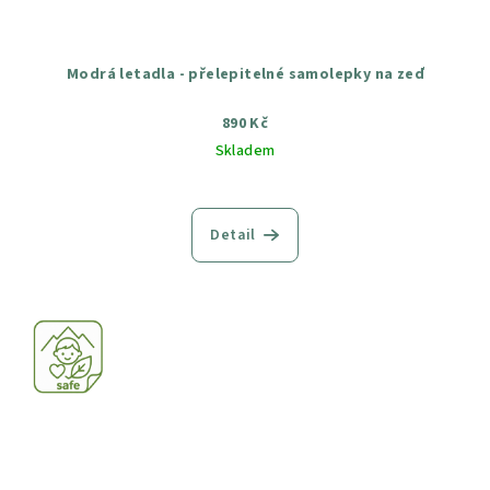
Modrá letadla - přelepitelné samolepky na zeď
890 Kč
Skladem
Průměrné
hodnocení
produktu
Detail
je
5,0
z
5
hvězdiček.