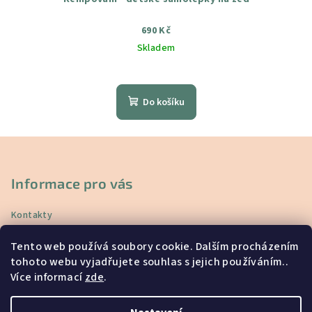
690 Kč
Skladem
Průměrné
hodnocení
produktu
Do košíku
je
5,0
z
Z
5
á
hvězdiček.
p
Informace pro vás
a
Kontakty
t
Doprava a platba
í
Tento web používá soubory cookie. Dalším procházením
Vrácení a reklamace
tohoto webu vyjadřujete souhlas s jejich používáním..
Obchodní podmínky
Více informací
zde
.
Podmínky ochrany osobních údajů
Blog