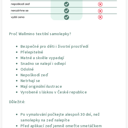
Proč Wallmino textilní samolepky?
Bezpečné pro děti i životní prostředí
Přelepitelné
Matné a skvěle vypadají
Snadno se nalepí i odlepí
Odolné
Nepoškodí zeď
Netrhají se
Mají originální ilustrace
Vyrobené s láskou v České republice
Důležité:
Po vymalování počkejte alespoň 30 dní, než
samolepky na zeď nalepíte
Před aplikací zeď jemně omeťte smetáčkem