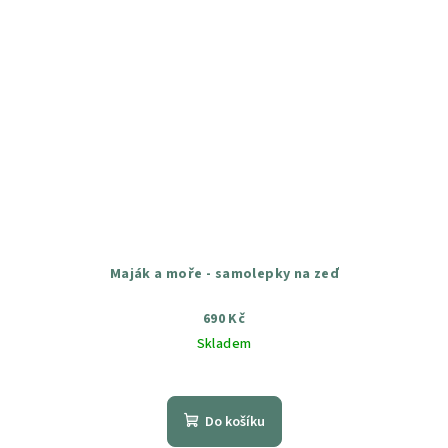
Maják a moře - samolepky na zeď
690 Kč
Skladem
Průměrné
hodnocení
produktu
Do košíku
je