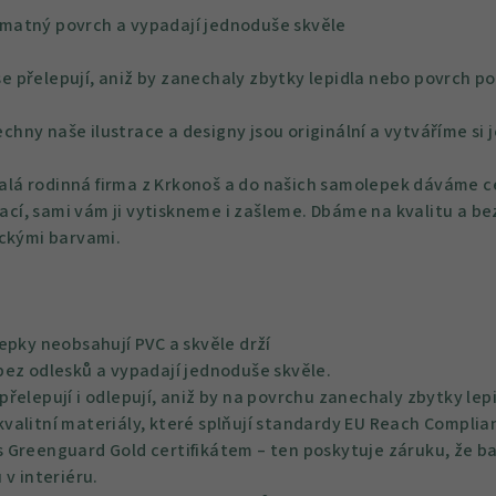
 matný povrch a vypadají jednoduše skvěle
e přelepují, aniž by zanechaly zbytky lepidla nebo povrch po
chny naše ilustrace a designy jsou originální a vytváříme si 
lá rodinná firma z Krkonoš a do našich samolepek dáváme ce
rací, sami vám ji vytiskneme i zašleme. Dbáme na kvalitu a be
ickými barvami.
epky neobsahují PVC a skvěle drží
bez odlesků a vypadají jednoduše skvěle.
řelepují i odlepují, aniž by na povrchu zanechaly zbytky lep
alitní materiály, které splňují standardy EU Reach Complian
 Greenguard Gold certifikátem – ten poskytuje záruku, že bar
 v interiéru.