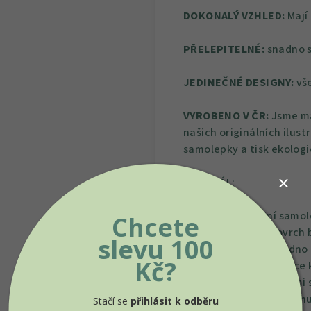
DOKONALÝ VZHLED:
Mají
PŘELEPITELNÉ:
snadno s
JEDINEČNÉ DESIGNY:
vše
VYROBENO V ČR:
Jsme ma
našich originálních ilust
samolepky a tisk ekolog
MATERIÁL:
Naše textilní samol
Chcete
Mají matný povrch 
slevu 100
Zároveň se snadno p
Kč?
Používáme vysoce kv
Tiskneme barvami s
pro kvalitu vzduchu
Stačí se
přihlásit k odběru