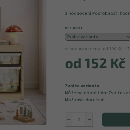
Průměrné
2 hodnocení
Podrobnosti hod
hodnocení
produktu
VELIKOST
je
5,0
z
standardní cena:
od 190 Kč
–2
5
od
152 Kč
hvězdiček.
Měrná
cena:
Zvolte variantu
Můžeme doručit do:
Zvolte va
Možnosti doručení
−
+