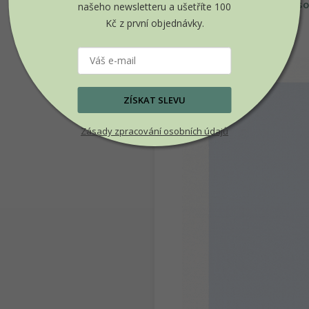
Naše samolepky jso
našeho newsletteru a ušetříte 100
Kč z první objednávky.
NÁVOD NA APLIKACI:
ZÍSKAT SLEVU
Zásady zpracování osobních údajů