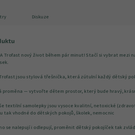
try
Diskuze
duktu
 Trofast nový život během pár minut! Stačí si vybrat mezi n
sek.
rofast jsou stylová třešnička, která zútulní každý dětský pok
 proměna — vytvořte dětem prostor, který bude hravý, krásn
e textilní samolepky jsou vysoce kvalitní, netoxické (zdravo
u tak vhodné do dětských pokojů, školek, nemocnic
o se nalepují i odlepují, proměnit dětský pokojíček tak zvlá