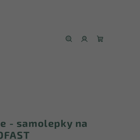
Hledat
Přihlášení
Nákupní
košík
se - samolepky na
ROFAST