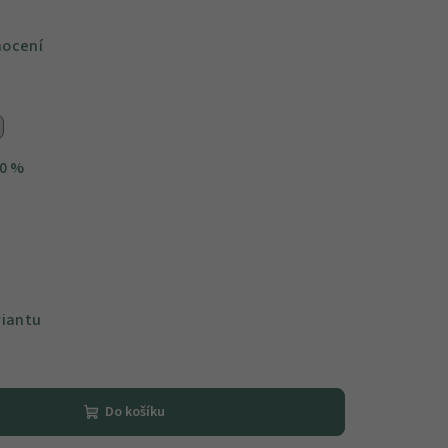
nocení
0 %
riantu
Do košíku