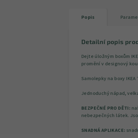
Popis
Parame
Detailní popis pro
Dejte úložným boxům IKEA
promění v designový kou
Samolepky na boxy IKEA T
Jednoduchý nápad, velká
BEZPEČNÉ PRO DĚTI:
naš
nebezpečných látek. Jso
SNADNÁ APLIKACE:
snadn