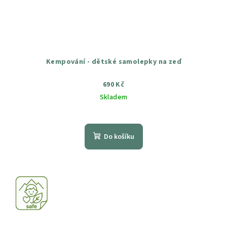
Kempování - dětské samolepky na zeď
690 Kč
Skladem
Průměrné
hodnocení
produktu
Do košíku
je
5,0
z
5
hvězdiček.