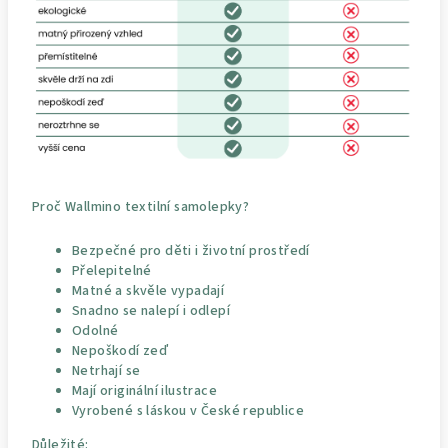
Proč Wallmino textilní samolepky?
Bezpečné pro děti i životní prostředí
Přelepitelné
Matné a skvěle vypadají
Snadno se nalepí i odlepí
Odolné
Nepoškodí zeď
Netrhají se
Mají originální ilustrace
Vyrobené s láskou v České republice
Důležité: