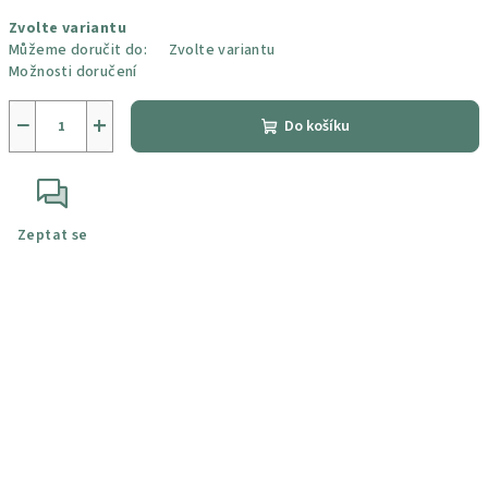
Měrná
Zvolte variantu
cena:
Můžeme doručit do:
Zvolte variantu
Možnosti doručení
−
+
Do košíku
Zeptat se