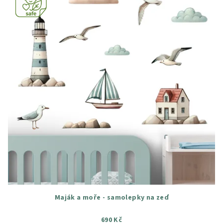
Maják a moře - samolepky na zeď
690 Kč