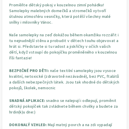
Proměňte dětský pokoj v kouzelnou zimní pohádku!
Samolepky malebných domečků a stromečků vytvoří
útulnou atmosféru vesničky, která potěší všechny malé
snílky i milovníky Vánoc.
Naše samolepky na zeď dokážou během okamžiku rozzářit i
tu nejnudnější stěnu a probudit v dětech touhu objevovat a
hrát si. Představte si tu radost a jiskřičky v očích vašich
dětí, když vstoupí do pokojíčku proměněného v kouzelnou
říši fantazie!
BEZPEČNÉ PRO DĚTI:
naše textilní samolepky jsou vysoce
kvalitní, netoxické (zdravotně nezávadné), bez PVC, ftalátů
a dalších nebezpečných látek. Jsou tak vhodné do dětských
pokojů, školek, nemocnic
SNADNÁ APLIKACE:
snadno se nalepují i odlepují, proměnit
dětský pokojíček tak zvládnete během chvilky a budete za
hrdin(k)u dne:)
DOKONALÝ VZHLED:
Mají matný povrch a na zdi vypadají