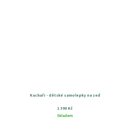
Kuchaři - dětské samolepky na zeď
1 390 Kč
Skladem
Průměrné