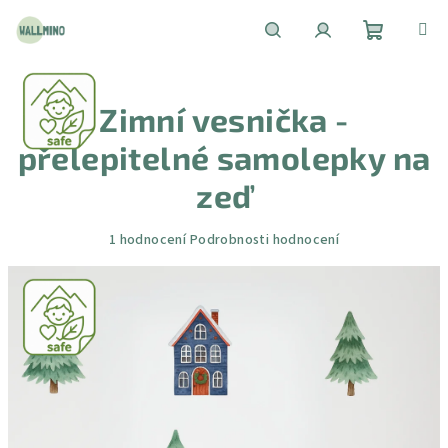
Přejít
na
obsah
Nákupní
Hledat
Přihlášení
Zimní vesnička -
košík
přelepitelné samolepky na
zeď
Průměrné
1 hodnocení
Podrobnosti hodnocení
hodnocení
produktu
je
5,0
z
5
hvězdiček.