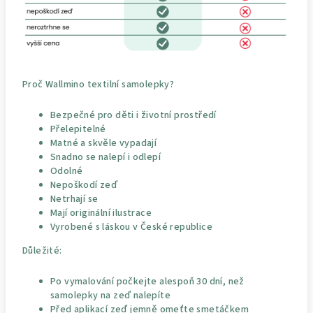
Proč Wallmino textilní samolepky?
Bezpečné pro děti i životní prostředí
Přelepitelné
Matné a skvěle vypadají
Snadno se nalepí i odlepí
Odolné
Nepoškodí zeď
Netrhají se
Mají originální ilustrace
Vyrobené s láskou v České republice
Důležité:
Po vymalování počkejte alespoň 30 dní, než
samolepky na zeď nalepíte
Před aplikací zeď jemně omeťte smetáčkem