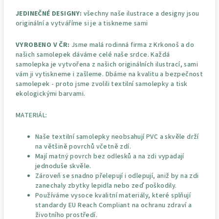
JEDINEČNÉ DESIGNY:
všechny naše ilustrace a designy jsou
originální a vytváříme si je a tiskneme sami
VYROBENO V ČR:
Jsme malá rodinná firma z Krkonoš a do
našich samolepek dáváme celé naše srdce. Každá
samolepka je vytvořena z našich originálních ilustrací, sami
vám ji vytiskneme i zašleme. Dbáme na kvalitu a bezpečnost
samolepek - proto jsme zvolili textilní samolepky a tisk
ekologickými barvami.
MATERIÁL:
Naše textilní samolepky neobsahují PVC a skvěle drží
na většině povrchů včetně zdí.
Mají matný povrch bez odlesků a na zdi vypadají
jednoduše skvěle.
Zároveň se snadno přelepují i odlepují, aniž by na zdi
zanechaly zbytky lepidla nebo zeď poškodily.
Používáme vysoce kvalitní materiály, které splňují
standardy EU Reach Compliant na ochranu zdraví a
životního prostředí.