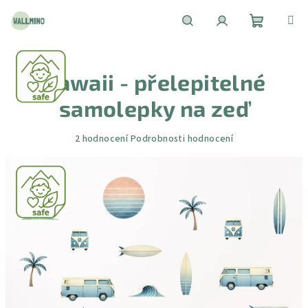
Přejít
na
obsah
Nákupní
Hledat
Přihlášení
Hawaii - přelepitelné
košík
samolepky na zeď
Průměrné
2 hodnocení
Podrobnosti hodnocení
hodnocení
produktu
je
5,0
z
5
hvězdiček.