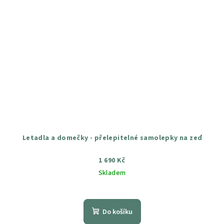
Letadla a domečky - přelepitelné samolepky na zeď
1 690 Kč
Skladem
Průměrné
hodnocení
produktu
Do košíku
je