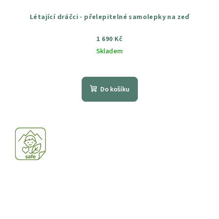
Létající dráčci - přelepitelné samolepky na zeď
1 690 Kč
Skladem
Průměrné
hodnocení
produktu
Do košíku
je
5,0
z
5
hvězdiček.