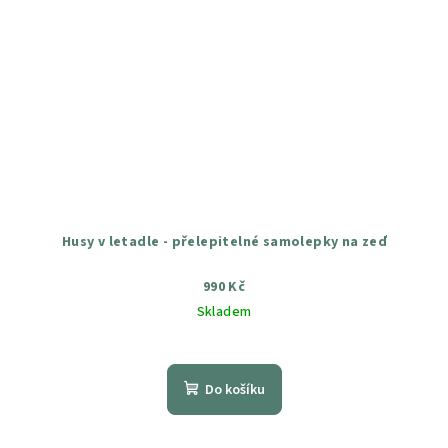
Husy v letadle - přelepitelné samolepky na zeď
990 Kč
Skladem
Průměrné
hodnocení
produktu
Do košíku
je
4,8
z