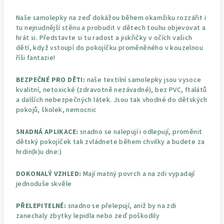
Naše samolepky na zeď dokážou během okamžiku rozzářit i
tu nejnudnější stěnu a probudit v dětech touhu objevovat a
hrát si. Představte si tu radost a jiskřičky v očích vašich
dětí, když vstoupí do pokojíčku proměněného v kouzelnou
říši fantazie!
BEZPEČNÉ PRO DĚTI:
naše textilní samolepky jsou vysoce
kvalitní, netoxické (zdravotně nezávadné), bez PVC, ftalátů
a dalších nebezpečných látek. Jsou tak vhodné do dětských
pokojů, školek, nemocnic
SNADNÁ APLIKACE:
snadno se nalepují i odlepují, proměnit
dětský pokojíček tak zvládnete během chvilky a budete za
hrdin(k)u dne:)
DOKONALÝ VZHLED:
Mají matný povrch a na zdi vypadají
jednoduše skvěle
PŘELEPITELNÉ:
snadno se přelepují, aniž by na zdi
zanechaly zbytky lepidla nebo zeď poškodily