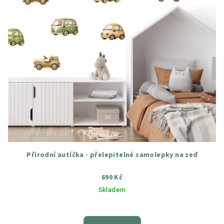
Přírodní autíčka - přelepitelné samolepky na zeď
690 Kč
Skladem
Průměrné
hodnocení