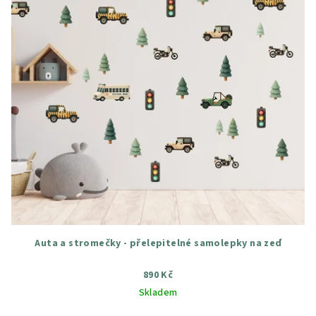
Auta a stromečky - přelepitelné samolepky na zeď
890 Kč
Skladem
Průměrné