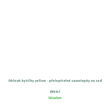
Oblouk kytičky yellow - přelepitelné samolepky na zeď
890 Kč
Skladem
Průměrné