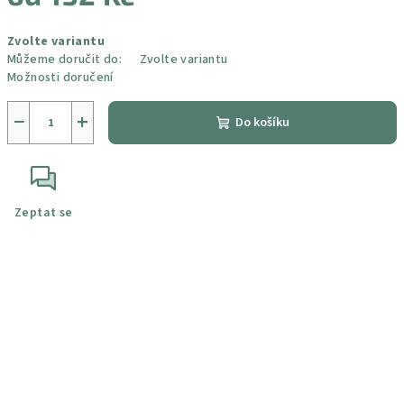
Měrná
Zvolte variantu
cena:
Můžeme doručit do:
Zvolte variantu
Možnosti doručení
−
+
Do košíku
Zeptat se