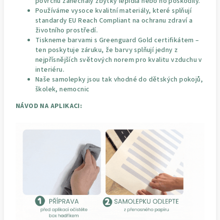
povrchu zanechaly zbytky lepidla nebo ho poškodily.
Používáme vysoce kvalitní materiály, které splňují
standardy EU Reach Compliant na ochranu zdraví a
životního prostředí.
Tiskneme barvami s Greenguard Gold certifikátem –
ten poskytuje záruku, že barvy splňují jedny z
nejpřísnějších světových norem pro kvalitu vzduchu v
interiéru.
Naše samolepky jsou tak vhodné do dětských pokojů,
školek, nemocnic
NÁVOD NA APLIKACI: