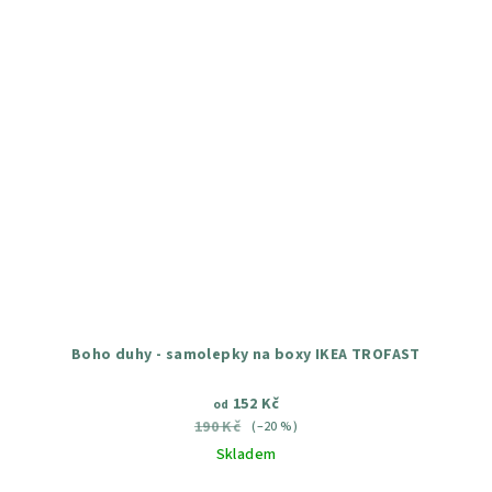
Boho duhy - samolepky na boxy IKEA TROFAST
152 Kč
od
190 Kč
(–20 %)
Skladem
Průměrné