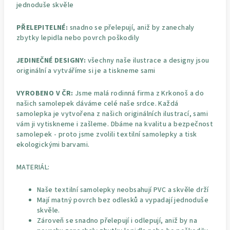
jednoduše skvěle
PŘELEPITELNÉ:
snadno se přelepují, aniž by zanechaly
zbytky lepidla nebo povrch poškodily
JEDINEČNÉ DESIGNY:
všechny naše ilustrace a designy jsou
originální a vytváříme si je a tiskneme sami
VYROBENO V ČR:
Jsme malá rodinná firma z Krkonoš a do
našich samolepek dáváme celé naše srdce. Každá
samolepka je vytvořena z našich originálních ilustrací, sami
vám ji vytiskneme i zašleme. Dbáme na kvalitu a bezpečnost
samolepek - proto jsme zvolili textilní samolepky a tisk
ekologickými barvami.
MATERIÁL:
Naše textilní samolepky neobsahují PVC a skvěle drží
Mají matný povrch bez odlesků a vypadají jednoduše
skvěle.
Zároveň se snadno přelepují i odlepují, aniž by na