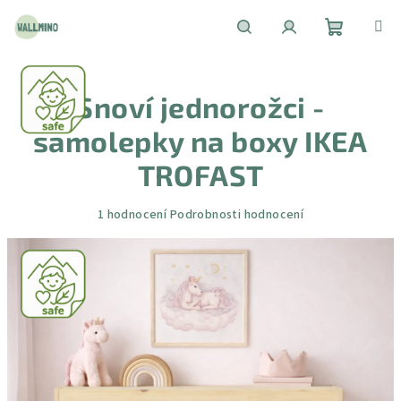
Přejít
na
obsah
Nákupní
Hledat
Přihlášení
Snoví jednorožci -
košík
samolepky na boxy IKEA
TROFAST
Průměrné
1 hodnocení
Podrobnosti hodnocení
hodnocení
produktu
je
5,0
z
5
hvězdiček.