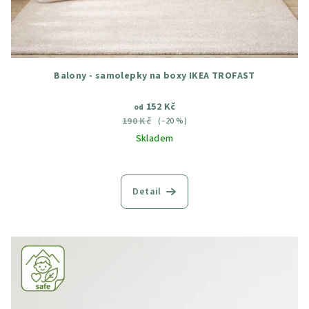
Balony - samolepky na boxy IKEA TROFAST
152 Kč
od
190 Kč
(–20 %)
Skladem
Průměrné
hodnocení
produktu
Detail
je
5,0
z
5
hvězdiček.