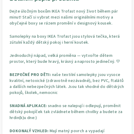
Dejte úložným boxům IKEA Trofast nový život během pár
minut! Stačí si vybrat mezi našimi originálními motivy a
obyčejné boxy se rázem promění v designový kousek.
Samolepky na boxy IKEA Trofast jsou stylová tečka, která
zútulní každý dětský pokoj i herní koutek.
Jednoduchý nápad, velká proměna — vytvořte dětem
prostor, který bude hravý, krásný a naprosto jedinečný. 💛
BEZPEČNÉ PRO DĚTI:
naše textilní samolepky jsou vysoce
kvalitní, netoxické (zdravotně nezávadné), bez PVC, ftalátů
a dalších nebezpečných látek. Jsou tak vhodné do dětských
pokojů, školek, nemocnic
SNADNÁ APLIKACE:
snadno se nalepují i odlepují, proměnit
dětský pokojíček tak zvládnete během chvilky a budete za
hrdin(k)u dne:)
DOKONALÝ VZHLED:
Mají matný povrch a vypadají