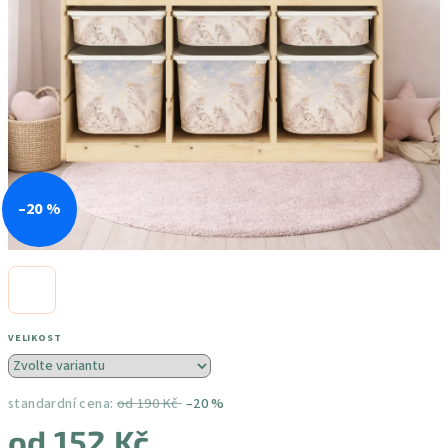
–20 %
VELIKOST
standardní cena:
od 190 Kč
–20 %
od
152 Kč