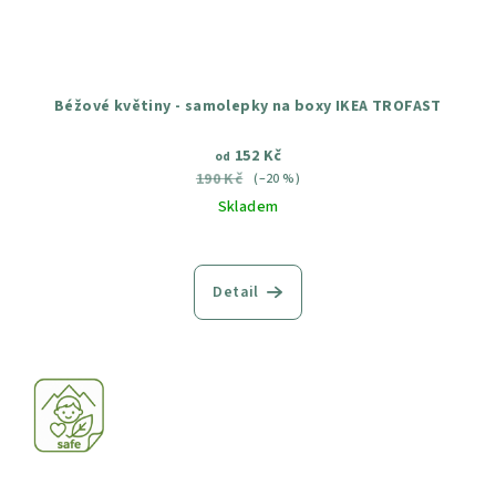
Béžové květiny - samolepky na boxy IKEA TROFAST
152 Kč
od
190 Kč
(–20 %)
Skladem
Průměrné
hodnocení
produktu
Detail
je
5,0
z
5
hvězdiček.