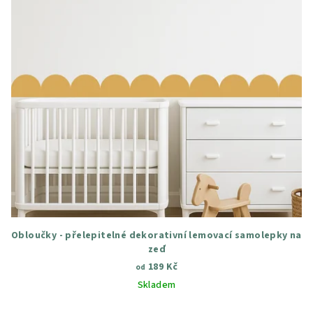
Obloučky - přelepitelné dekorativní lemovací samolepky na
zeď
189 Kč
od
Skladem
Průměrné