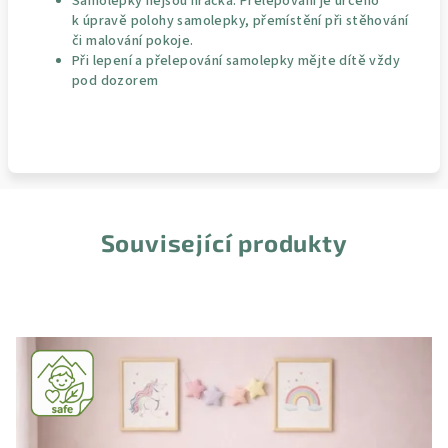
Samolepky nejsou hračka. Přelepování je určeno
k úpravě polohy samolepky, přemístění při stěhování
či malování pokoje.
Při lepení a přelepování samolepky mějte dítě vždy
pod dozorem
Související produkty