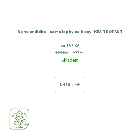
Boho srdíčka - samolepky na boxy IKEA TROFAST
152 Kč
od
190 Kč
(–20 %)
Skladem
Průměrné
hodnocení
produktu
Detail
je
4,5
z
5
hvězdiček.