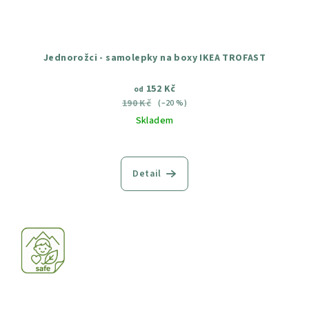
Jednorožci - samolepky na boxy IKEA TROFAST
152 Kč
od
190 Kč
(–20 %)
Skladem
Průměrné
hodnocení
produktu
Detail
je
5,0
z
5
hvězdiček.