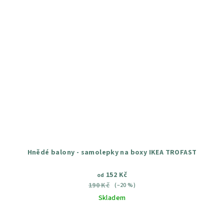
Hnědé balony - samolepky na boxy IKEA TROFAST
152 Kč
od
190 Kč
(–20 %)
Skladem
Průměrné
hodnocení