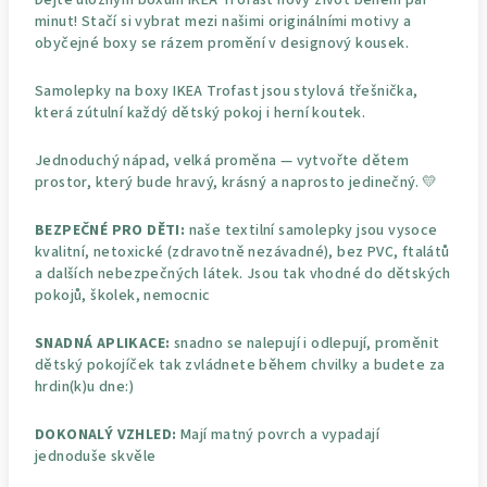
minut! Stačí si vybrat mezi našimi originálními motivy a
obyčejné boxy se rázem promění v designový kousek.
Samolepky na boxy IKEA Trofast jsou stylová třešnička,
která zútulní každý dětský pokoj i herní koutek.
Jednoduchý nápad, velká proměna — vytvořte dětem
prostor, který bude hravý, krásný a naprosto jedinečný. 💛
BEZPEČNÉ PRO DĚTI:
naše textilní samolepky jsou vysoce
kvalitní, netoxické (zdravotně nezávadné), bez PVC, ftalátů
a dalších nebezpečných látek. Jsou tak vhodné do dětských
pokojů, školek, nemocnic
SNADNÁ APLIKACE:
snadno se nalepují i odlepují, proměnit
dětský pokojíček tak zvládnete během chvilky a budete za
hrdin(k)u dne:)
DOKONALÝ VZHLED:
Mají matný povrch a vypadají
jednoduše skvěle