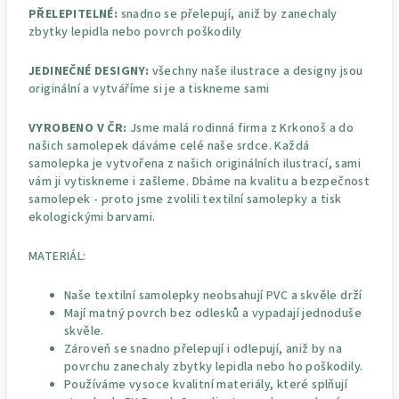
PŘELEPITELNÉ:
snadno se přelepují, aniž by zanechaly
zbytky lepidla nebo povrch poškodily
JEDINEČNÉ DESIGNY:
všechny naše ilustrace a designy jsou
originální a vytváříme si je a tiskneme sami
VYROBENO V ČR:
Jsme malá rodinná firma z Krkonoš a do
našich samolepek dáváme celé naše srdce. Každá
samolepka je vytvořena z našich originálních ilustrací, sami
vám ji vytiskneme i zašleme. Dbáme na kvalitu a bezpečnost
samolepek - proto jsme zvolili textilní samolepky a tisk
ekologickými barvami.
MATERIÁL:
Naše textilní samolepky neobsahují PVC a skvěle drží
Mají matný povrch bez odlesků a vypadají jednoduše
skvěle.
Zároveň se snadno přelepují i odlepují, aniž by na
povrchu zanechaly zbytky lepidla nebo ho poškodily.
Používáme vysoce kvalitní materiály, které splňují