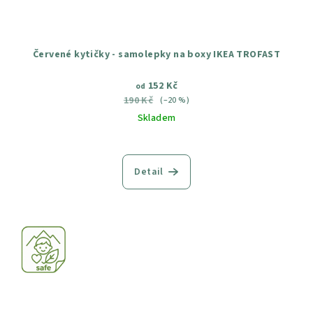
Červené kytičky - samolepky na boxy IKEA TROFAST
152 Kč
od
190 Kč
(–20 %)
Skladem
Průměrné
hodnocení
produktu
Detail
je
5,0
z
5
hvězdiček.