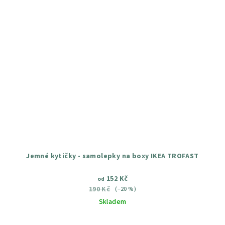
Jemné kytičky - samolepky na boxy IKEA TROFAST
152 Kč
od
190 Kč
(–20 %)
Skladem
Průměrné