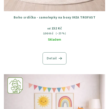
Boho srdíčka - samolepky na boxy IKEA TROFAST
152 Kč
od
190 Kč
(–20 %)
Skladem
Průměrné
hodnocení
produktu
Detail
je
4,5
z
5
hvězdiček.