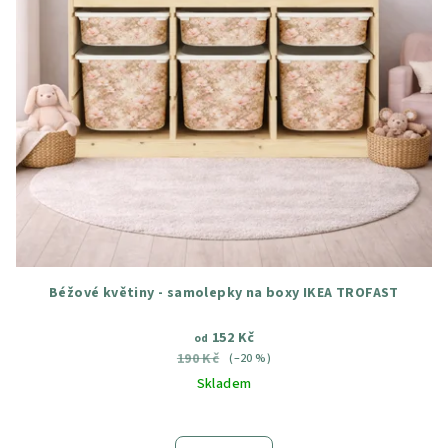
Béžové květiny - samolepky na boxy IKEA TROFAST
152 Kč
od
190 Kč
(–20 %)
Skladem
Průměrné
hodnocení