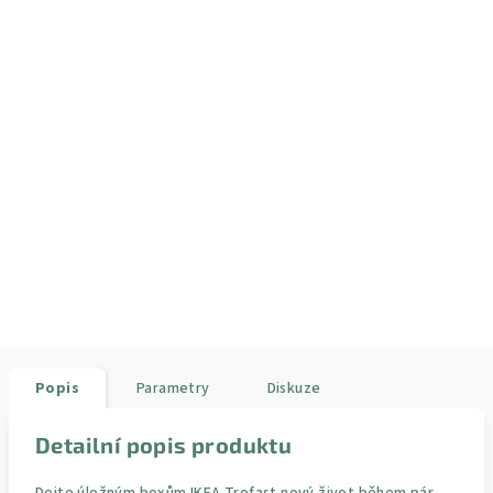
Popis
Parametry
Diskuze
Detailní popis produktu
Dejte úložným boxům IKEA Trofast nový život během pár