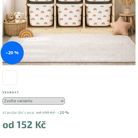
–20 %
VELIKOST
standardní cena:
od 190 Kč
–20 %
od
152 Kč
Měrná