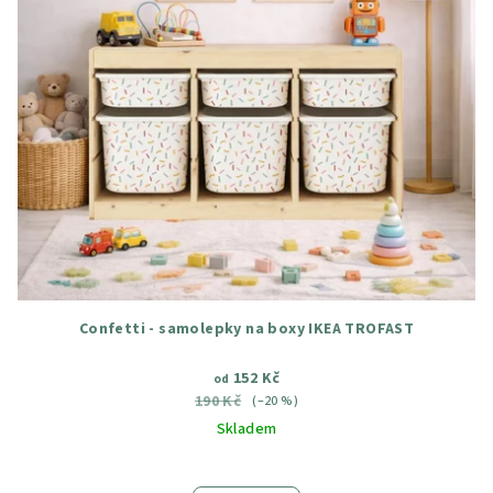
Confetti - samolepky na boxy IKEA TROFAST
152 Kč
od
190 Kč
(–20 %)
Skladem
Průměrné
hodnocení