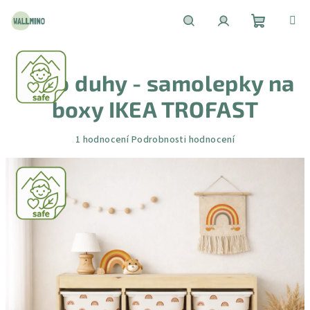
Přejít
na
obsah
Nákupní
Hledat
Přihlášení
Boho duhy - samolepky na
košík
boxy IKEA TROFAST
Průměrné
1 hodnocení
Podrobnosti hodnocení
hodnocení
produktu
je
5,0
z
5
hvězdiček.