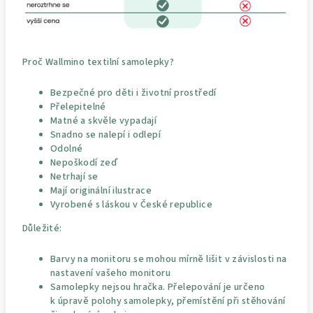
Proč Wallmino textilní samolepky?
Bezpečné pro děti i životní prostředí
Přelepitelné
Matné a skvěle vypadají
Snadno se nalepí i odlepí
Odolné
Nepoškodí zeď
Netrhají se
Mají originální ilustrace
Vyrobené s láskou v České republice
Důležité:
Barvy na monitoru se mohou mírně lišit v závislosti na
nastavení vašeho monitoru
Samolepky nejsou hračka. Přelepování je určeno
k úpravě polohy samolepky, přemístění při stěhování