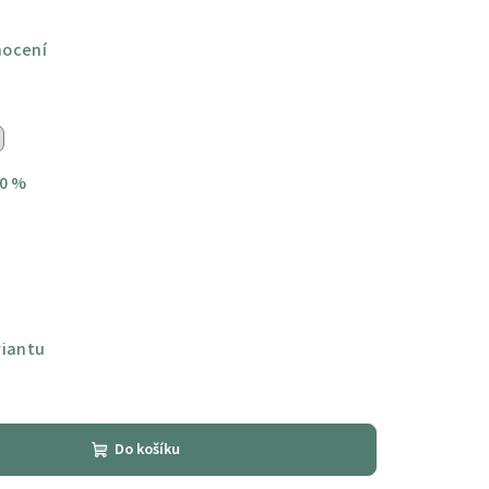
nocení
0 %
riantu
Do košíku