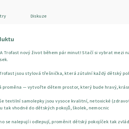
try
Diskuze
duktu
 Trofast nový život během pár minut! Stačí si vybrat mezi n
sek.
rofast jsou stylová třešnička, která zútulní každý dětský pok
 proměna — vytvořte dětem prostor, který bude hravý, krásn
e textilní samolepky jsou vysoce kvalitní, netoxické (zdravo
u tak vhodné do dětských pokojů, školek, nemocnic
o se nalepují i odlepují, proměnit dětský pokojíček tak zvlá