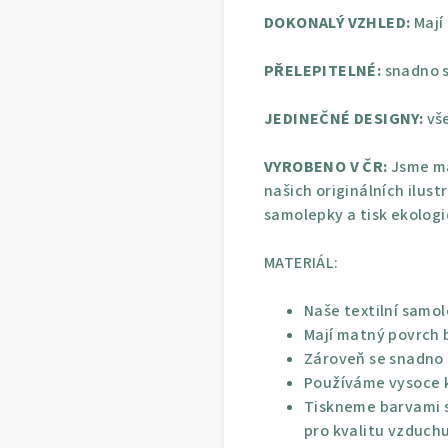
DOKONALÝ VZHLED:
Mají
PŘELEPITELNÉ:
snadno s
JEDINEČNÉ DESIGNY:
vše
VYROBENO V ČR:
Jsme ma
našich originálních ilust
samolepky a tisk ekolog
MATERIÁL:
Naše textilní samol
Mají matný povrch 
Zároveň se snadno p
Používáme vysoce kv
Tiskneme barvami s
pro kvalitu vzduchu