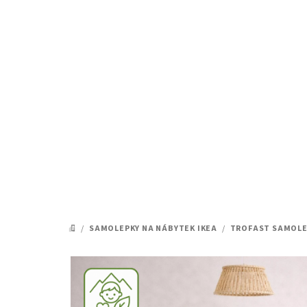
Přejít
na
obsah
/
SAMOLEPKY NA NÁBYTEK IKEA
/
TROFAST SAMOLE
DOMŮ