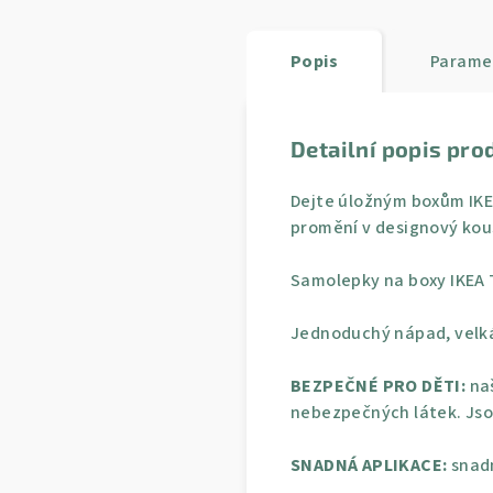
Popis
Parame
Detailní popis pro
Dejte úložným boxům IKEA
promění v designový kou
Samolepky na boxy IKEA T
Jednoduchý nápad, velká
BEZPEČNÉ PRO DĚTI:
naš
nebezpečných látek. Jso
SNADNÁ APLIKACE:
snadn