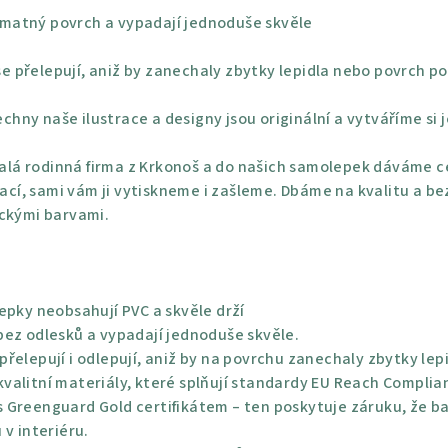
 matný povrch a vypadají jednoduše skvěle
e přelepují, aniž by zanechaly zbytky lepidla nebo povrch po
chny naše ilustrace a designy jsou originální a vytváříme si 
lá rodinná firma z Krkonoš a do našich samolepek dáváme ce
rací, sami vám ji vytiskneme i zašleme. Dbáme na kvalitu a be
ickými barvami.
epky neobsahují PVC a skvěle drží
bez odlesků a vypadají jednoduše skvěle.
řelepují i odlepují, aniž by na povrchu zanechaly zbytky lep
alitní materiály, které splňují standardy EU Reach Complian
 Greenguard Gold certifikátem – ten poskytuje záruku, že bar
 v interiéru.