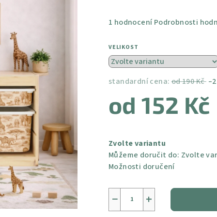
Průměrné
1 hodnocení
Podrobnosti hod
hodnocení
produktu
VELIKOST
je
5,0
z
standardní cena:
od 190 Kč
–2
5
od
152 Kč
hvězdiček.
Měrná
cena:
Zvolte variantu
Můžeme doručit do:
Zvolte va
Možnosti doručení
−
+