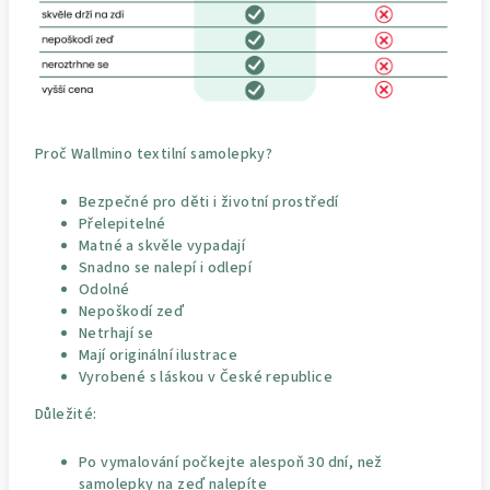
Proč Wallmino textilní samolepky?
Bezpečné pro děti i životní prostředí
Přelepitelné
Matné a skvěle vypadají
Snadno se nalepí i odlepí
Odolné
Nepoškodí zeď
Netrhají se
Mají originální ilustrace
Vyrobené s láskou v České republice
Důležité:
Po vymalování počkejte alespoň 30 dní, než
samolepky na zeď nalepíte