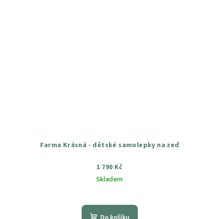
Farma Krásná - dětské samolepky na zeď
1 790 Kč
Skladem
Průměrné
hodnocení
produktu
Do košíku