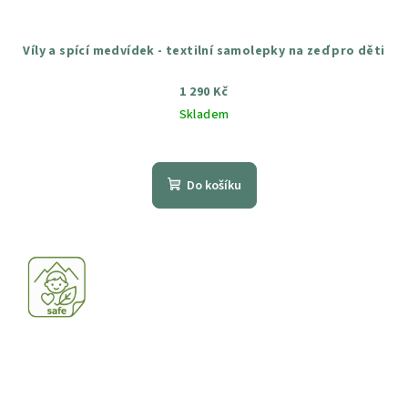
Víly a spící medvídek - textilní samolepky na zeď pro děti
1 290 Kč
Skladem
Průměrné
hodnocení
produktu
Do košíku
je
4,5
z
5
hvězdiček.