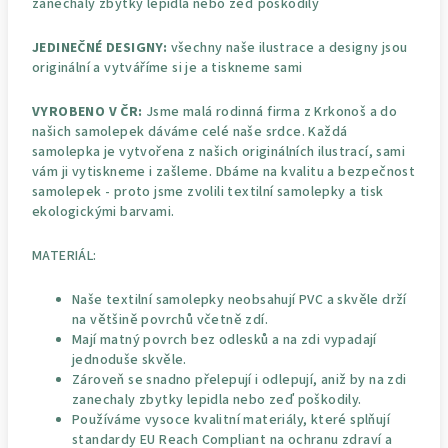
zanechaly zbytky lepidla nebo zeď poškodily
JEDINEČNÉ DESIGNY:
všechny naše ilustrace a designy jsou
originální a vytváříme si je a tiskneme sami
VYROBENO V ČR:
Jsme malá rodinná firma z Krkonoš a do
našich samolepek dáváme celé naše srdce. Každá
samolepka je vytvořena z našich originálních ilustrací, sami
vám ji vytiskneme i zašleme. Dbáme na kvalitu a bezpečnost
samolepek - proto jsme zvolili textilní samolepky a tisk
ekologickými barvami.
MATERIÁL:
Naše textilní samolepky neobsahují PVC a skvěle drží
na většině povrchů včetně zdí.
Mají matný povrch bez odlesků a na zdi vypadají
jednoduše skvěle.
Zároveň se snadno přelepují i odlepují, aniž by na zdi
zanechaly zbytky lepidla nebo zeď poškodily.
Používáme vysoce kvalitní materiály, které splňují
standardy EU Reach Compliant na ochranu zdraví a