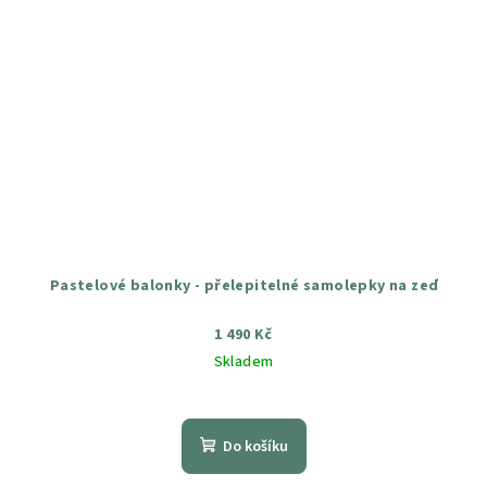
Pastelové balonky - přelepitelné samolepky na zeď
1 490 Kč
Skladem
Průměrné
hodnocení
produktu
Do košíku
je
4,5