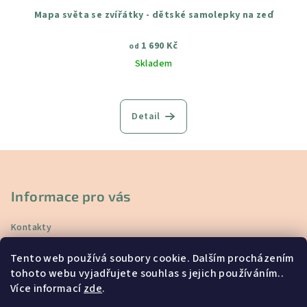
Mapa světa se zvířátky - dětské samolepky na zeď
1 690 Kč
od
Skladem
Průměrné
hodnocení
produktu
Detail
je
4,3
z
Z
5
á
hvězdiček.
p
Informace pro vás
a
Kontakty
t
Doprava a platba
í
Tento web používá soubory cookie. Dalším procházením
Vrácení a reklamace
tohoto webu vyjadřujete souhlas s jejich používáním..
Obchodní podmínky
Více informací
zde
.
Podmínky ochrany osobních údajů