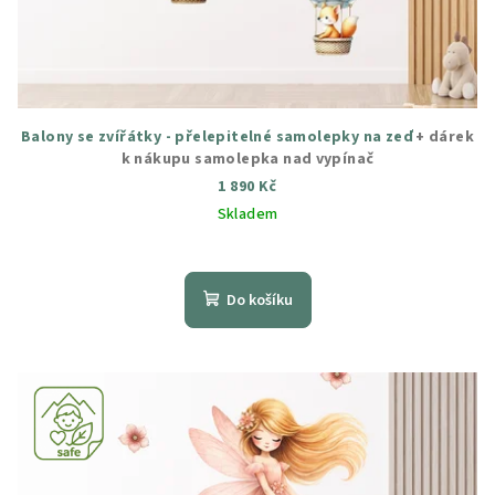
Balony se zvířátky - přelepitelné samolepky na zeď
+ dárek
k nákupu samolepka nad vypínač
1 890 Kč
Skladem
Průměrné
hodnocení
produktu
Do košíku
je
5,0
z
5
hvězdiček.