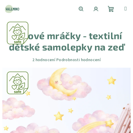
Přejít
na
obsah
Nákupní
Hledat
Přihlášení
Růžové mráčky - textilní
košík
dětské samolepky na zeď
Průměrné
2 hodnocení
Podrobnosti hodnocení
hodnocení
produktu
je
5,0
z
5
hvězdiček.