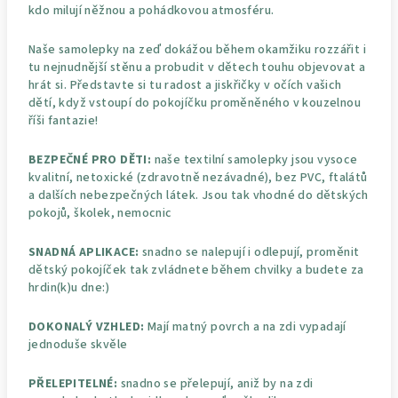
kdo milují něžnou a pohádkovou atmosféru.
Naše samolepky na zeď dokážou během okamžiku rozzářit i
tu nejnudnější stěnu a probudit v dětech touhu objevovat a
hrát si. Představte si tu radost a jiskřičky v očích vašich
dětí, když vstoupí do pokojíčku proměněného v kouzelnou
říši fantazie!
BEZPEČNÉ PRO DĚTI:
naše textilní samolepky jsou vysoce
kvalitní, netoxické (zdravotně nezávadné), bez PVC, ftalátů
a dalších nebezpečných látek. Jsou tak vhodné do dětských
pokojů, školek, nemocnic
SNADNÁ APLIKACE:
snadno se nalepují i odlepují, proměnit
dětský pokojíček tak zvládnete během chvilky a budete za
hrdin(k)u dne:)
DOKONALÝ VZHLED:
Mají matný povrch a na zdi vypadají
jednoduše skvěle
PŘELEPITELNÉ:
snadno se přelepují, aniž by na zdi