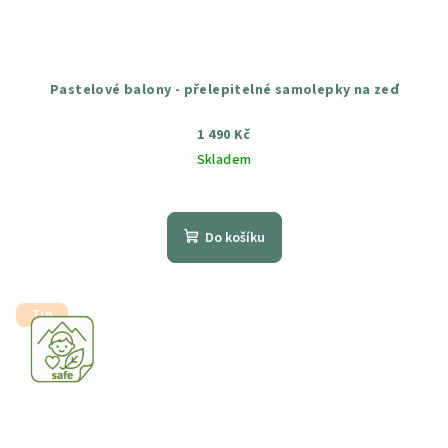
Pastelové balony - přelepitelné samolepky na zeď
1 490 Kč
Skladem
Průměrné
hodnocení
produktu
Do košíku
je
4,8
z
5
Tip
hvězdiček.