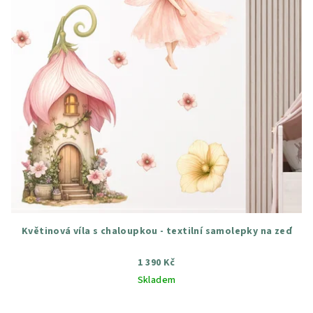
Květinová víla s chaloupkou - textilní samolepky na zeď
1 390 Kč
Skladem
Průměrné