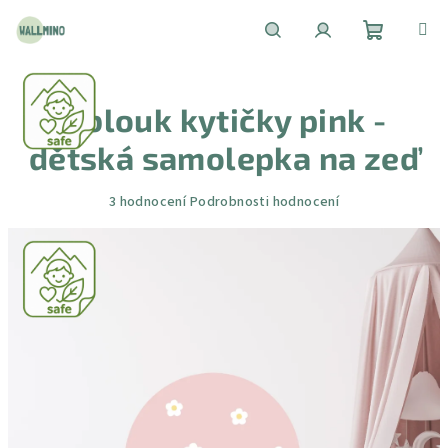
Přejít
na
obsah
Nákupní
Hledat
Přihlášení
Oblouk kytičky pink -
košík
dětská samolepka na zeď
Průměrné
3 hodnocení
Podrobnosti hodnocení
hodnocení
produktu
je
5,0
z
5
hvězdiček.