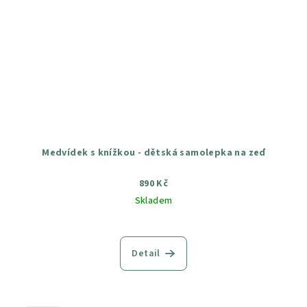
Medvídek s knížkou - dětská samolepka na zeď
890 Kč
Skladem
Průměrné
hodnocení
produktu
Detail
je
5,0
z
5