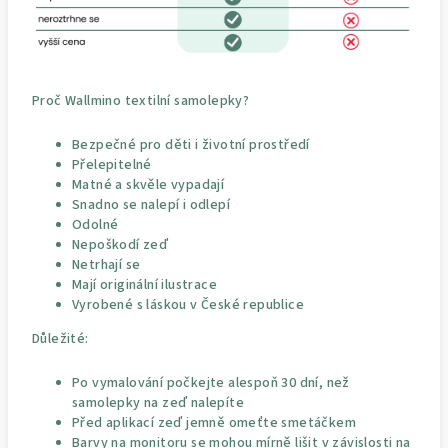
Proč Wallmino textilní samolepky?
Bezpečné pro děti i životní prostředí
Přelepitelné
Matné a skvěle vypadají
Snadno se nalepí i odlepí
Odolné
Nepoškodí zeď
Netrhají se
Mají originální ilustrace
Vyrobené s láskou v České republice
Důležité:
Po vymalování počkejte alespoň 30 dní, než
samolepky na zeď nalepíte
Před aplikací zeď jemně omeťte smetáčkem
Barvy na monitoru se mohou mírně lišit v závislosti na