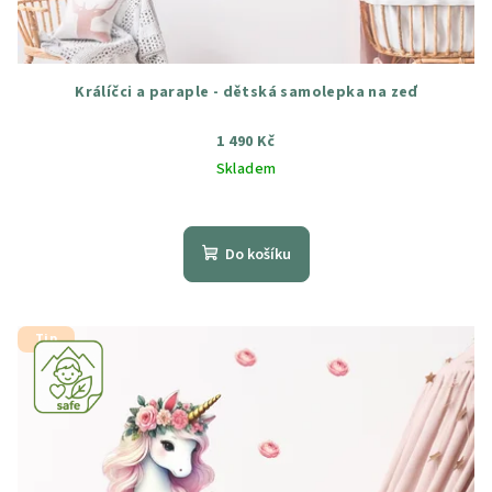
Králíčci a paraple - dětská samolepka na zeď
1 490 Kč
Skladem
Průměrné
hodnocení
produktu
Do košíku
je
5,0
z
5
Tip
hvězdiček.