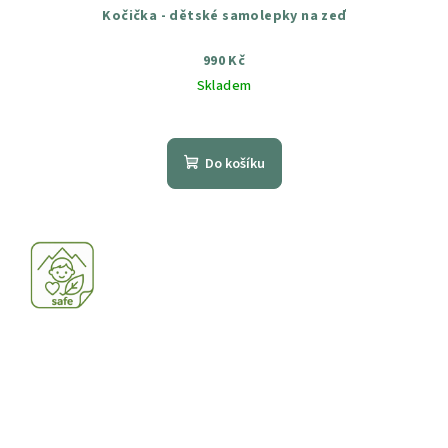
Kočička - dětské samolepky na zeď
990 Kč
Skladem
Průměrné
hodnocení
produktu
Do košíku
je
5,0
z
5
hvězdiček.