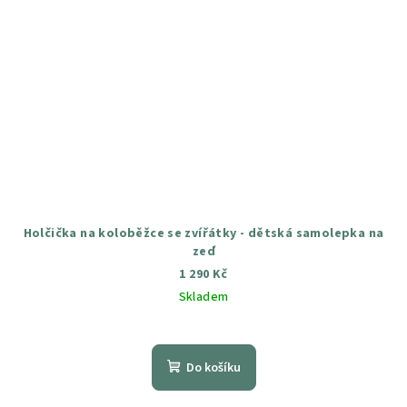
Holčička na koloběžce se zvířátky - dětská samolepka na
zeď
1 290 Kč
Skladem
Průměrné
hodnocení
produktu
Do košíku
je
5,0