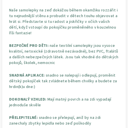
Naše samolepky na zeď dokážou během okamžiku rozzářit i
tu nejnudnější stěnu a probudit v dětech touhu objevovat a
hrát si. Představte si tu radost a jiskřičky v očích vašich
dětí, když vstoupí do pokojíčku proměněného v kouzelnou
říši fantazie!
BEZPEČNÉ PRO DĚTI:
naše textilní samolepky jsou vysoce
kvalitní, netoxické (zdravotně nezávadné), bez PVC, ftalátů
a dalších nebezpečných látek. Jsou tak vhodné do dětských
pokojů, školek, nemocnic
SNADNÁ APLIKACE:
snadno se nalepují i odlepují, proměnit
dětský pokojíček tak zvládnete během chvilky a budete za
hrdin(k)u dne:)
DOKONALÝ VZHLED:
Mají matný povrch a na zdi vypadají
jednoduše skvěle
PŘELEPITELNÉ:
snadno se přelepují, aniž by na zdi
zanechaly zbytky lepidla nebo zeď poškodily