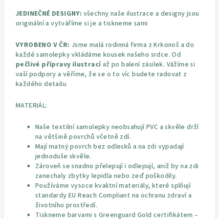
JEDINEČNÉ DESIGNY:
všechny naše ilustrace a designy jsou
originální a vytváříme si je a tiskneme sami
VYROBENO V ČR:
Jsme malá rodinná firma z Krkonoš a do
každé samolepky vkládáme kousek našeho srdce. Od
pečlivé přípravy ilustrací
až po balení zásilek. Vážíme si
vaší podpory a věříme, že se o to víc budete radovat z
každého detailu.
MATERIÁL:
Naše textilní samolepky neobsahují PVC a skvěle drží
na většině povrchů včetně zdí.
Mají matný povrch bez odlesků a na zdi vypadají
jednoduše skvěle.
Zároveň se snadno přelepují i odlepují, aniž by na zdi
zanechaly zbytky lepidla nebo zeď poškodily.
Používáme vysoce kvalitní materiály, které splňují
standardy EU Reach Compliant na ochranu zdraví a
životního prostředí.
Tiskneme barvami s Greenguard Gold certifikátem –