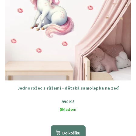
Jednorožec s růžemi - dětská samolepka na zeď
990 Kč
Skladem
Průměrné
hodnocení
produktu
Do košíku