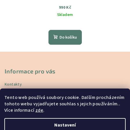
990 Kč
Skladem
Průměrné
hodnocení
produktu
Do košíku
je
5,0
z
Z
5
á
hvězdiček.
p
Informace pro vás
a
Kontakty
t
Doprava a platba
í
Tento web používá soubory cookie. Dalším procházením
Vrácení a reklamace
tohoto webu vyjadřujete souhlas s jejich používáním..
Obchodní podmínky
Více informací
zde
.
Podmínky ochrany osobních údajů
Blog
Nastavení