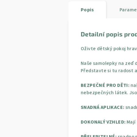
Popis
Parame
Detailní popis pro
Oživte dětský pokoj hrav
Naše samolepky na zeď d
Představte si tu radost a
BEZPEČNÉ PRO DĚTI:
naš
nebezpečných látek. Jso
SNADNÁ APLIKACE:
snadn
DOKONALÝ VZHLED:
Mají
PŘELEPITELNÉ:
snadno s