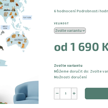
Průměrné
6 hodnocení
Podrobnosti hod
hodnocení
produktu
VELIKOST
je
4,5
z
od
1 690 
5
hvězdiček.
Měrná
cena:
Zvolte variantu
Můžeme doručit do:
Zvolte va
Možnosti doručení
−
+