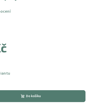
nocení
Kč
riantu
Do košíku