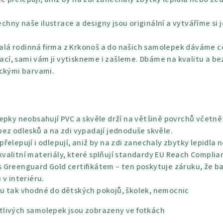
chny naše ilustrace a designy jsou originální a vytváříme si 
lá rodinná firma z Krkonoš a do našich samolepek dáváme ce
rací, sami vám ji vytiskneme i zašleme. Dbáme na kvalitu a be
ickými barvami.
epky neobsahují PVC a skvěle drží na většině povrchů včetně 
ez odlesků a na zdi vypadají jednoduše skvěle.
řelepují i odlepují, aniž by na zdi zanechaly zbytky lepidla 
alitní materiály, které splňují standardy EU Reach Complian
 Greenguard Gold certifikátem – ten poskytuje záruku, že bar
 v interiéru.
u tak vhodné do dětských pokojů, školek, nemocnic
livých samolepek jsou zobrazeny ve fotkách