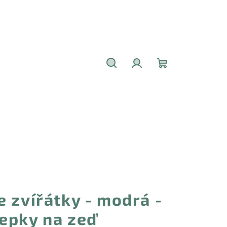
Hledat
Přihlášení
Nákupní
košík
 zvířátky - modrá -
epky na zeď