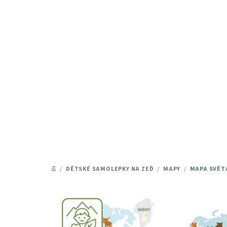
Přejít
na
obsah
/
DĚTSKÉ SAMOLEPKY NA ZEĎ
/
MAPY
/
MAPA SVĚTA
DOMŮ