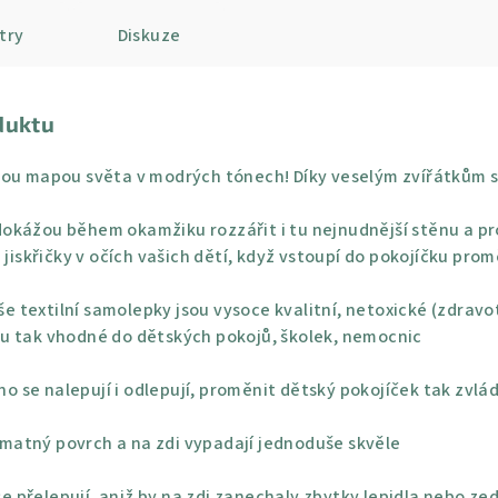
try
Diskuze
duktu
ou mapou světa v modrých tónech! Díky veselým zvířátkům se d
okážou během okamžiku rozzářit i tu nejnudnější stěnu a pro
 jiskřičky v očích vašich dětí, když vstoupí do pokojíčku pro
e textilní samolepky jsou vysoce kvalitní, netoxické (zdravo
u tak vhodné do dětských pokojů, školek, nemocnic
o se nalepují i odlepují, proměnit dětský pokojíček tak zvlá
 matný povrch a na zdi vypadají jednoduše skvěle
e přelepují, aniž by na zdi zanechaly zbytky lepidla nebo ze