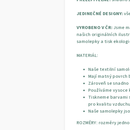
JEDINEČNÉ DESIGNY:
vše
VYROBENO V ČR:
Jsme ma
našich originálních ilust
samolepky a tisk ekolog
MATERIÁL:
Naše textilní samol
Mají matný povrch b
Zároveň se snadno p
Používáme vysoce kv
Tiskneme barvami s
pro kvalitu vzduchu
Naše samolepky jso
ROZMĚRY: rozměry jednot