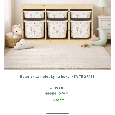
Balony - samolepky na boxy IKEA TROFAST
152 Kč
od
190 Kč
(–20 %)
Skladem
Průměrné
hodnocení