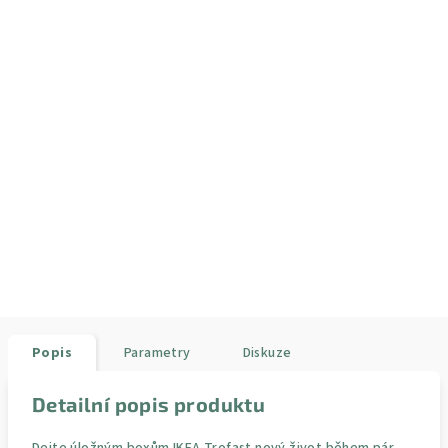
Popis
Parametry
Diskuze
Detailní popis produktu
Dejte úložným boxům IKEA Trofast nový život během pár