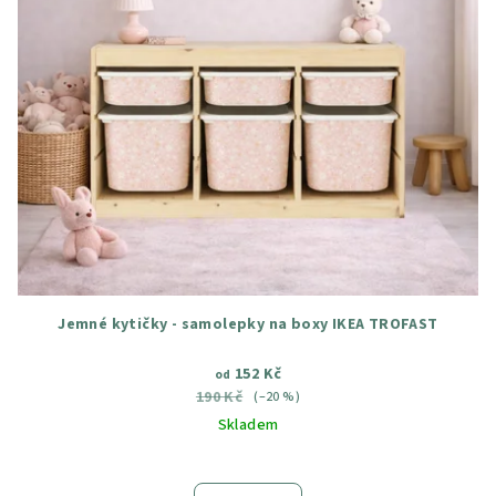
Jemné kytičky - samolepky na boxy IKEA TROFAST
152 Kč
od
190 Kč
(–20 %)
Skladem
Průměrné
hodnocení