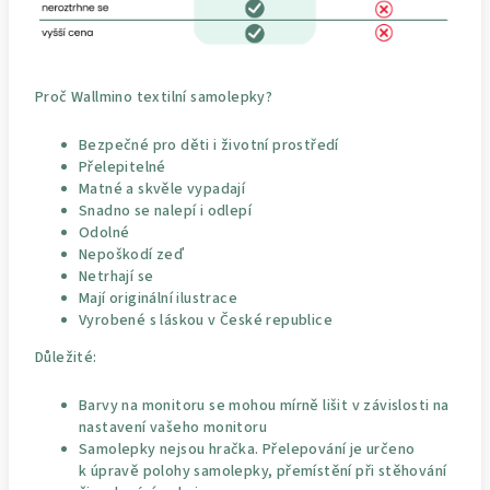
Proč Wallmino textilní samolepky?
Bezpečné pro děti i životní prostředí
Přelepitelné
Matné a skvěle vypadají
Snadno se nalepí i odlepí
Odolné
Nepoškodí zeď
Netrhají se
Mají originální ilustrace
Vyrobené s láskou v České republice
Důležité:
Barvy na monitoru se mohou mírně lišit v závislosti na
nastavení vašeho monitoru
Samolepky nejsou hračka. Přelepování je určeno
k úpravě polohy samolepky, přemístění při stěhování