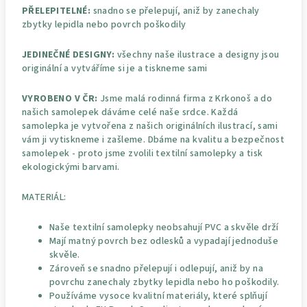
PŘELEPITELNÉ:
snadno se přelepují, aniž by zanechaly
zbytky lepidla nebo povrch poškodily
JEDINEČNÉ DESIGNY:
všechny naše ilustrace a designy jsou
originální a vytváříme si je a tiskneme sami
VYROBENO V ČR:
Jsme malá rodinná firma z Krkonoš a do
našich samolepek dáváme celé naše srdce. Každá
samolepka je vytvořena z našich originálních ilustrací, sami
vám ji vytiskneme i zašleme. Dbáme na kvalitu a bezpečnost
samolepek - proto jsme zvolili textilní samolepky a tisk
ekologickými barvami.
MATERIÁL:
Naše textilní samolepky neobsahují PVC a skvěle drží
Mají matný povrch bez odlesků a vypadají jednoduše
skvěle.
Zároveň se snadno přelepují i odlepují, aniž by na
povrchu zanechaly zbytky lepidla nebo ho poškodily.
Používáme vysoce kvalitní materiály, které splňují