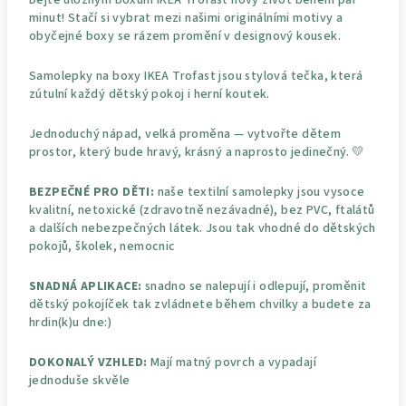
minut! Stačí si vybrat mezi našimi originálními motivy a
obyčejné boxy se rázem promění v designový kousek.
Samolepky na boxy IKEA Trofast jsou stylová tečka, která
zútulní každý dětský pokoj i herní koutek.
Jednoduchý nápad, velká proměna — vytvořte dětem
prostor, který bude hravý, krásný a naprosto jedinečný. 💛
BEZPEČNÉ PRO DĚTI:
naše textilní samolepky jsou vysoce
kvalitní, netoxické (zdravotně nezávadné), bez PVC, ftalátů
a dalších nebezpečných látek. Jsou tak vhodné do dětských
pokojů, školek, nemocnic
SNADNÁ APLIKACE:
snadno se nalepují i odlepují, proměnit
dětský pokojíček tak zvládnete během chvilky a budete za
hrdin(k)u dne:)
DOKONALÝ VZHLED:
Mají matný povrch a vypadají
jednoduše skvěle