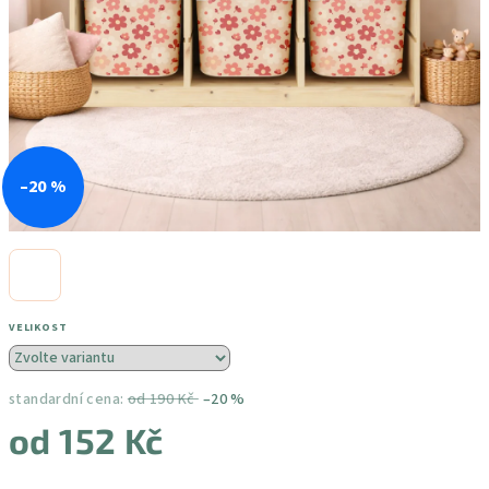
–20 %
VELIKOST
standardní cena:
od 190 Kč
–20 %
od
152 Kč
Měrná