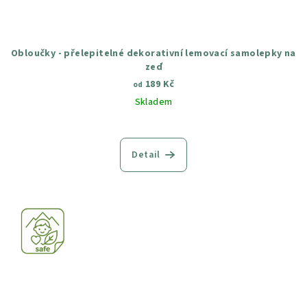
Obloučky - přelepitelné dekorativní lemovací samolepky na
zeď
189 Kč
od
Skladem
Průměrné
hodnocení
produktu
Detail
je
4,6
z
5
hvězdiček.