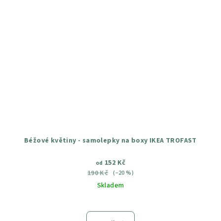
Béžové květiny - samolepky na boxy IKEA TROFAST
152 Kč
od
190 Kč
(–20 %)
Skladem
Průměrné
hodnocení
produktu