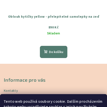
Oblouk kytičky yellow - přelepitelné samolepky na zeď
890 Kč
Skladem
Průměrné
hodnocení
produktu
Do košíku
je
5,0
z
Z
5
á
hvězdiček.
p
Informace pro vás
a
Kontakty
t
Doprava a platba
í
Tento web používá soubory cookie. Dalším procházením
Vrácení a reklamace
tohoto webu vyjadřujete souhlas s jejich používáním..