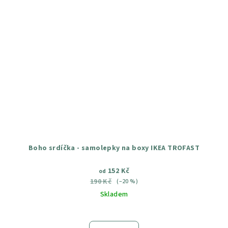
Boho srdíčka - samolepky na boxy IKEA TROFAST
152 Kč
od
190 Kč
(–20 %)
Skladem
Průměrné
hodnocení