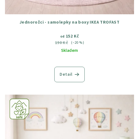
Jednorožci - samolepky na boxy IKEA TROFAST
152 Kč
od
190 Kč
(–20 %)
Skladem
Průměrné
hodnocení
produktu
Detail
je
5,0
z
5
hvězdiček.