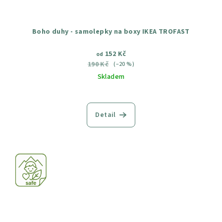
Boho duhy - samolepky na boxy IKEA TROFAST
152 Kč
od
190 Kč
(–20 %)
Skladem
Průměrné
hodnocení
produktu
Detail
je
5,0
z
5
hvězdiček.