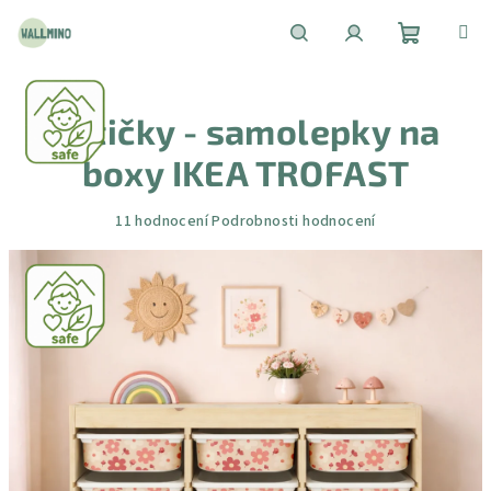
Přejít
na
obsah
Nákupní
Hledat
Přihlášení
Kytičky - samolepky na
košík
boxy IKEA TROFAST
Průměrné
11 hodnocení
Podrobnosti hodnocení
hodnocení
produktu
je
4,3
z
5
hvězdiček.