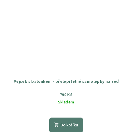
Pejsek s balonkem - přelepitelné samolepky na zeď
790 Kč
Skladem
Průměrné
hodnocení
produktu
Do košíku
je