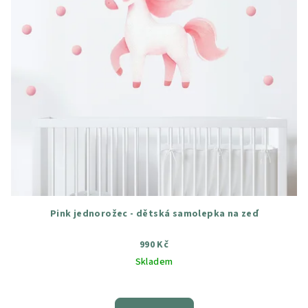
Pink jednorožec - dětská samolepka na zeď
990 Kč
Skladem
Průměrné
hodnocení