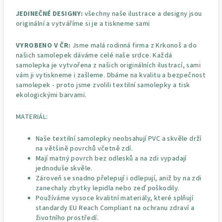
JEDINEČNÉ DESIGNY:
všechny naše ilustrace a designy jsou
originální a vytváříme si je a tiskneme sami
VYROBENO V ČR:
Jsme malá rodinná firma z Krkonoš a do
našich samolepek dáváme celé naše srdce. Každá
samolepka je vytvořena z našich originálních ilustrací, sami
vám ji vytiskneme i zašleme. Dbáme na kvalitu a bezpečnost
samolepek - proto jsme zvolili textilní samolepky a tisk
ekologickými barvami.
MATERIÁL:
Naše textilní samolepky neobsahují PVC a skvěle drží
na většině povrchů včetně zdí.
Mají matný povrch bez odlesků a na zdi vypadají
jednoduše skvěle.
Zároveň se snadno přelepují i odlepují, aniž by na zdi
zanechaly zbytky lepidla nebo zeď poškodily.
Používáme vysoce kvalitní materiály, které splňují
standardy EU Reach Compliant na ochranu zdraví a
životního prostředí.