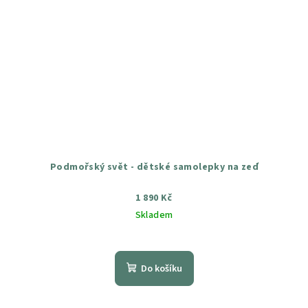
Podmořský svět - dětské samolepky na zeď
1 890 Kč
Skladem
Průměrné
hodnocení
produktu
Do košíku
je
5,0
z