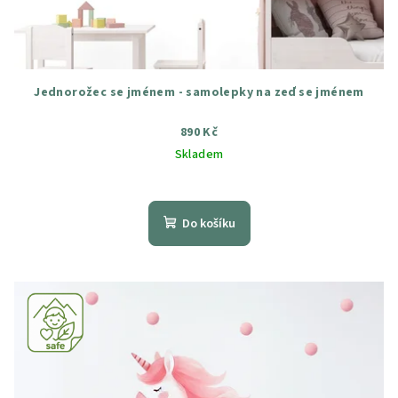
Jednorožec se jménem - samolepky na zeď se jménem
890 Kč
Skladem
Průměrné
hodnocení
produktu
Do košíku
je
5,0
z
5
hvězdiček.