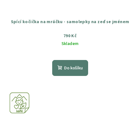
Spící kočička na mráčku - samolepky na zeď se jménem
790 Kč
Skladem
Průměrné
hodnocení
produktu
Do košíku
je
4,9
z
5
hvězdiček.