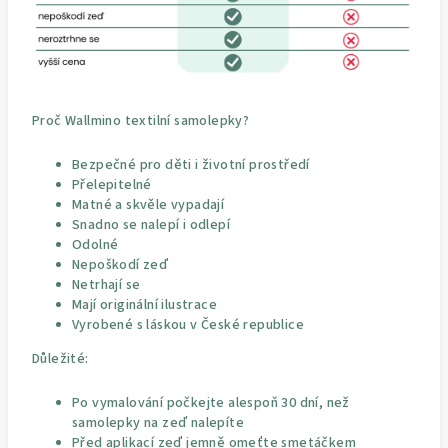
Proč Wallmino textilní samolepky?
Bezpečné pro děti i životní prostředí
Přelepitelné
Matné a skvěle vypadají
Snadno se nalepí i odlepí
Odolné
Nepoškodí zeď
Netrhají se
Mají originální ilustrace
Vyrobené s láskou v České republice
Důležité:
Po vymalování počkejte alespoň 30 dní, než
samolepky na zeď nalepíte
Před aplikací zeď jemně omeťte smetáčkem