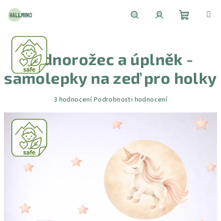
Přejít
na
obsah
Nákupní
Hledat
Přihlášení
Jednorožec a úplněk -
košík
samolepky na zeď pro holky
Průměrné
3 hodnocení
Podrobnosti hodnocení
hodnocení
produktu
je
5,0
z
5
hvězdiček.