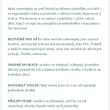
Naše samolepky na zeď dokážou během okamžiku rozzářit i
tu nejnudnější stěnu a probudit v dětech touhu objevovat a
hrát si. Představte si tu radost a jiskřičky v očích vašich
dětí, když vstoupí do pokojíčku proměněného v kouzelnou
říši fantazie!
BEZPEČNÉ PRO DĚTI:
naše textilní samolepky jsou vysoce
kvalitní, netoxické (zdravotně nezávadné), bez PVC, ftalátů
a dalších nebezpečných látek. Jsou tak vhodné do dětských
pokojů, školek, nemocnic
SNADNÁ APLIKACE:
snadno se nalepují i odlepují, proměnit
dětský pokojíček tak zvládnete během chvilky a budete za
hrdin(k)u dne:)
DOKONALÝ VZHLED:
Mají matný povrch a na zdi vypadají
jednoduše skvěle
PŘELEPITELNÉ:
snadno se přelepují, aniž by na zdi
zanechaly zbytky lepidla nebo zeď poškodily