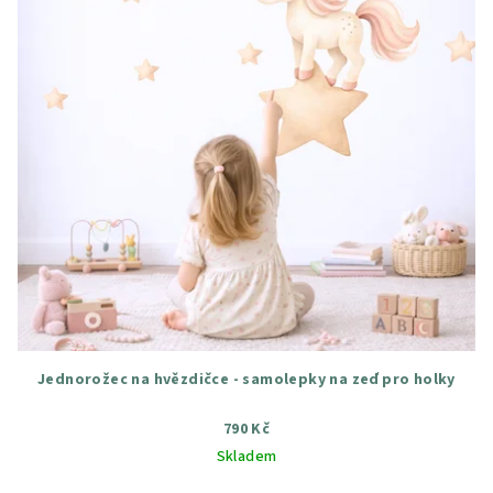
Jednorožec na hvězdičce - samolepky na zeď pro holky
790 Kč
Skladem
Průměrné