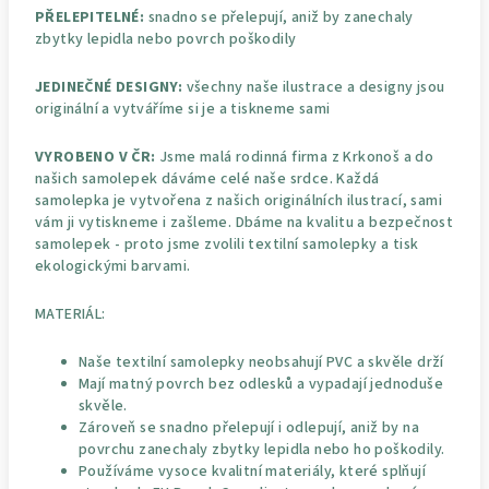
PŘELEPITELNÉ:
snadno se přelepují, aniž by zanechaly
zbytky lepidla nebo povrch poškodily
JEDINEČNÉ DESIGNY:
všechny naše ilustrace a designy jsou
originální a vytváříme si je a tiskneme sami
VYROBENO V ČR:
Jsme malá rodinná firma z Krkonoš a do
našich samolepek dáváme celé naše srdce. Každá
samolepka je vytvořena z našich originálních ilustrací, sami
vám ji vytiskneme i zašleme. Dbáme na kvalitu a bezpečnost
samolepek - proto jsme zvolili textilní samolepky a tisk
ekologickými barvami.
MATERIÁL:
Naše textilní samolepky neobsahují PVC a skvěle drží
Mají matný povrch bez odlesků a vypadají jednoduše
skvěle.
Zároveň se snadno přelepují i odlepují, aniž by na
povrchu zanechaly zbytky lepidla nebo ho poškodily.
Používáme vysoce kvalitní materiály, které splňují