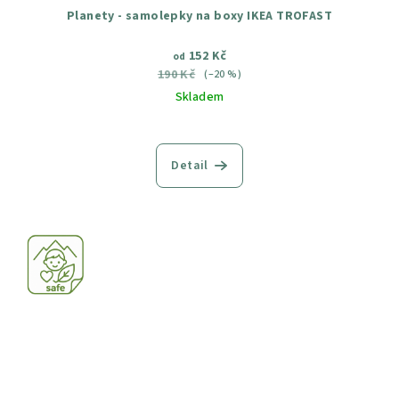
Planety - samolepky na boxy IKEA TROFAST
152 Kč
od
190 Kč
(–20 %)
Skladem
Průměrné
hodnocení
produktu
Detail
je
5,0
z
5
hvězdiček.