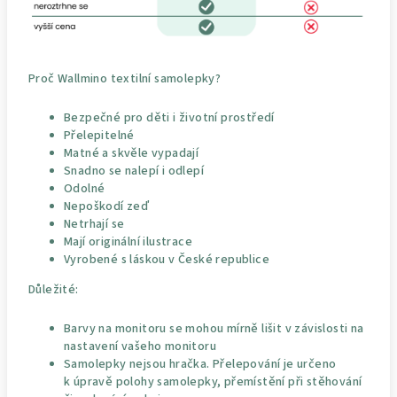
Proč Wallmino textilní samolepky?
Bezpečné pro děti i životní prostředí
Přelepitelné
Matné a skvěle vypadají
Snadno se nalepí i odlepí
Odolné
Nepoškodí zeď
Netrhají se
Mají originální ilustrace
Vyrobené s láskou v České republice
Důležité:
Barvy na monitoru se mohou mírně lišit v závislosti na
nastavení vašeho monitoru
Samolepky nejsou hračka. Přelepování je určeno
k úpravě polohy samolepky, přemístění při stěhování