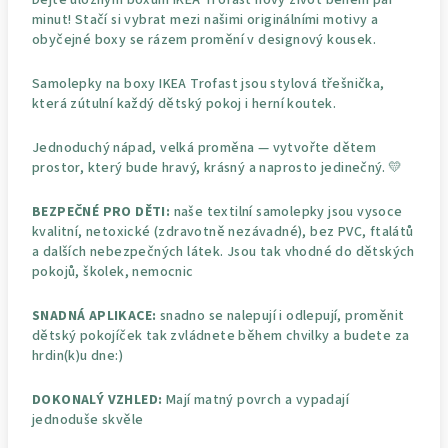
minut! Stačí si vybrat mezi našimi originálními motivy a
obyčejné boxy se rázem promění v designový kousek.
Samolepky na boxy IKEA Trofast jsou stylová třešnička,
která zútulní každý dětský pokoj i herní koutek.
Jednoduchý nápad, velká proměna — vytvořte dětem
prostor, který bude hravý, krásný a naprosto jedinečný. 💛
BEZPEČNÉ PRO DĚTI:
naše textilní samolepky jsou vysoce
kvalitní, netoxické (zdravotně nezávadné), bez PVC, ftalátů
a dalších nebezpečných látek. Jsou tak vhodné do dětských
pokojů, školek, nemocnic
SNADNÁ APLIKACE:
snadno se nalepují i odlepují, proměnit
dětský pokojíček tak zvládnete během chvilky a budete za
hrdin(k)u dne:)
DOKONALÝ VZHLED:
Mají matný povrch a vypadají
jednoduše skvěle