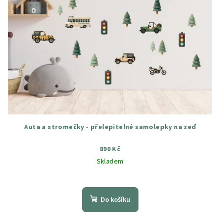
Auta a stromečky - přelepitelné samolepky na zeď
890 Kč
Skladem
Průměrné
hodnocení
produktu
Do košíku
je
5,0