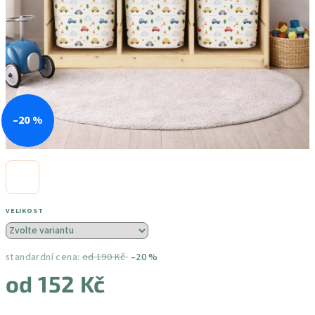
–20 %
VELIKOST
standardní cena:
od 190 Kč
–20 %
od
152 Kč
Měrná