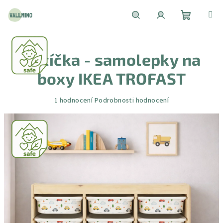
Přejít
na
obsah
Nákupní
Hledat
Přihlášení
Autíčka - samolepky na
košík
boxy IKEA TROFAST
Průměrné
1 hodnocení
Podrobnosti hodnocení
hodnocení
produktu
je
5,0
z
5
hvězdiček.