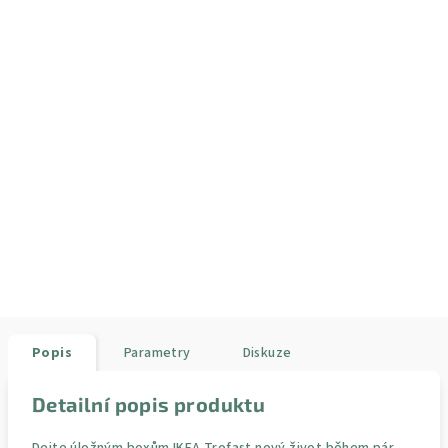
Popis
Parametry
Diskuze
Detailní popis produktu
Dejte úložným boxům IKEA Trofast nový život během pár