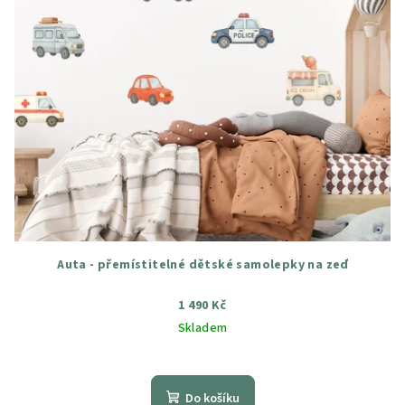
Auta - přemístitelné dětské samolepky na zeď
1 490 Kč
Skladem
Průměrné
hodnocení
produktu
Do košíku