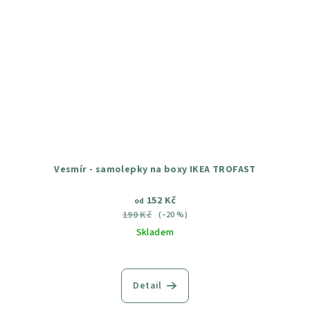
Vesmír - samolepky na boxy IKEA TROFAST
152 Kč
od
190 Kč
(–20 %)
Skladem
Průměrné
hodnocení
produktu
Detail
je
5,0